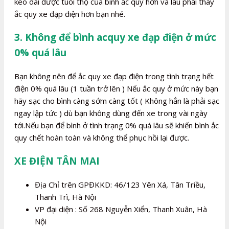
kéo dài được tuổi thọ của bình ắc quy hơn và lâu phải thay
ắc quy xe đạp điện hơn bạn nhé.
3. Không để bình acquy xe đạp điện ở mức
0% quá lâu
Bạn không nên để ắc quy xe đạp điện trong tình trạng hết
điện 0% quá lâu (1 tuần trở lên ) Nếu ắc quy ở mức này bạn
hãy sạc cho bình càng sớm càng tốt ( Không hẳn là phải sạc
ngay lập tức ) dù bạn không dùng đến xe trong vài ngày
tới.Nếu bạn để bình ở tình trạng 0% quá lâu sẽ khiến bình ắc
quy chết hoàn toàn và không thể phục hồi lại được.
XE ĐIỆN TÂN MAI
Địa Chỉ trên GPĐKKD: 46/123 Yên Xá, Tân Triều,
Thanh Trì, Hà Nội
VP đại diện : Số 268 Nguyễn Xiển, Thanh Xuân, Hà
Nội