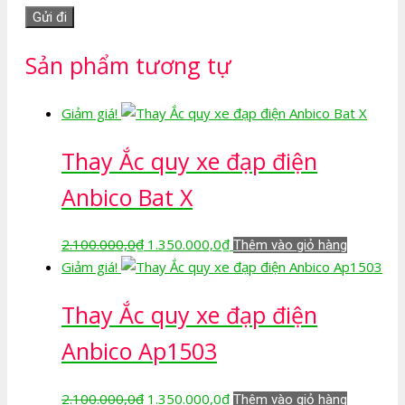
Sản phẩm tương tự
Giảm giá!
Thay Ắc quy xe đạp điện
Anbico Bat X
Giá
Giá
2.100.000,0
₫
1.350.000,0
₫
Thêm vào giỏ hàng
gốc
hiện
Giảm giá!
là:
tại
Thay Ắc quy xe đạp điện
2.100.000,0₫.
là:
1.350.000,0₫.
Anbico Ap1503
Giá
Giá
2.100.000,0
₫
1.350.000,0
₫
Thêm vào giỏ hàng