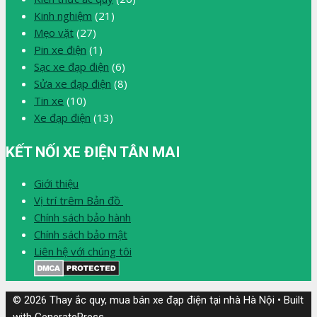
Kinh nghiệm
(21)
Mẹo vặt
(27)
Pin xe điện
(1)
Sạc xe đạp điện
(6)
Sửa xe đạp điện
(8)
Tin xe
(10)
Xe đạp điện
(13)
KẾT NỐI XE ĐIỆN TÂN MAI
Giới thiệu
Vị trí trêm Bản đồ
Chính sách bảo hành
Chính sách bảo mật
Liên hệ với chúng tôi
© 2026 Thay ắc quy, mua bán xe đạp điện tại nhà Hà Nội
• Built
with
GeneratePress