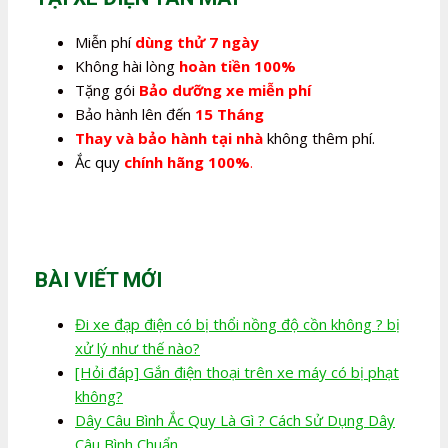
Miễn phí
dùng thử 7 ngày
Không hài lòng
hoàn tiền 100%
Tặng gói
Bảo dưỡng xe miễn phí
Bảo hành lên đến
15 Tháng
Thay và bảo hành tại nhà
không thêm phí.
Ắc quy
chính hãng 100%
.
BÀI VIẾT MỚI
Đi xe đạp điện có bị thổi nồng độ cồn không ? bị
xử lý như thế nào?
[Hỏi đáp] Gắn điện thoại trên xe máy có bị phạt
không?
Dây Câu Bình Ắc Quy Là Gì ? Cách Sử Dụng Dây
Câu Bình Chuẩn