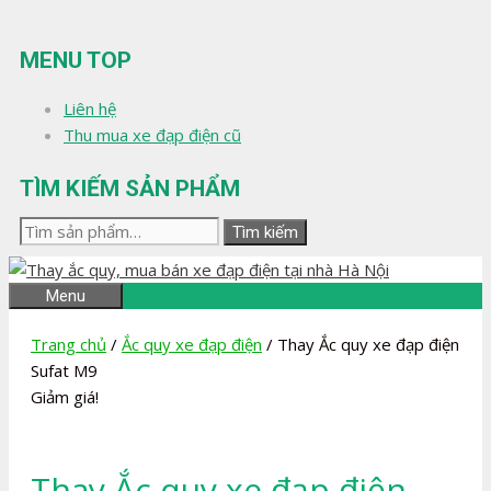
Chuyển
đến
MENU TOP
nội
dung
Liên hệ
Thu mua xe đạp điện cũ
TÌM KIẾM SẢN PHẨM
Tìm
Tìm kiếm
kiếm:
Menu
Trang chủ
/
Ắc quy xe đạp điện
/ Thay Ắc quy xe đạp điện
Sufat M9
Giảm giá!
Thay Ắc quy xe đạp điện