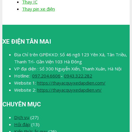
Thay IC
Thay pin xe điện
XE ĐIỆN TÂN MAI
Địa Chỉ trên GPĐKKD: Số 46 ngõ 123 Yên Xá, Tân Triều,
Thanh Trì- Gần Viện 103 Hà Đông
VP đại diện : Số 300 Nguyễn Xiển, Thanh Xuân, Hà Nội
Hotline:
097.204.6606
–
0943.322.282
Website 1:
https://thayacquyxedapdien.com/
Website 2:
https://thayacquyxedapdien.vn/
CHUYÊN MỤC
Dịch vụ
(27)
Hỏi đáp
(13)
Kiến thức ắc quy
(26)