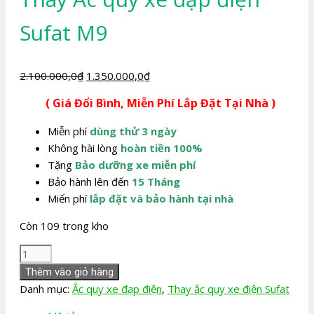
Sufat M9
Giá
Giá
2.100.000,0
₫
1.350.000,0
₫
gốc
hiện
( Giá Đổi Bình, Miễn Phí Lắp Đặt Tại Nhà )
là:
tại
2.100.000,0₫.
là:
Miễn phí
dùng thử 3 ngày
1.350.000,0₫.
Không hài lòng
hoàn tiền 100%
Tặng
Bảo dưỡng xe miễn phí
Bảo hành lên đến
15 Tháng
Miến phí
lắp đặt và bảo hành tại nhà
Còn 109 trong kho
Thay
Ắc
Thêm vào giỏ hàng
quy
Danh mục:
Ắc quy xe đạp điện
,
Thay ắc quy xe điện Sufat
xe