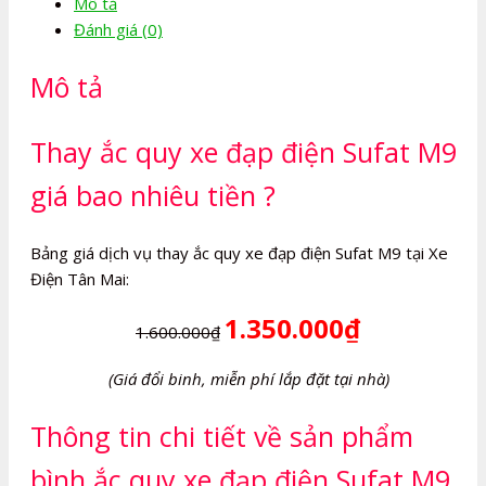
Mô tả
đạp
Đánh giá (0)
điện
Sufat
Mô tả
M9
số
lượng
Thay ắc quy xe đạp điện Sufat M9
giá bao nhiêu tiền ?
Bảng giá dịch vụ thay ắc quy xe đạp điện Sufat M9 tại Xe
Điện Tân Mai:
1.350.000₫
1.600.000₫
(Giá đổi binh, miễn phí lắp đặt tại nhà)
Thông tin chi tiết về sản phẩm
bình ắc quy xe đạp điện Sufat M9