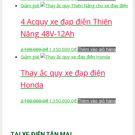
gốc
hiện
Giảm giá!
là:
tại
4 Acquy xe đạp điện Thiên
2.100.000,0₫.
là:
1.350.000,0₫.
Năng 48V-12Ah
Giá
Giá
2.100.000,0
₫
1.350.000,0
₫
Thêm vào giỏ hàng
gốc
hiện
Giảm giá!
là:
tại
Thay ắc quy xe đạp điện
2.100.000,0₫.
là:
1.350.000,0₫.
Honda
Giá
Giá
2.100.000,0
₫
1.350.000,0
₫
Thêm vào giỏ hàng
gốc
hiện
là:
tại
2.100.000,0₫.
là:
1.350.000,0₫.
TẠI XE ĐIỆN TÂN MAI