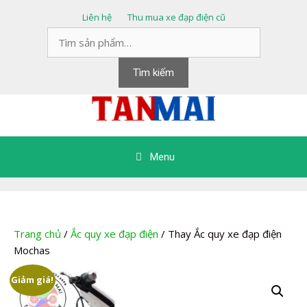
Chuyển
Liên hệ
Thu mua xe đạp điện cũ
đến
Tìm
nội
kiếm:
dung
Tìm kiếm
Menu
Trang chủ
/
Ắc quy xe đạp điện
/ Thay Ắc quy xe đạp điện
Mochas
Giảm giá!