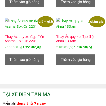
Thêm vào giỏ hàng
Thêm vào giỏ hàng
2.100.000,0₫.
là:
2.100.000,0₫.
là:
1.350.000,0₫.
1.350.000,
Giảm giá!
Giảm giá!
Thay Ắc quy xe đạp điện
Thay Ắc quy xe đạp điện
Asama Ebk Or 2201
Aima 133am
Giá
Giá
Giá
Giá
2.100.000,0
₫
1.350.000,0
₫
2.100.000,0
₫
1.350.000,0
₫
gốc
hiện
gốc
hiện
là:
tại
là:
tại
Thêm vào giỏ hàng
Thêm vào giỏ hàng
2.100.000,0₫.
là:
2.100.000,0₫.
là:
1.350.000,0₫.
1.350.000,
TẠI XE ĐIỆN TÂN MAI
Miễn phí
dùng thử 7 ngày