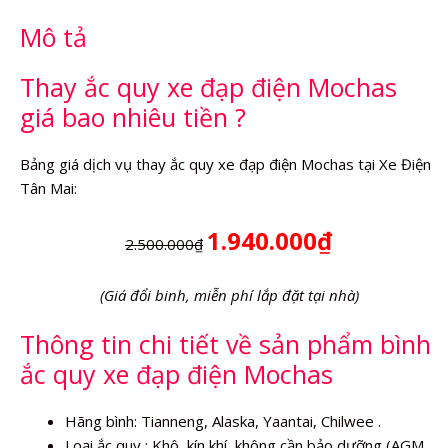
số
Mô tả
lượng
Thay ắc quy xe đạp điện Mochas
giá bao nhiêu tiền ?
Bảng giá dịch vụ thay ắc quy xe đạp điện Mochas tại Xe Điện
Tân Mai:
1.940.000₫
2.500.000₫
(Giá đổi binh, miễn phí lắp đặt tại nhà)
Thông tin chi tiết về sản phẩm bình
ắc quy xe đạp điện Mochas
Hãng bình: Tianneng, Alaska, Yaantai, Chilwee .
Loại ắc quy : Khô, kín khí, không cần bảo dưỡng (AGM,