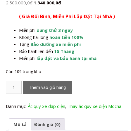
Giá
Giá
2.500.000,0
₫
1.940.000,0
₫
gốc
hiện
( Giá Đổi Bình, Miễn Phí Lắp Đặt Tại Nhà )
là:
tại
2.500.000,0₫.
là:
Miễn phí
dùng thử 3 ngày
1.940.000,0₫.
Không hài lòng
hoàn tiền 100%
Tặng
Bảo dưỡng xe miễn phí
Bảo hành lên đến
15 Tháng
Miến phí
lắp đặt và bảo hành tại nhà
Còn 109 trong kho
Thay
Thêm vào giỏ hàng
Ắc
quy
xe
Danh mục:
Ắc quy xe đạp điện
,
Thay ắc quy xe điện Mocha
đạp
điện
Mô tả
Đánh giá (0)
Mochas