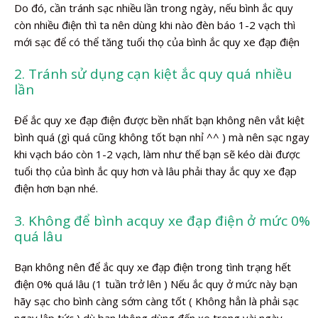
Do đó, cần tránh sạc nhiều lần trong ngày, nếu bình ắc quy
còn nhiều điện thì ta nên dùng khi nào đèn báo 1-2 vạch thì
mới sạc để có thể tăng tuổi thọ của bình ắc quy xe đạp điện
2. Tránh sử dụng cạn kiệt ắc quy quá nhiều
lần
Để ắc quy xe đạp điện được bền nhất bạn không nên vắt kiệt
bình quá (gì quá cũng không tốt bạn nhỉ ^^ ) mà nên sạc ngay
khi vạch báo còn 1-2 vạch, làm như thế bạn sẽ kéo dài được
tuổi thọ của bình ắc quy hơn và lâu phải thay ắc quy xe đạp
điện hơn bạn nhé.
3. Không để bình acquy xe đạp điện ở mức 0%
quá lâu
Bạn không nên để ắc quy xe đạp điện trong tình trạng hết
điện 0% quá lâu (1 tuần trở lên ) Nếu ắc quy ở mức này bạn
hãy sạc cho bình càng sớm càng tốt ( Không hẳn là phải sạc
ngay lập tức ) dù bạn không dùng đến xe trong vài ngày