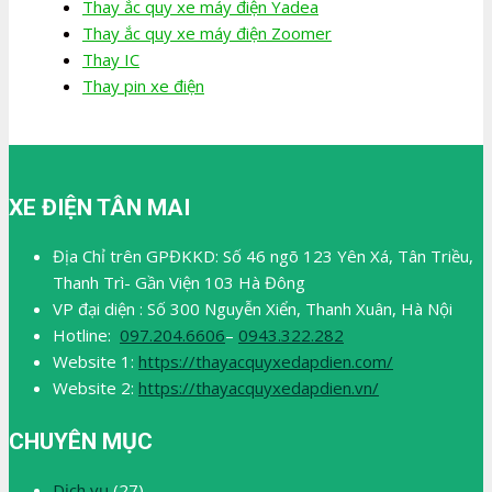
Thay ắc quy xe máy điện Yadea
Thay ắc quy xe máy điện Zoomer
Thay IC
Thay pin xe điện
XE ĐIỆN TÂN MAI
Địa Chỉ trên GPĐKKD: Số 46 ngõ 123 Yên Xá, Tân Triều,
Thanh Trì- Gần Viện 103 Hà Đông
VP đại diện : Số 300 Nguyễn Xiển, Thanh Xuân, Hà Nội
Hotline:
097.204.6606
–
0943.322.282
Website 1:
https://thayacquyxedapdien.com/
Website 2:
https://thayacquyxedapdien.vn/
CHUYÊN MỤC
Dịch vụ
(27)