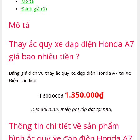
Mô tả
đạp
Đánh giá (0)
điện
Honda
Mô tả
A7
số
lượng
Thay ắc quy xe đạp điện Honda A7
giá bao nhiêu tiền ?
Bảng giá dịch vụ thay ắc quy xe đạp điện Honda A7 tại Xe
Điện Tân Mai:
1.350.000₫
1.600.000₫
(Giá đổi binh, miễn phí lắp đặt tại nhà)
Thông tin chi tiết về sản phẩm
bình ắc quy xe đạp điện Honda A7