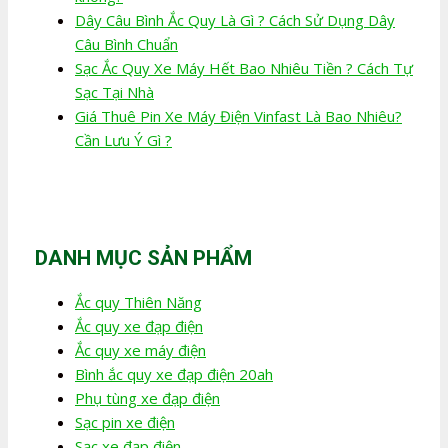
Dây Câu Bình Ắc Quy Là Gì ? Cách Sử Dụng Dây
Câu Bình Chuẩn
Sạc Ắc Quy Xe Máy Hết Bao Nhiêu Tiền ? Cách Tự
Sạc Tại Nhà
Giá Thuê Pin Xe Máy Điện Vinfast Là Bao Nhiêu?
Cần Lưu Ý Gì ?
DANH MỤC SẢN PHẨM
Ắc quy Thiên Năng
Ắc quy xe đạp điện
Ắc quy xe máy điện
Bình ắc quy xe đạp điện 20ah
Phụ tùng xe đạp điện
Sạc pin xe điện
Sạc xe đạp điện