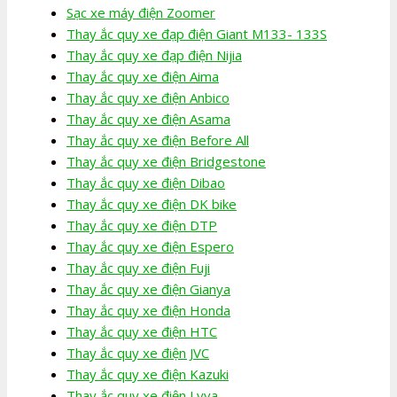
Sạc xe máy điện Zoomer
Thay ắc quy xe đạp điện Giant M133- 133S
Thay ắc quy xe đạp điện Nijia
Thay ắc quy xe điện Aima
Thay ắc quy xe điện Anbico
Thay ắc quy xe điện Asama
Thay ắc quy xe điện Before All
Thay ắc quy xe điện Bridgestone
Thay ắc quy xe điện Dibao
Thay ắc quy xe điện DK bike
Thay ắc quy xe điện DTP
Thay ắc quy xe điện Espero
Thay ắc quy xe điện Fuji
Thay ắc quy xe điện Gianya
Thay ắc quy xe điện Honda
Thay ắc quy xe điện HTC
Thay ắc quy xe điện JVC
Thay ắc quy xe điện Kazuki
Thay ắc quy xe điện Lyva