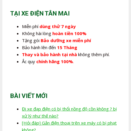
2.100.000,0₫.
là:
1.350.000,0₫.
TẠI XE ĐIỆN TÂN MAI
Miễn phí
dùng thử 7 ngày
Không hài lòng
hoàn tiền 100%
Tặng gói
Bảo dưỡng xe miễn phí
Bảo hành lên đến
15 Tháng
Thay và bảo hành tại nhà
không thêm phí.
Ắc quy
chính hãng 100%
.
BÀI VIẾT MỚI
Đi xe đạp điện có bị thổi nồng độ cồn không ? bị
xử lý như thế nào?
[Hỏi đáp] Gắn điện thoại trên xe máy có bị phạt
không?