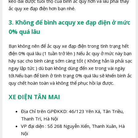
kéo dài được tuổi thọ của bình ắc quy hơn và lâu phải thay
ắc quy xe đạp điện hơn bạn nhé.
3. Không để bình acquy xe đạp điện ở mức
0% quá lâu
Bạn không nên để ắc quy xe đạp điện trong tình trạng hết
điện 0% quá lâu (1 tuần trở lên ) Nếu ắc quy ở mức này bạn
hãy sạc cho bình càng sớm càng tốt ( Không hẳn là phải sạc
ngay lập tức ) dù bạn không dùng đến xe trong vài ngày
tới.Nếu bạn để bình ở tình trạng 0% quá lâu sẽ khiến bình ắc
quy chết hoàn toàn và không thể phục hồi lại được.
XE ĐIỆN TÂN MAI
Địa Chỉ trên GPĐKKD: 46/123 Yên Xá, Tân Triều,
Thanh Trì, Hà Nội
VP đại diện : Số 268 Nguyễn Xiển, Thanh Xuân, Hà
Nội