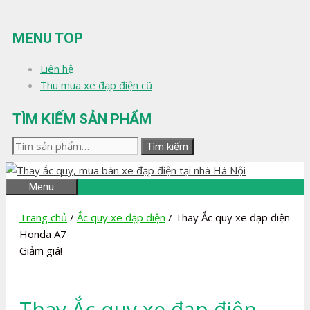
Chuyển
đến
MENU TOP
nội
dung
Liên hệ
Thu mua xe đạp điện cũ
TÌM KIẾM SẢN PHẨM
Tìm
Tìm kiếm
kiếm:
Menu
Trang chủ
/
Ắc quy xe đạp điện
/ Thay Ắc quy xe đạp điện
Honda A7
Giảm giá!
Thay Ắc quy xe đạp điện