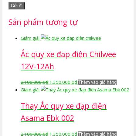
Sản phẩm tương tự
Giảm giá!
Ắc quy xe đạp điện Chilwee
12V-12Ah
Giá
Giá
2.100.000,0
₫
1.350.000,0
₫
Thêm vào giỏ hàng
gốc
hiện
Giảm giá!
là:
tại
Thay Ắc quy xe đạp điện
2.100.000,0₫.
là:
1.350.000,0₫.
Asama Ebk 002
Giá
Giá
2.100.000,0
₫
1.350.000,0
₫
Thêm vào giỏ hàng