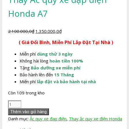
Honda A7
Giá
Giá
2.100.000,0
₫
1.350.000,0
₫
gốc
hiện
( Giá Đổi Bình, Miễn Phí Lắp Đặt Tại Nhà )
là:
tại
2.100.000,0₫.
là:
Miễn phí
dùng thử 3 ngày
1.350.000,0₫.
Không hài lòng
hoàn tiền 100%
Tặng
Bảo dưỡng xe miễn phí
Bảo hành lên đến
15 Tháng
Miến phí
lắp đặt và bảo hành tại nhà
Còn 109 trong kho
Thay
Ắc
Thêm vào giỏ hàng
quy
Danh mục:
Ắc quy xe đạp điện
,
Thay ắc quy xe điện Honda
xe