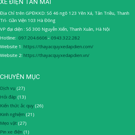
XE ĐIỆN TÂN MAI
Địa Chỉ trên GPĐKKD: Số 46 ngõ 123 Yên Xá, Tân Triều, Thanh
Trì- Gần Viện 103 Hà Đông
VP đại diện : Số 300 Nguyễn Xiển, Thanh Xuân, Hà Nội
Hotline:
097.204.6606
–
0943.322.282
Website 1:
https://thayacquyxedapdien.com/
Website 2:
https://thayacquyxedapdien.vn/
CHUYÊN MỤC
Dịch vụ
(27)
Hỏi đáp
(13)
Kiến thức ắc quy
(26)
Kinh nghiệm
(21)
Mẹo vặt
(27)
Pin xe điện
(1)