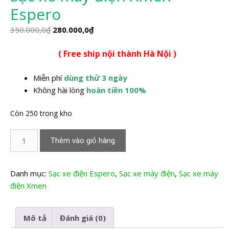
Espero
Giá
Giá
350.000,0
₫
280.000,0
₫
gốc
hiện
( Free ship nội thành Hà Nội )
là:
tại
350.000,0₫.
là:
Miễn phí
dùng thử 3 ngày
280.000,0₫.
Không hài lòng
hoàn tiền 100%
Còn 250 trong kho
Sạc
Thêm vào giỏ hàng
xe
máy
điện
Danh mục:
Sạc xe điện Espero
,
Sạc xe máy điện
,
Sạc xe máy
Xmen
điện Xmen
Espero
số
Mô tả
Đánh giá (0)
lượng