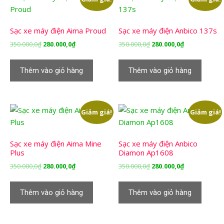
Sạc xe máy điện Aima Proud
Sạc xe máy điện Anbico 137s
Giá
Giá
Giá
Giá
350.000,0
₫
280.000,0
₫
350.000,0
₫
280.000,0
₫
gốc
hiện
gốc
hiện
là:
tại
là:
tại
Thêm vào giỏ hàng
Thêm vào giỏ hàng
350.000,0₫.
là:
350.000,0₫.
là:
280.000,0₫.
280.000,0₫.
Giảm giá!
Giảm giá!
Sạc xe máy điện Aima Mine
Sạc xe máy điện Anbico
Plus
Diamon Ap1608
Giá
Giá
Giá
Giá
350.000,0
₫
280.000,0
₫
350.000,0
₫
280.000,0
₫
gốc
hiện
gốc
hiện
là:
tại
là:
tại
Thêm vào giỏ hàng
Thêm vào giỏ hàng
350.000,0₫.
là:
350.000,0₫.
là:
280.000,0₫.
280.000,0₫.