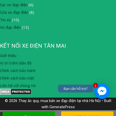
Sạc xe đạp điện
(6)
Sửa xe đạp điện
(8)
Tin xe
(10)
Xe đạp điện
(13)
KẾT NỐI XE ĐIỆN TÂN MAI
Giới thiệu
Vị trí trêm Bản đồ
Chính sách bảo hành
Chính sách bảo mật
Liên hệ với chúng tôi
1
Bạn cần hỗ trợ?
© 2026 Thay ắc quy, mua bán xe đạp điện tại nhà Hà Nội
• Built
with
GeneratePress