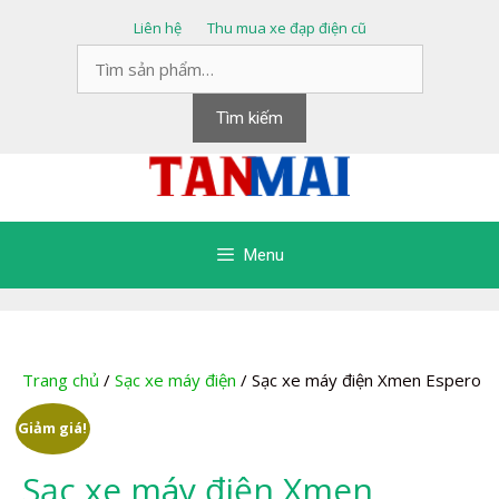
Chuyển
Liên hệ
Thu mua xe đạp điện cũ
đến
Tìm
nội
kiếm:
dung
Tìm kiếm
Menu
Trang chủ
/
Sạc xe máy điện
/ Sạc xe máy điện Xmen Espero
Giảm giá!
Sạc xe máy điện Xmen