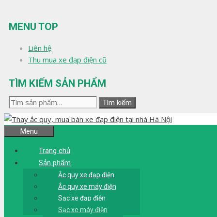
Chuyển
đến
MENU TOP
nội
dung
Liên hệ
Thu mua xe đạp điện cũ
TÌM KIẾM SẢN PHẨM
Tìm
Tìm kiếm
kiếm:
Menu
Trang chủ
Sản phẩm
Ắc quy xe đạp điện
Ắc quy xe máy điện
Sạc xe đạp điện
Sạc xe máy điện