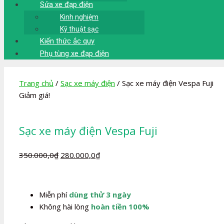
Sửa xe đạp điện
Kinh nghiệm
Kỹ thuật sạc
Kiến thức ắc quy
Phụ tùng xe đạp điện
Trang chủ
/
Sạc xe máy điện
/ Sạc xe máy điện Vespa Fuji
Giảm giá!
Sạc xe máy điện Vespa Fuji
Giá
Giá
350.000,0
₫
280.000,0
₫
gốc
hiện
là:
tại
350.000,0₫.
là:
Miễn phí
dùng thử 3 ngày
280.000,0₫.
Không hài lòng
hoàn tiền 100%