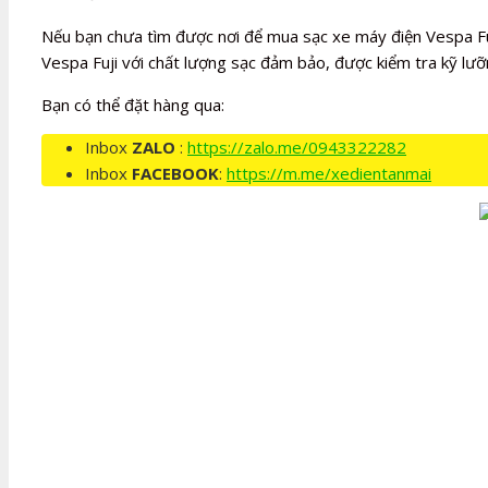
Nếu bạn chưa tìm được nơi để mua sạc xe máy điện Vespa Fuj
Vespa Fuji với chất lượng sạc đảm bảo, được kiểm tra kỹ lưỡ
Bạn có thể đặt hàng qua:
Inbox
ZALO
:
https://zalo.me/0943322282
Inbox
FACEBOOK
:
https://m.me/xedientanmai