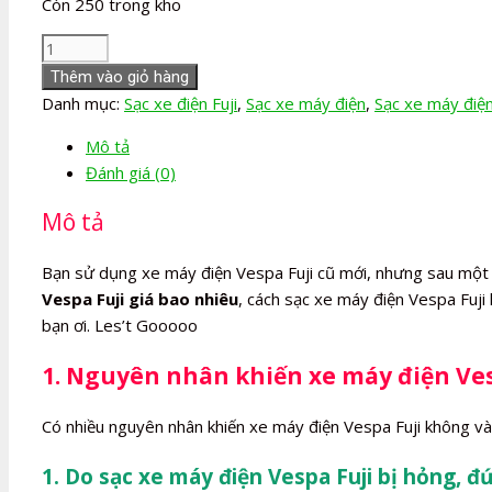
Còn 250 trong kho
Sạc
xe
Thêm vào giỏ hàng
máy
Danh mục:
Sạc xe điện Fuji
,
Sạc xe máy điện
,
Sạc xe máy điệ
điện
Mô tả
Vespa
Đánh giá (0)
Fuji
số
Mô tả
lượng
Bạn sử dụng xe máy điện Vespa Fuji cũ mới, nhưng sau một
Vespa Fuji giá bao nhiêu
, cách sạc xe máy điện Vespa Fuji
bạn ơi. Les’t Gooooo
1. Nguyên nhân khiến xe máy điện Ves
Có nhiều nguyên nhân khiến xe máy điện Vespa Fuji không và
1. Do sạc xe máy điện Vespa Fuji bị hỏng, đ