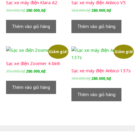
Sạc xe máy điện Klara A2
Sạc xe máy điện Anbico V5
Giá
Giá
Giá
Giá
350.000,0
₫
280.000,0
₫
350.000,0
₫
280.000,0
₫
gốc
hiện
gốc
hiện
là:
tại
là:
tại
Thêm vào giỏ hàng
Thêm vào giỏ hàng
350.000,0₫.
là:
350.000,0₫.
là:
280.000,0₫.
280.000,0₫.
Giảm giá!
Giảm giá!
Sạc xe điện Zoomer 4 bình
Sạc xe máy điện Anbico 137s
Giá
Giá
350.000,0
₫
280.000,0
₫
gốc
hiện
Giá
Giá
350.000,0
₫
280.000,0
₫
là:
tại
gốc
hiện
Thêm vào giỏ hàng
350.000,0₫.
là:
là:
tại
Thêm vào giỏ hàng
280.000,0₫.
350.000,0₫.
là:
280.000,0₫.