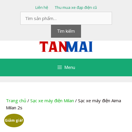
Chuyển
Liên hệ
Thu mua xe đạp điện cũ
đến
Tìm
nội
kiếm:
dung
Tìm kiếm
Menu
Trang chủ
/
Sạc xe máy điện Milan
/ Sạc xe máy điện Aima
Milan 2s
Giảm giá!