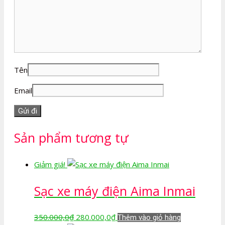
Tên
Email
Sản phẩm tương tự
Giảm giá!
Sạc xe máy điện Aima Inmai
Giá
Giá
350.000,0
₫
280.000,0
₫
Thêm vào giỏ hàng