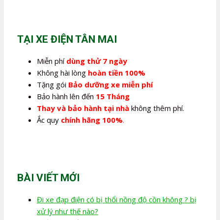
là:
tại
350.000,0₫.
là:
280.000,0₫.
TẠI XE ĐIỆN TÂN MAI
Miễn phí
dùng thử 7 ngày
Không hài lòng
hoàn tiền 100%
Tặng gói
Bảo dưỡng xe miễn phí
Bảo hành lên đến
15 Tháng
Thay và bảo hành tại nhà
không thêm phí.
Ắc quy
chính hãng 100%
.
BÀI VIẾT MỚI
Đi xe đạp điện có bị thổi nồng độ cồn không ? bị
xử lý như thế nào?