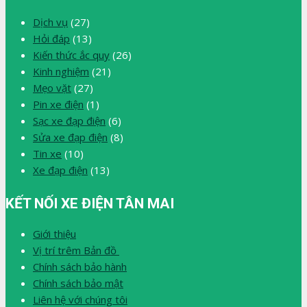
Dịch vụ
(27)
Hỏi đáp
(13)
Kiến thức ắc quy
(26)
Kinh nghiệm
(21)
Mẹo vặt
(27)
Pin xe điện
(1)
Sạc xe đạp điện
(6)
Sửa xe đạp điện
(8)
Tin xe
(10)
Xe đạp điện
(13)
KẾT NỐI XE ĐIỆN TÂN MAI
Giới thiệu
Vị trí trêm Bản đồ
Chính sách bảo hành
Chính sách bảo mật
Liên hệ với chúng tôi