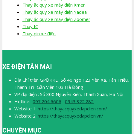
Thay ắc quy xe máy điện Xmen
Thay ắc quy xe máy điện Yadea
Thay ắc quy xe máy điện Zoomer
Thay IC
Thay pin xe điện
XE ĐIỆN TÂN MAI
Địa Chỉ trên GPĐKKD: Số 46 ngõ 123 Yên Xá, Tân Triều,
Thanh Trì- Gần Viện 103 Hà Đông
VP đại diện : Số 300 Nguyễn Xiển, Thanh Xuân, Hà Nội
Hotline:
097.204.6606
–
0943.322.282
Website 1:
https://thayacquyxedapdien.com/
Website 2:
https://thayacquyxedapdien.vn/
CHUYÊN MỤC