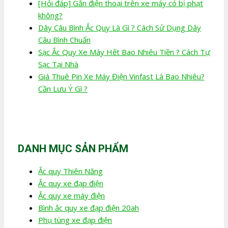
[Hỏi đáp] Gắn điện thoại trên xe máy có bị phạt
không?
Dây Câu Bình Ắc Quy Là Gì ? Cách Sử Dụng Dây
Câu Bình Chuẩn
Sạc Ắc Quy Xe Máy Hết Bao Nhiêu Tiền ? Cách Tự
Sạc Tại Nhà
Giá Thuê Pin Xe Máy Điện Vinfast Là Bao Nhiêu?
Cần Lưu Ý Gì ?
DANH MỤC SẢN PHẨM
Ắc quy Thiên Năng
Ắc quy xe đạp điện
Ắc quy xe máy điện
Bình ắc quy xe đạp điện 20ah
Phụ tùng xe đạp điện