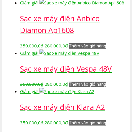
gốc
hiện
Giảm giá!
là:
tại
Sạc xe máy điện Anbico
350.000,0₫.
là:
280.000,0₫.
Diamon Ap1608
Giá
Giá
350.000,0
₫
280.000,0
₫
Thêm vào giỏ hàng
gốc
hiện
Giảm giá!
là:
tại
Sạc xe máy điện Vespa 48V
350.000,0₫.
là:
280.000,0₫.
Giá
Giá
350.000,0
₫
280.000,0
₫
Thêm vào giỏ hàng
gốc
hiện
Giảm giá!
là:
tại
Sạc xe máy điện Klara A2
350.000,0₫.
là:
280.000,0₫.
Giá
Giá
350.000,0
₫
280.000,0
₫
Thêm vào giỏ hàng
gốc
hiện