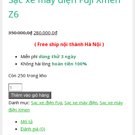
Z6
Giá
Giá
350.000,0
₫
280.000,0
₫
gốc
hiện
( Free ship nội thành Hà Nội )
là:
tại
350.000,0₫.
là:
Miễn phí
dùng thử 3 ngày
280.000,0₫.
Không hài lòng
hoàn tiền 100%
Còn 250 trong kho
Sạc
xe
Thêm vào giỏ hàng
máy
Danh mục:
Sạc xe điện Fuji
,
Sạc xe máy điện
,
Sạc xe máy
điện
điện Xmen
Fuji
Mô tả
Xmen
Đánh giá (0)
Z6