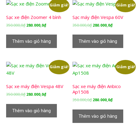
Giảm giá!
Giảm giá!
Sạc xe điện Zoomer 4 bình
Sạc máy điện Vespa 60V
Giá
Giá
Giá
Giá
350.000,0
₫
280.000,0
₫
350.000,0
₫
280.000,0
₫
gốc
hiện
gốc
hiện
là:
tại
là:
tại
Thêm vào giỏ hàng
Thêm vào giỏ hàng
350.000,0₫.
là:
350.000,0₫.
là:
280.000,0₫.
280.000,0₫.
Giảm giá!
Giảm giá!
Sạc xe máy điện Vespa 48V
Sạc xe máy điện Anbico
Ap1508
Giá
Giá
350.000,0
₫
280.000,0
₫
Giá
Giá
350.000,0
₫
280.000,0
₫
gốc
hiện
gốc
hiện
là:
tại
Thêm vào giỏ hàng
là:
tại
350.000,0₫.
là:
Thêm vào giỏ hàng
350.000,0₫.
là:
280.000,0₫.
280.000,0₫.