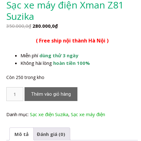
Sạc xe máy điện Xman Z81
Suzika
Giá
Giá
350.000,0
₫
280.000,0
₫
gốc
hiện
( Free ship nội thành Hà Nội )
là:
tại
350.000,0₫.
là:
Miễn phí
dùng thử 3 ngày
280.000,0₫.
Không hài lòng
hoàn tiền 100%
Còn 250 trong kho
Sạc
Thêm vào giỏ hàng
xe
máy
điện
Danh mục:
Sạc xe điện Suzika
,
Sạc xe máy điện
Xman
Z81
Mô tả
Đánh giá (0)
Suzika