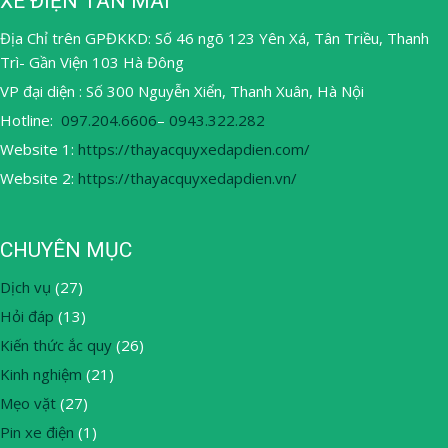
XE ĐIỆN TÂN MAI
Địa Chỉ trên GPĐKKD: Số 46 ngõ 123 Yên Xá, Tân Triều, Thanh
Trì- Gần Viện 103 Hà Đông
VP đại diện : Số 300 Nguyễn Xiển, Thanh Xuân, Hà Nội
Hotline:
097.204.6606
–
0943.322.282
Website 1:
https://thayacquyxedapdien.com/
Website 2:
https://thayacquyxedapdien.vn/
CHUYÊN MỤC
Dịch vụ
(27)
Hỏi đáp
(13)
Kiến thức ắc quy
(26)
Kinh nghiệm
(21)
Mẹo vặt
(27)
Pin xe điện
(1)