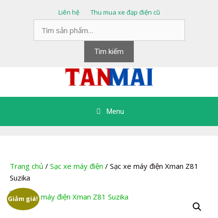
Chuyển
Liên hệ
Thu mua xe đạp điện cũ
đến
Tìm
nội
kiếm:
dung
Tìm kiếm
Menu
Trang chủ
/
Sạc xe máy điện
/ Sạc xe máy điện Xman Z81
Suzika
Giảm giá!