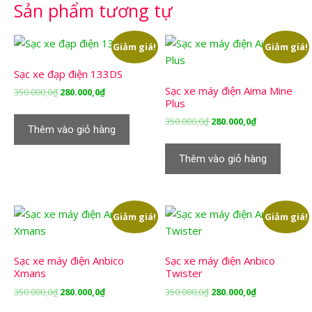
Sản phẩm tương tự
Giảm giá!
Giảm giá!
Sạc xe đạp điện 133DS
Sạc xe máy điện Aima Mine
Giá
Giá
350.000,0
₫
280.000,0
₫
Plus
gốc
hiện
là:
tại
Giá
Giá
350.000,0
₫
280.000,0
₫
Thêm vào giỏ hàng
350.000,0₫.
là:
gốc
hiện
280.000,0₫.
là:
tại
Thêm vào giỏ hàng
350.000,0₫.
là:
280.000,0₫.
Giảm giá!
Giảm giá!
Sạc xe máy điện Anbico
Sạc xe máy điện Anbico
Xmans
Twister
Giá
Giá
Giá
Giá
350.000,0
₫
280.000,0
₫
350.000,0
₫
280.000,0
₫
gốc
hiện
gốc
hiện