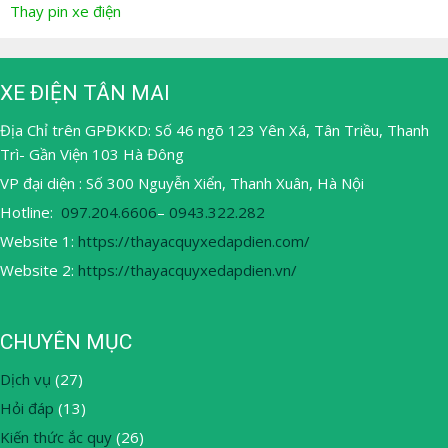
Thay pin xe điện
XE ĐIỆN TÂN MAI
Địa Chỉ trên GPĐKKD: Số 46 ngõ 123 Yên Xá, Tân Triều, Thanh
Trì- Gần Viện 103 Hà Đông
VP đại diện : Số 300 Nguyễn Xiển, Thanh Xuân, Hà Nội
Hotline:
097.204.6606
–
0943.322.282
Website 1:
https://thayacquyxedapdien.com/
Website 2:
https://thayacquyxedapdien.vn/
CHUYÊN MỤC
Dịch vụ
(27)
Hỏi đáp
(13)
Kiến thức ắc quy
(26)