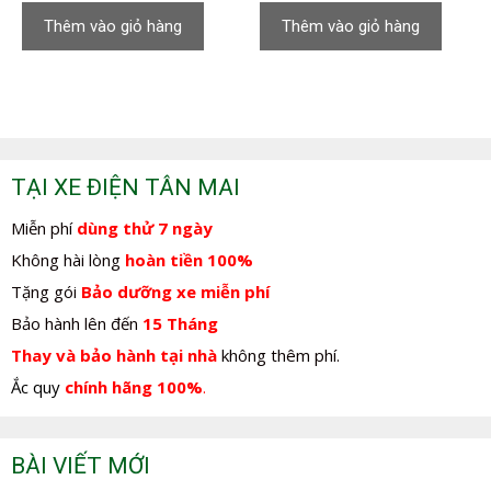
là:
tại
là:
tại
Thêm vào giỏ hàng
Thêm vào giỏ hàng
350.000,0₫.
là:
350.000,0₫.
là:
280.000,0₫.
280.000,0₫.
TẠI XE ĐIỆN TÂN MAI
Miễn phí
dùng thử 7 ngày
Không hài lòng
hoàn tiền 100%
Tặng gói
Bảo dưỡng xe miễn phí
Bảo hành lên đến
15 Tháng
Thay và bảo hành tại nhà
không thêm phí.
Ắc quy
chính hãng 100%
.
BÀI VIẾT MỚI