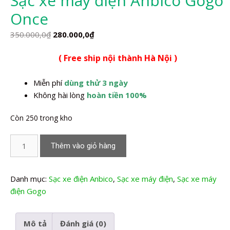
Sạc xe máy điện Anbico Gogo
Once
Giá
Giá
350.000,0
₫
280.000,0
₫
gốc
hiện
( Free ship nội thành Hà Nội )
là:
tại
350.000,0₫.
là:
Miễn phí
dùng thử 3 ngày
280.000,0₫.
Không hài lòng
hoàn tiền 100%
Còn 250 trong kho
Sạc
Thêm vào giỏ hàng
xe
máy
điện
Danh mục:
Sạc xe điện Anbico
,
Sạc xe máy điện
,
Sạc xe máy
Anbico
điện Gogo
Gogo
Once
Mô tả
Đánh giá (0)
số