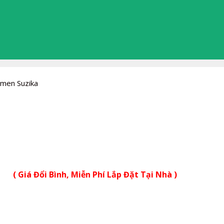
Xmen Suzika
( Giá Đổi Bình, Miễn Phí Lắp Đặt Tại Nhà )