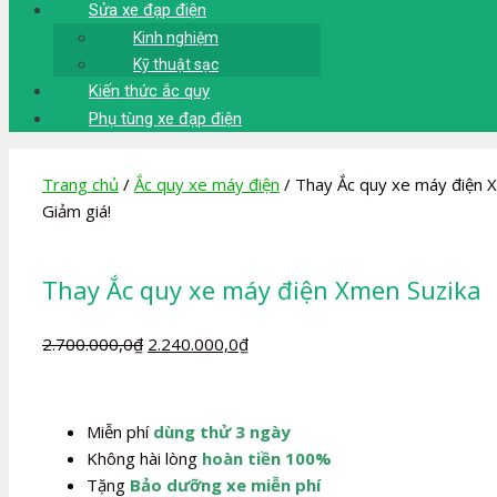
Sửa xe đạp điện
Kinh nghiệm
Kỹ thuật sạc
Kiến thức ắc quy
Phụ tùng xe đạp điện
Trang chủ
/
Ắc quy xe máy điện
/ Thay Ắc quy xe máy điện 
Giảm giá!
Thay Ắc quy xe máy điện Xmen Suzika
Giá
Giá
2.700.000,0
₫
2.240.000,0
₫
gốc
hiện
là:
tại
2.700.000,0₫.
là:
Miễn phí
dùng thử 3 ngày
2.240.000,0₫.
Không hài lòng
hoàn tiền 100%
Tặng
Bảo dưỡng xe miễn phí