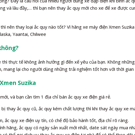
ng? Đây là câu hỏi của nhiều người dùng xe đạp điện khi bình ắc quy
 nóng và lâu đầy,… thì bạn nên thay ắc quy mới cho xe để xe được
thì nên thay loại ắc quy nào tốt? Vì hãng xe máy điện Xmen Suzika
laska, Yaantai, Chilwee
 không?
xe thì thực tế không ảnh hưởng gì đến xế yêu của bạn. Không những
, mang lại cho người dùng những trải nghiệm tốt hơn với thời gian
n Xmen Suzika
mới, và bạn cần tìm 1 địa chỉ bán ắc quy xe điện giá rẻ.
ị thay ắc quy cũ, ắc quy kém chất lượng thì khi thay ắc quy xe má
, ắc quy xe điện uy tín, có chế độ bảo hành tốt, địa chỉ rõ ràng.
ính hãng, ắc quy có ngày sản xuất mới nhất, date sát ngày mua nhấ
 có thể gọi dịch vụ thay ắc quy xe điện tại nhà để có thể theo dõi q