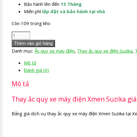
Bảo hành lên đến
15 Tháng
Miến phí
lắp đặt và bảo hành tại nhà
Còn 109 trong kho
Thay
Ắc
Thêm vào giỏ hàng
quy
Danh mục:
Ắc quy xe máy điện
,
Thay ắc quy xe điện Suzika
,
xe
Mô tả
máy
Đánh giá (0)
điện
Xmen
Mô tả
Suzika
số
Thay ắc quy xe máy điện Xmen Suzika giá 
lượng
Bảng giá dịch vụ thay ắc quy xe máy điện Xmen Suzika tại Xe