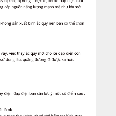
 bị chai, bị hỏng. Thực tế, khi xe đạp điện xuất
 cung cấp nguồn năng lượng mạnh mẽ như khi mới
 không sản xuất bình ắc quy nên bạn có thể chọn
 vậy, việc thay ắc quy mới cho xe đạp điện còn
 sử dụng lâu, quãng đường đi được xa hơn.
y điện, đạp điện bạn cần lưu ý một số điểm sau :
t là ok
uá trình thay bình, và có thể kiểm tra bình trực