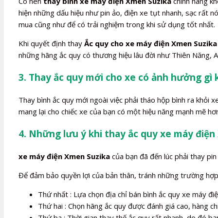
Có nên
thay bình xe máy điện Xmen Suzika
chính hãng khô
hiện những dấu hiệu như pin ảo, điện xe tụt nhanh, sạc rất
mua cũng như để có trải nghiệm trong khi sử dụng tốt nhất.
Khi quyết định thay
Ắc quy cho xe máy điện Xmen Suzika
những hãng ắc quy có thương hiệu lâu đời như Thiên Năng, A
3. Thay ắc quy mới cho xe có ảnh hưởng gì
Thay bình ắc quy mới ngoài việc phải tháo hộp bình ra khỏi 
mang lại cho chiếc xe của bạn có một hiệu năng mạnh mẽ hơn
4. Những lưu ý khi thay ắc quy xe máy điệ
xe máy điện Xmen Suzika
của bạn đã đến lúc phải thay pin 
Để đảm bảo quyền lợi của bản thân, tránh những trường hợp b
Thứ nhất : Lựa chọn địa chỉ bán bình ắc quy xe máy điện
Thứ hai : Chọn hãng ắc quy được đánh giá cao, hàng ch
Thứ ba : Thời gian thay thế ắc quy rất nhanh, do đó bạn