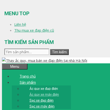
Chuyển
đến
MENU TOP
nội
dung
Liên hệ
Thu mua xe đạp điện cũ
TÌM KIẾM SẢN PHẨM
Tìm
Tìm kiếm
kiếm:
Menu
Trang chủ
Sản phẩm
Ắc quy xe đạp điện
Ắc quy xe máy điện
Sạc xe đạp điện
Sạc xe máy điện