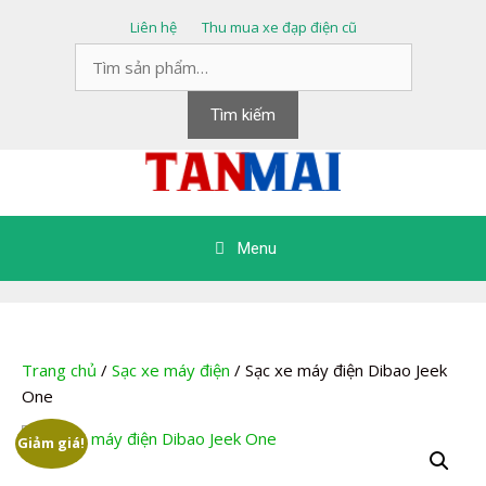
Chuyển
Liên hệ
Thu mua xe đạp điện cũ
đến
Tìm
nội
kiếm:
dung
Tìm kiếm
Menu
Trang chủ
/
Sạc xe máy điện
/ Sạc xe máy điện Dibao Jeek
One
Giảm giá!