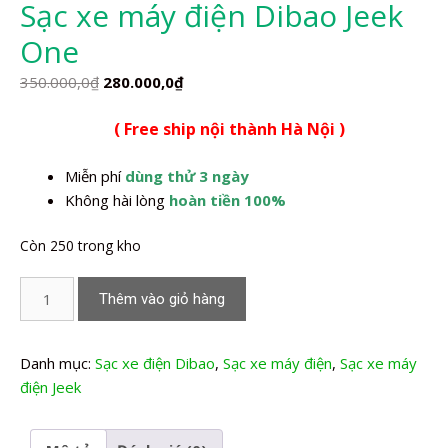
Sạc xe máy điện Dibao Jeek
One
Giá
Giá
350.000,0
₫
280.000,0
₫
gốc
hiện
( Free ship nội thành Hà Nội )
là:
tại
350.000,0₫.
là:
Miễn phí
dùng thử 3 ngày
280.000,0₫.
Không hài lòng
hoàn tiền 100%
Còn 250 trong kho
Sạc
Thêm vào giỏ hàng
xe
máy
điện
Danh mục:
Sạc xe điện Dibao
,
Sạc xe máy điện
,
Sạc xe máy
Dibao
điện Jeek
Jeek
One