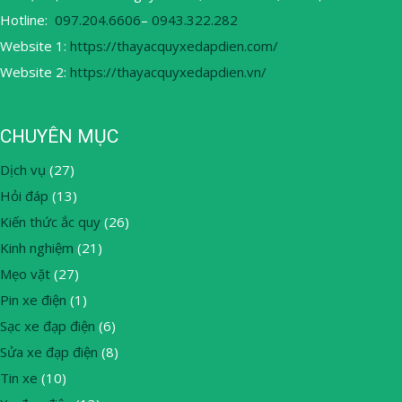
Hotline:
097.204.6606
–
0943.322.282
Website 1:
https://thayacquyxedapdien.com/
Website 2:
https://thayacquyxedapdien.vn/
CHUYÊN MỤC
Dịch vụ
(27)
Hỏi đáp
(13)
Kiến thức ắc quy
(26)
Kinh nghiệm
(21)
Mẹo vặt
(27)
Pin xe điện
(1)
Sạc xe đạp điện
(6)
Sửa xe đạp điện
(8)
Tin xe
(10)