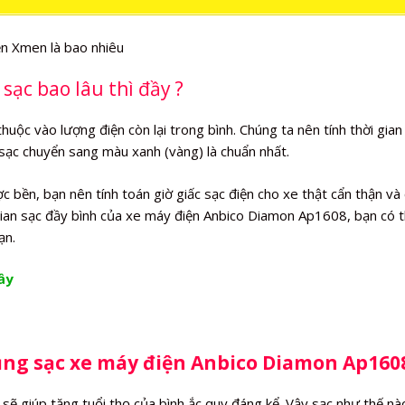
ạc bao lâu thì đầy ?
ộc vào lượng điện còn lại trong bình. Chúng ta nên tính thời gian
à sạc chuyển sang màu xanh (vàng) là chuẩn nhất.
bền, bạn nên tính toán giờ giấc sạc điện cho xe thật cẩn thận và
 gian sạc đầy bình của xe máy điện Anbico Diamon Ap1608, bạn có 
ạn.
ầy
dụng sạc xe máy điện Anbico Diamon Ap160
ẽ giúp tăng tuổi thọ của bình ắc quy đáng kể. Vậy sạc như thế nà