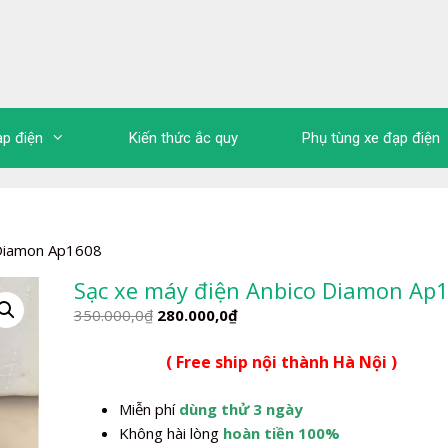
ạp điện
Kiến thức ắc quy
Phụ tùng xe đạp điện
 Diamon Ap1608
Sạc xe máy điện Anbico Diamon Ap
Giá
Giá
350.000,0
₫
280.000,0
₫
gốc
hiện
( Free ship nội thành Hà Nội )
là:
tại
350.000,0₫.
là:
Miễn phí
dùng thử 3 ngày
280.000,0₫.
Không hài lòng
hoàn tiền 100%