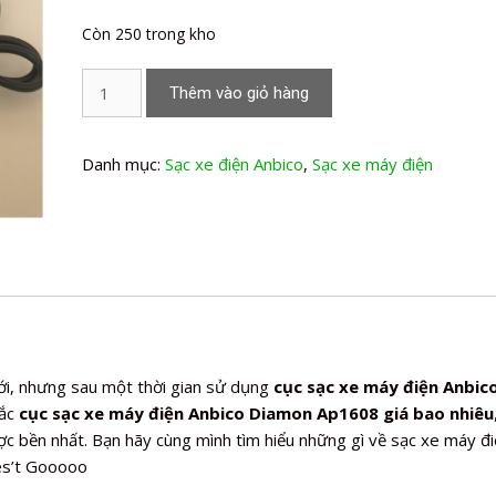
Còn 250 trong kho
Sạc
Thêm vào giỏ hàng
xe
máy
điện
Danh mục:
Sạc xe điện Anbico
,
Sạc xe máy điện
Anbico
Diamon
Ap1608
số
lượng
i, nhưng sau một thời gian sử dụng
cục sạc xe máy điện Anbic
ắc
cục sạc xe máy điện Anbico Diamon Ap1608 giá bao nhiêu
 bền nhất. Bạn hãy cùng mình tìm hiểu những gì về sạc xe máy đi
es’t Gooooo