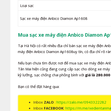
Loại sạc
Sạc xe máy điện Anbico Diamon Ap1608
Mua sạc xe máy điện Anbico Diamon Ap
Tại Hà Nội có rất nhiều địa chỉ bán sạc xe máy điện An
máy điện Anbico Diamon Ap1608uy tín, có địa chỉ rõ ràn
Nếu bạn chưa tìm được nơi để mua sạc xe máy điện Anb
Tân Mai hiện cũng đang cung cấp sạc cho dòng xe máy 
kỹ lưỡng, sạc chống chai phồng bình với
giá là 280.000
Bạn có thể đặt hàng qua:
Inbox
ZALO
:
https://zalo.me/0943322282
Inbox
FACEBOOK
:
https://m.me/xedientanma