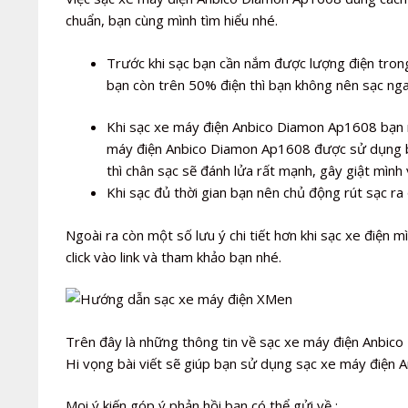
chuẩn, bạn cùng mình tìm hiểu nhé.
Trước khi sạc bạn cần nắm được lượng điện tron
bạn còn trên 50% điện thì bạn không nên sạc ng
Khi sạc xe máy điện Anbico Diamon Ap1608 bạn n
máy điện Anbico Diamon Ap1608 được sử dụng bì
thì chân sạc sẽ đánh lửa rất mạnh, gây giật mình
Khi sạc đủ thời gian bạn nên chủ động rút sạc ra 
Ngoài ra còn một số lưu ý chi tiết hơn khi sạc xe điện mìn
click vào link và tham khảo bạn nhé.
Trên đây là những thông tin về sạc xe máy điện Anbic
Hi vọng bài viết sẽ giúp bạn sử dụng sạc xe máy điện 
Mọi ý kiến góp ý phản hồi bạn có thể gửi về :