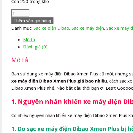
Còn 250 trong kho
Sạc
xe
Thêm vào giỏ hàng
máy
Danh mục:
Sạc xe điện Dibao
,
Sạc xe máy điện
,
Sạc xe máy 
điện
Mô tả
Dibao
Đánh giá (0)
Xmen
Plus
Mô tả
số
lượng
Bạn sử dụng xe máy điện Dibao Xmen Plus cũ mới, nhưng s
xe máy điện Dibao Xmen Plus giá bao nhiêu
, cách sạc x
Dibao Xmen Plus nhé. Nào bắt đầu thôi bạn ơi. Les’t Goooo
1. Nguyên nhân khiến xe máy điện Di
Có nhiều nguyên nhân khiến xe máy điện Dibao Xmen Plus kh
1. Do sạc xe máy điện Dibao Xmen Plus bị h