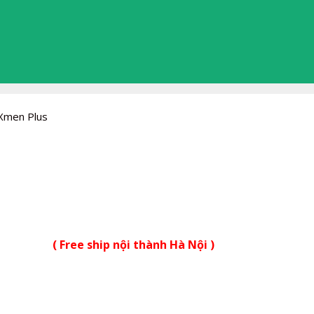
 Xmen Plus
( Free ship nội thành Hà Nội )