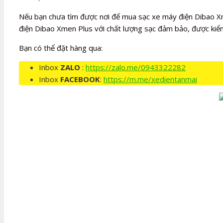
Nếu bạn chưa tìm được nơi để mua sạc xe máy điện Dibao Xm
điện Dibao Xmen Plus với chất lượng sạc đảm bảo, được kiểm
Bạn có thể đặt hàng qua:
Inbox
ZALO
:
https://zalo.me/0943322282
Inbox
FACEBOOK
:
https://m.me/xedientanmai