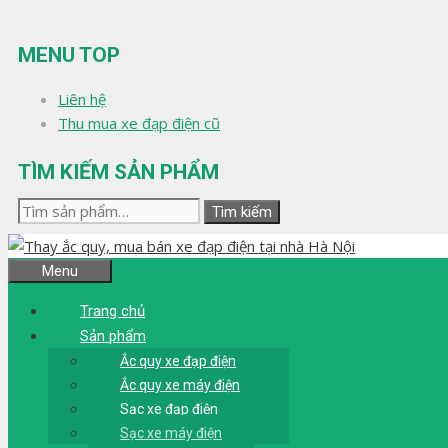
Chuyển
đến
MENU TOP
nội
dung
Liên hệ
Thu mua xe đạp điện cũ
TÌM KIẾM SẢN PHẨM
Tìm
Tìm kiếm
kiếm:
Menu
Trang chủ
Sản phẩm
Ắc quy xe đạp điện
Ắc quy xe máy điện
Sạc xe đạp điện
Sạc xe máy điện