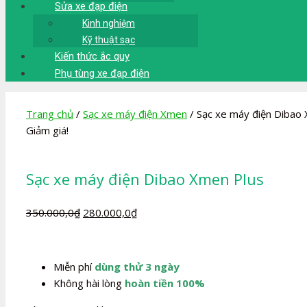
Sửa xe đạp điện
Kinh nghiệm
Kỹ thuật sạc
Kiến thức ắc quy
Phụ tùng xe đạp điện
Trang chủ
/
Sạc xe máy điện Xmen
/ Sạc xe máy điện Dibao
Giảm giá!
Sạc xe máy điện Dibao Xmen Plus
Giá
Giá
350.000,0
₫
280.000,0
₫
gốc
hiện
là:
tại
350.000,0₫.
là:
Miễn phí
dùng thử 3 ngày
280.000,0₫.
Không hài lòng
hoàn tiền 100%