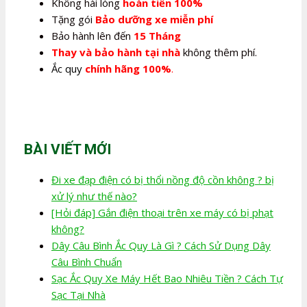
Không hài lòng
hoàn tiền 100%
Tặng gói
Bảo dưỡng xe miễn phí
Bảo hành lên đến
15 Tháng
Thay và bảo hành tại nhà
không thêm phí.
Ắc quy
chính hãng 100%
.
BÀI VIẾT MỚI
Đi xe đạp điện có bị thổi nồng độ cồn không ? bị
xử lý như thế nào?
[Hỏi đáp] Gắn điện thoại trên xe máy có bị phạt
không?
Dây Câu Bình Ắc Quy Là Gì ? Cách Sử Dụng Dây
Câu Bình Chuẩn
Sạc Ắc Quy Xe Máy Hết Bao Nhiêu Tiền ? Cách Tự
Sạc Tại Nhà