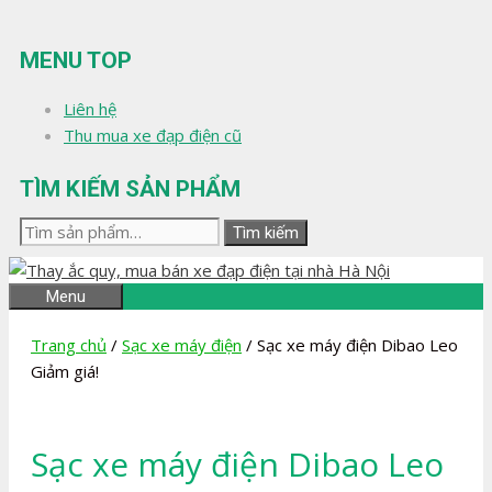
Chuyển
đến
MENU TOP
nội
dung
Liên hệ
Thu mua xe đạp điện cũ
TÌM KIẾM SẢN PHẨM
Tìm
Tìm kiếm
kiếm:
Menu
Trang chủ
/
Sạc xe máy điện
/ Sạc xe máy điện Dibao Leo
Giảm giá!
Sạc xe máy điện Dibao Leo