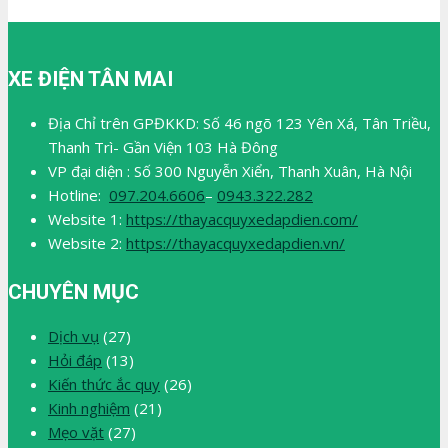
XE ĐIỆN TÂN MAI
Địa Chỉ trên GPĐKKD: Số 46 ngõ 123 Yên Xá, Tân Triều,
Thanh Trì- Gần Viện 103 Hà Đông
VP đại diện : Số 300 Nguyễn Xiển, Thanh Xuân, Hà Nội
Hotline:
097.204.6606
–
0943.322.282
Website 1:
https://thayacquyxedapdien.com/
Website 2:
https://thayacquyxedapdien.vn/
CHUYÊN MỤC
Dịch vụ
(27)
Hỏi đáp
(13)
Kiến thức ắc quy
(26)
Kinh nghiệm
(21)
Mẹo vặt
(27)