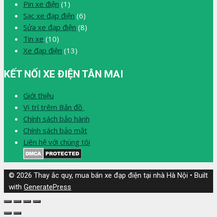
Pin xe điện
(1)
Sạc xe đạp điện
(6)
Sửa xe đạp điện
(8)
Tin xe
(10)
Xe đạp điện
(13)
KẾT NỐI XE ĐIỆN TÂN MAI
Giới thiệu
Vị trí trêm Bản đồ
Chính sách bảo hành
Chính sách bảo mật
Liên hệ với chúng tôi
© 2026 Thay ắc quy, mua bán xe đạp điện tại nhà Hà Nội
• Built
with
GeneratePress