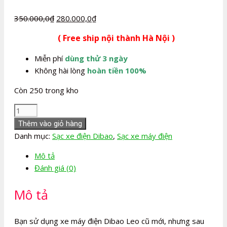
Giá
Giá
350.000,0
₫
280.000,0
₫
gốc
hiện
( Free ship nội thành Hà Nội )
là:
tại
350.000,0₫.
là:
Miễn phí
dùng thử 3 ngày
280.000,0₫.
Không hài lòng
hoàn tiền 100%
Còn 250 trong kho
Sạc
xe
Thêm vào giỏ hàng
máy
Danh mục:
Sạc xe điện Dibao
,
Sạc xe máy điện
điện
Mô tả
Dibao
Đánh giá (0)
Leo
số
Mô tả
lượng
Bạn sử dụng xe máy điện Dibao Leo cũ mới, nhưng sau