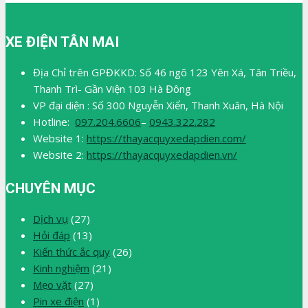
XE ĐIỆN TÂN MAI
Địa Chỉ trên GPĐKKD: Số 46 ngõ 123 Yên Xá, Tân Triều,
Thanh Trì- Gần Viện 103 Hà Đông
VP đại diện : Số 300 Nguyễn Xiển, Thanh Xuân, Hà Nội
Hotline:
097.204.6606
–
0943.322.282
Website 1:
https://thayacquyxedapdien.com/
Website 2:
https://thayacquyxedapdien.vn/
CHUYÊN MỤC
Dịch vụ
(27)
Hỏi đáp
(13)
Kiến thức ắc quy
(26)
Kinh nghiệm
(21)
Mẹo vặt
(27)
Pin xe điện
(1)