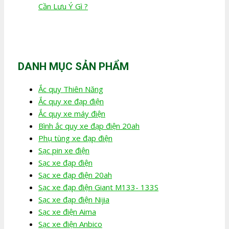
Cần Lưu Ý Gì ?
DANH MỤC SẢN PHẨM
Ắc quy Thiên Năng
Ắc quy xe đạp điện
Ắc quy xe máy điện
Bình ắc quy xe đạp điện 20ah
Phụ tùng xe đạp điện
Sạc pin xe điện
Sạc xe đạp điện
Sạc xe đạp điện 20ah
Sạc xe đạp điện Giant M133- 133S
Sạc xe đạp điện Nijia
Sạc xe điện Aima
Sạc xe điện Anbico