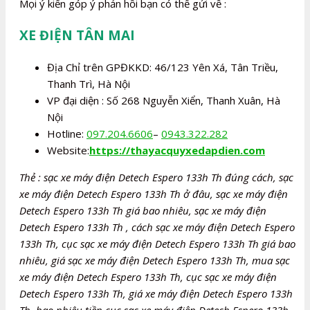
Mọi ý kiến góp ý phản hồi bạn có thể gửi về :
XE ĐIỆN TÂN MAI
Địa Chỉ trên GPĐKKD: 46/123 Yên Xá, Tân Triều,
Thanh Trì, Hà Nội
VP đại diện : Số 268 Nguyễn Xiển, Thanh Xuân, Hà
Nội
Hotline:
097.204.6606
–
0943.322.282
Website:
https://thayacquyxedapdien.com
Thẻ : sạc xe máy điện Detech Espero 133h Th đúng cách, sạc
xe máy điện Detech Espero 133h Th ở đâu, sạc xe máy điện
Detech Espero 133h Th giá bao nhiêu, sạc xe máy điện
Detech Espero 133h Th , cách sạc xe máy điện Detech Espero
133h Th, cục sạc xe máy điện Detech Espero 133h Th giá bao
nhiêu, giá sạc xe máy điện Detech Espero 133h Th, mua sạc
xe máy điện Detech Espero 133h Th, cục sạc xe máy điện
Detech Espero 133h Th, giá xe máy điện Detech Espero 133h
Th, bao nhiêu tiền cục sạc xe máy điện Detech Espero 133h