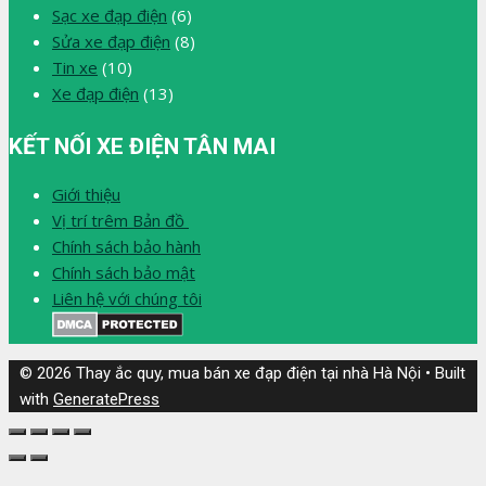
Sạc xe đạp điện
(6)
Sửa xe đạp điện
(8)
Tin xe
(10)
Xe đạp điện
(13)
KẾT NỐI XE ĐIỆN TÂN MAI
Giới thiệu
Vị trí trêm Bản đồ
Chính sách bảo hành
Chính sách bảo mật
Liên hệ với chúng tôi
© 2026 Thay ắc quy, mua bán xe đạp điện tại nhà Hà Nội
• Built
with
GeneratePress