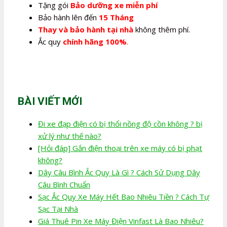
Tặng gói
Bảo dưỡng xe miễn phí
Bảo hành lên đến
15 Tháng
Thay và bảo hành tại nhà
không thêm phí.
Ắc quy
chính hãng 100%
.
BÀI VIẾT MỚI
Đi xe đạp điện có bị thổi nồng độ cồn không ? bị
xử lý như thế nào?
[Hỏi đáp] Gắn điện thoại trên xe máy có bị phạt
không?
Dây Câu Bình Ắc Quy Là Gì ? Cách Sử Dụng Dây
Câu Bình Chuẩn
Sạc Ắc Quy Xe Máy Hết Bao Nhiêu Tiền ? Cách Tự
Sạc Tại Nhà
Giá Thuê Pin Xe Máy Điện Vinfast Là Bao Nhiêu?