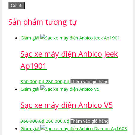
Sản phẩm tương tự
Giảm giá!
Sạc xe máy điện Anbico Jeek
Ap1901
Giá
Giá
350.000,0
₫
280.000,0
₫
Thêm vào giỏ hàng
gốc
hiện
Giảm giá!
là:
tại
Sạc xe máy điện Anbico V5
350.000,0₫.
là:
280.000,0₫.
Giá
Giá
350.000,0
₫
280.000,0
₫
Thêm vào giỏ hàng
gốc
hiện
Giảm giá!
là:
tại