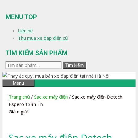
Chuyển
đến
MENU TOP
nội
dung
Liên hệ
Thu mua xe đạp điện cũ
TÌM KIẾM SẢN PHẨM
Tìm
Tìm kiếm
kiếm:
Menu
Trang chủ
/
Sạc xe máy điện
/ Sạc xe máy điện Detech
Espero 133h Th
Giảm giá!
Sạc xe máy điện Detech