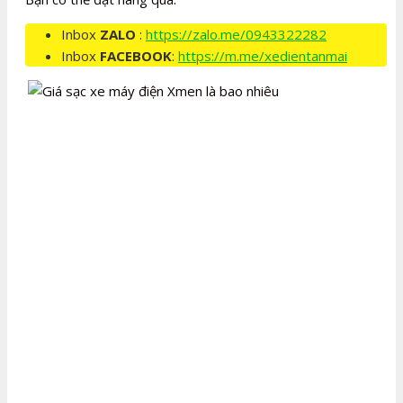
Inbox
ZALO
:
https://zalo.me/0943322282
Inbox
FACEBOOK
:
https://m.me/xedientanmai