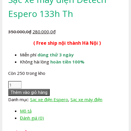
Espero 133h Th
Giá
Giá
350.000,0
₫
280.000,0
₫
gốc
hiện
( Free ship nội thành Hà Nội )
là:
tại
350.000,0₫.
là:
Miễn phí
dùng thử 3 ngày
280.000,0₫.
Không hài lòng
hoàn tiền 100%
Còn 250 trong kho
Sạc
xe
Thêm vào giỏ hàng
máy
Danh mục:
Sạc xe điện Espero
,
Sạc xe máy điện
điện
Mô tả
Detech
Đánh giá (0)
Espero
133h