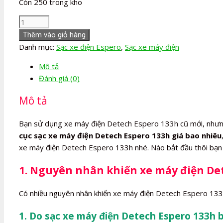
Còn 250 trong kho
Sạc
xe
Thêm vào giỏ hàng
máy
Danh mục:
Sạc xe điện Espero
,
Sạc xe máy điện
điện
Mô tả
Detech
Đánh giá (0)
Espero
133h
Mô tả
số
lượng
Bạn sử dụng xe máy điện Detech Espero 133h cũ mới, nhưn
cục sạc xe máy điện Detech Espero 133h giá bao nhiêu
xe máy điện Detech Espero 133h nhé. Nào bắt đầu thôi bạn 
1. Nguyên nhân khiến xe máy điện De
Có nhiều nguyên nhân khiến xe máy điện Detech Espero 133h
1. Do sạc xe máy điện Detech Espero 133h b