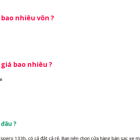
 bao nhiêu vôn ?
 giá bao nhiêu ?
i
 đâu ?
Espero 133h, có cả đắt cả rẻ. Bạn nên chọn cửa hàng bán sạc xe m