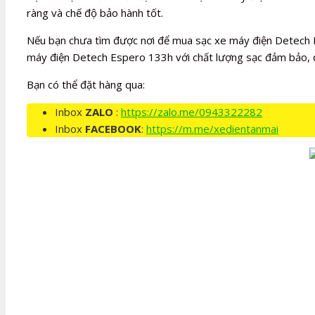
ràng và chế độ bảo hành tốt.
Nếu bạn chưa tìm được nơi để mua sạc xe máy điện Detech E
máy điện Detech Espero 133h với chất lượng sạc đảm bảo, đ
Bạn có thể đặt hàng qua:
Inbox
ZALO
:
https://zalo.me/0943322282
Inbox
FACEBOOK
:
https://m.me/xedientanmai