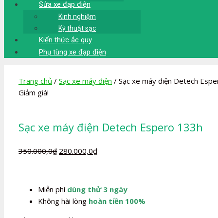
Sửa xe đạp điện
Kinh nghiệm
Kỹ thuật sạc
Kiến thức ắc quy
Phụ tùng xe đạp điện
Trang chủ
/
Sạc xe máy điện
/ Sạc xe máy điện Detech Espe
Giảm giá!
Sạc xe máy điện Detech Espero 133h
Giá
Giá
350.000,0
₫
280.000,0
₫
gốc
hiện
là:
tại
350.000,0₫.
là:
Miễn phí
dùng thử 3 ngày
280.000,0₫.
Không hài lòng
hoàn tiền 100%