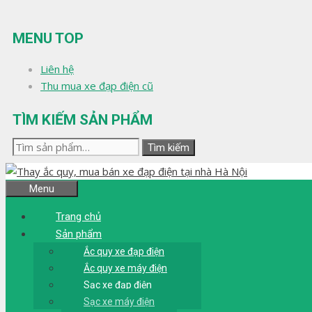
Chuyển
đến
MENU TOP
nội
dung
Liên hệ
Thu mua xe đạp điện cũ
TÌM KIẾM SẢN PHẨM
Tìm
Tìm kiếm
kiếm:
Menu
Trang chủ
Sản phẩm
Ắc quy xe đạp điện
Ắc quy xe máy điện
Sạc xe đạp điện
Sạc xe máy điện