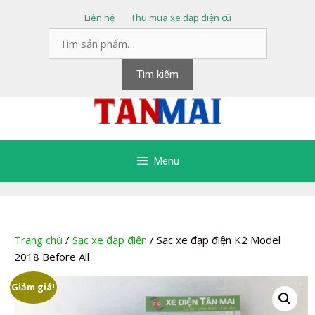
Chuyển
Liên hệ
Thu mua xe đạp điện cũ
đến
Tìm
nội
kiếm:
dung
Tìm kiếm
Menu
Trang chủ
/
Sạc xe đạp điện
/ Sạc xe đạp điện K2 Model
2018 Before All
Giảm giá!