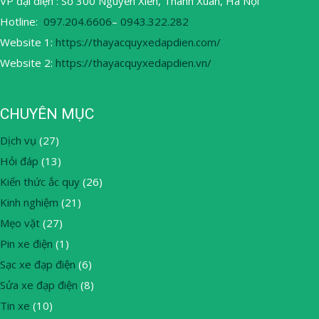
VP đại diện : Số 300 Nguyễn Xiển, Thanh Xuân, Hà Nội
Hotline:
097.204.6606
–
0943.322.282
Website 1:
https://thayacquyxedapdien.com/
Website 2:
https://thayacquyxedapdien.vn/
CHUYÊN MỤC
Dịch vụ
(27)
Hỏi đáp
(13)
Kiến thức ắc quy
(26)
Kinh nghiệm
(21)
Mẹo vặt
(27)
Pin xe điện
(1)
Sạc xe đạp điện
(6)
Sửa xe đạp điện
(8)
Tin xe
(10)