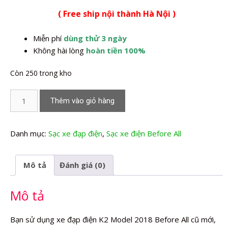
gốc
hiện
( Free ship nội thành Hà Nội )
là:
tại
350.000,0₫.
là:
Miễn phí
dùng thử 3 ngày
280.000,0₫.
Không hài lòng
hoàn tiền 100%
Còn 250 trong kho
Sạc
Thêm vào giỏ hàng
xe
đạp
điện
Danh mục:
Sạc xe đạp điện
,
Sạc xe điện Before All
K2
Model
Mô tả
Đánh giá (0)
2018
Before
Mô tả
All
số
lượng
Bạn sử dụng xe đạp điện K2 Model 2018 Before All cũ mới,