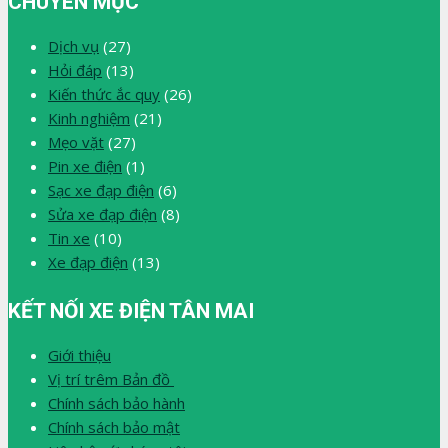
CHUYÊN MỤC
Dịch vụ
(27)
Hỏi đáp
(13)
Kiến thức ắc quy
(26)
Kinh nghiệm
(21)
Mẹo vặt
(27)
Pin xe điện
(1)
Sạc xe đạp điện
(6)
Sửa xe đạp điện
(8)
Tin xe
(10)
Xe đạp điện
(13)
KẾT NỐI XE ĐIỆN TÂN MAI
Giới thiệu
Vị trí trêm Bản đồ
Chính sách bảo hành
Chính sách bảo mật