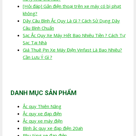
[Hỏi đáp] Gắn điện thoại trên xe máy có bị phạt
không?
Dây Câu Bình Ắc Quy Là Gì ? Cách Sử Dụng Dây
Câu Bình Chuẩn
Sạc Ắc Quy Xe Máy Hết Bao Nhiêu Tiền ? Cách Tự
Sạc Tại Nhà
Giá Thuê Pin Xe Máy Điện Vinfast Là Bao Nhiêu?
Cần Lưu Ý Gì ?
DANH MỤC SẢN PHẨM
Ắc quy Thiên Năng
Ắc quy xe đạp điện
Ắc quy xe máy điện
Bình ắc quy xe đạp điện 20ah
Phụ tùng xe đạp điện