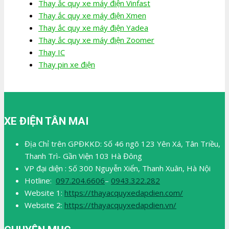
Thay ắc quy xe máy điện Vinfast
Thay ắc quy xe máy điện Xmen
Thay ắc quy xe máy điện Yadea
Thay ắc quy xe máy điện Zoomer
Thay IC
Thay pin xe điện
XE ĐIỆN TÂN MAI
Địa Chỉ trên GPĐKKD: Số 46 ngõ 123 Yên Xá, Tân Triều,
Thanh Trì- Gần Viện 103 Hà Đông
VP đại diện : Số 300 Nguyễn Xiển, Thanh Xuân, Hà Nội
Hotline:
097.204.6606
–
0943.322.282
Website 1:
https://thayacquyxedapdien.com/
Website 2:
https://thayacquyxedapdien.vn/