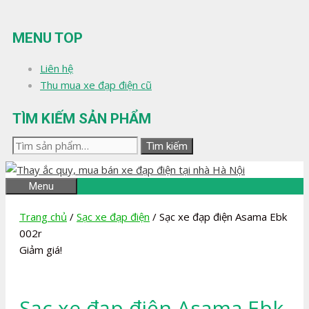
Chuyển
đến
MENU TOP
nội
dung
Liên hệ
Thu mua xe đạp điện cũ
TÌM KIẾM SẢN PHẨM
Tìm
Tìm kiếm
kiếm:
Menu
Trang chủ
/
Sạc xe đạp điện
/ Sạc xe đạp điện Asama Ebk
002r
Giảm giá!
Sạc xe đạp điện Asama Ebk