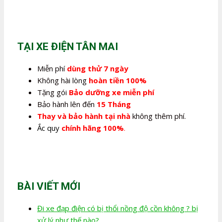
gốc
hiện
là:
tại
350.000,0₫.
là:
280.000,0₫.
TẠI XE ĐIỆN TÂN MAI
Miễn phí
dùng thử 7 ngày
Không hài lòng
hoàn tiền 100%
Tặng gói
Bảo dưỡng xe miễn phí
Bảo hành lên đến
15 Tháng
Thay và bảo hành tại nhà
không thêm phí.
Ắc quy
chính hãng 100%
.
BÀI VIẾT MỚI
Đi xe đạp điện có bị thổi nồng độ cồn không ? bị
xử lý như thế nào?