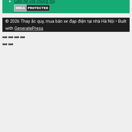
Liên hệ với chúng tôi
© 2026 Thay ắc quy, mua bán xe đạp điện tại nhà Hà Nội
• Built
with
GeneratePress