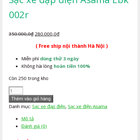
002r
Giá
Giá
350.000,0
₫
280.000,0
₫
gốc
hiện
( Free ship nội thành Hà Nội )
là:
tại
350.000,0₫.
là:
Miễn phí
dùng thử 3 ngày
280.000,0₫.
Không hài lòng
hoàn tiền 100%
Còn 250 trong kho
Sạc
xe
Thêm vào giỏ hàng
đạp
Danh mục:
Sạc xe đạp điện
,
Sạc xe điện Asama
điện
Mô tả
Asama
Đánh giá (0)
Ebk
002r