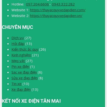
Hotline:
097.204.6606
–
0943.322.282
Website 1:
https://thayacquyxedapdien.com/
Website 2:
https://thayacquyxedapdien.vn/
CHUYÊN MỤC
Dịch vụ
(27)
Hỏi đáp
(13)
Kiến thức ắc quy
(26)
Kinh nghiệm
(21)
Mẹo vặt
(27)
Pin xe điện
(1)
Sạc xe đạp điện
(6)
Sửa xe đạp điện
(8)
Tin xe
(10)
Xe đạp điện
(13)
KẾT NỐI XE ĐIỆN TÂN MAI