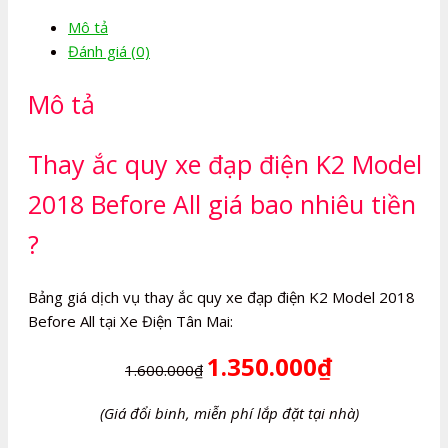
đạp
Mô tả
điện
Đánh giá (0)
K2
Model
Mô tả
2018
Before
All
Thay ắc quy xe đạp điện K2 Model
số
2018 Before All giá bao nhiêu tiền
lượng
?
Bảng giá dịch vụ thay ắc quy xe đạp điện K2 Model 2018
Before All tại Xe Điện Tân Mai:
1.350.000₫
1.600.000₫
(Giá đổi binh, miễn phí lắp đặt tại nhà)