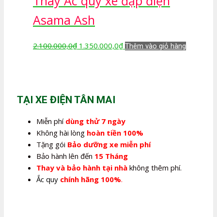
Thay Ắc quy xe đạp điện
1.350.000,0₫.
Asama Ash
Giá
Giá
2.100.000,0
₫
1.350.000,0
₫
Thêm vào giỏ hàng
gốc
hiện
là:
tại
2.100.000,0₫.
là:
1.350.000,0₫.
TẠI XE ĐIỆN TÂN MAI
Miễn phí
dùng thử 7 ngày
Không hài lòng
hoàn tiền 100%
Tặng gói
Bảo dưỡng xe miễn phí
Bảo hành lên đến
15 Tháng
Thay và bảo hành tại nhà
không thêm phí.
Ắc quy
chính hãng 100%
.