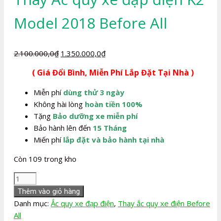
Model 2018 Before All
Giá
Giá
2.100.000,0
₫
1.350.000,0
₫
gốc
hiện
( Giá Đổi Bình, Miễn Phí Lắp Đặt Tại Nhà )
là:
tại
2.100.000,0₫.
là:
Miễn phí
dùng thử 3 ngày
1.350.000,0₫.
Không hài lòng
hoàn tiền 100%
Tặng
Bảo dưỡng xe miễn phí
Bảo hành lên đến
15 Tháng
Miến phí
lắp đặt và bảo hành tại nhà
Còn 109 trong kho
Thay
Ắc
Thêm vào giỏ hàng
quy
Danh mục:
Ắc quy xe đạp điện
,
Thay ắc quy xe điện Before
xe
All