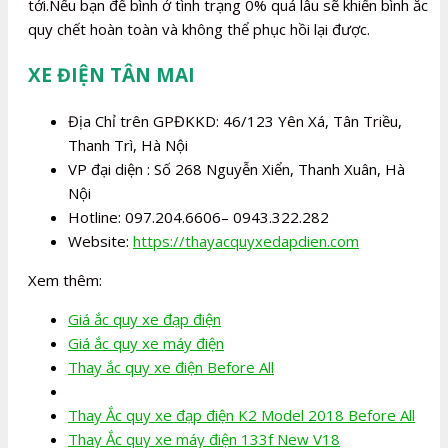
tới.Nếu bạn để bình ở tình trạng 0% quá lâu sẽ khiến bình ắc
quy chết hoàn toàn và không thể phục hồi lại được.
XE ĐIỆN TÂN MAI
Địa Chỉ trên GPĐKKD: 46/123 Yên Xá, Tân Triều,
Thanh Trì, Hà Nội
VP đại diện : Số 268 Nguyễn Xiển, Thanh Xuân, Hà
Nội
Hotline: 097.204.6606– 0943.322.282
Website:
https://thayacquyxedapdien.com
Xem thêm:
Giá ắc quy xe đạp điện
Giá ắc quy xe máy điện
Thay ắc quy xe điện Before All
Thay Ắc quy xe đạp điện K2 Model 2018 Before All
Thay Ắc quy xe máy điện 133f New V18