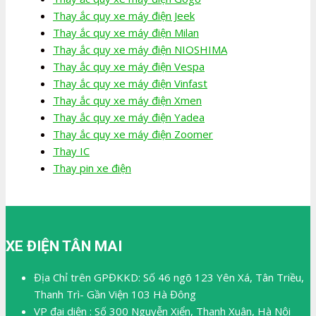
Thay ắc quy xe máy điện Jeek
Thay ắc quy xe máy điện Milan
Thay ắc quy xe máy điện NIOSHIMA
Thay ắc quy xe máy điện Vespa
Thay ắc quy xe máy điện Vinfast
Thay ắc quy xe máy điện Xmen
Thay ắc quy xe máy điện Yadea
Thay ắc quy xe máy điện Zoomer
Thay IC
Thay pin xe điện
XE ĐIỆN TÂN MAI
Địa Chỉ trên GPĐKKD: Số 46 ngõ 123 Yên Xá, Tân Triều,
Thanh Trì- Gần Viện 103 Hà Đông
VP đại diện : Số 300 Nguyễn Xiển, Thanh Xuân, Hà Nội