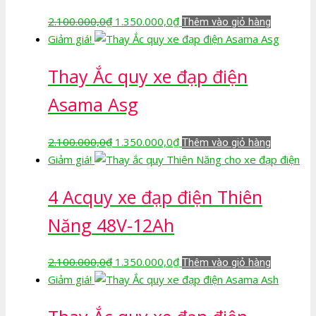
Giá
Giá
2.100.000,0
₫
1.350.000,0
₫
Thêm vào giỏ hàng
gốc
hiện
Giảm giá!
là:
tại
Thay Ắc quy xe đạp điện
2.100.000,0₫.
là:
1.350.000,0₫.
Asama Asg
Giá
Giá
2.100.000,0
₫
1.350.000,0
₫
Thêm vào giỏ hàng
gốc
hiện
Giảm giá!
là:
tại
4 Acquy xe đạp điện Thiên
2.100.000,0₫.
là:
1.350.000,0₫.
Năng 48V-12Ah
Giá
Giá
2.100.000,0
₫
1.350.000,0
₫
Thêm vào giỏ hàng
gốc
hiện
Giảm giá!
là:
tại
2.100.000,0₫.
là: