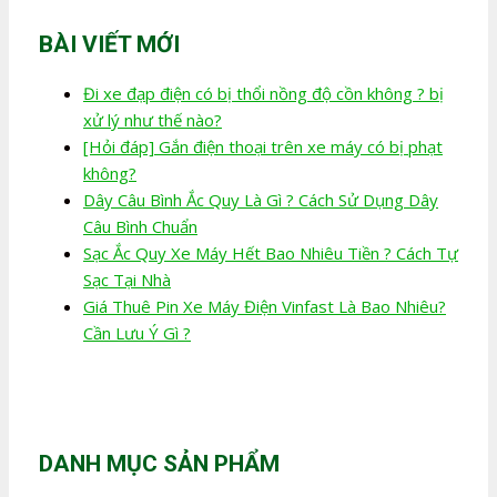
BÀI VIẾT MỚI
Đi xe đạp điện có bị thổi nồng độ cồn không ? bị
xử lý như thế nào?
[Hỏi đáp] Gắn điện thoại trên xe máy có bị phạt
không?
Dây Câu Bình Ắc Quy Là Gì ? Cách Sử Dụng Dây
Câu Bình Chuẩn
Sạc Ắc Quy Xe Máy Hết Bao Nhiêu Tiền ? Cách Tự
Sạc Tại Nhà
Giá Thuê Pin Xe Máy Điện Vinfast Là Bao Nhiêu?
Cần Lưu Ý Gì ?
DANH MỤC SẢN PHẨM