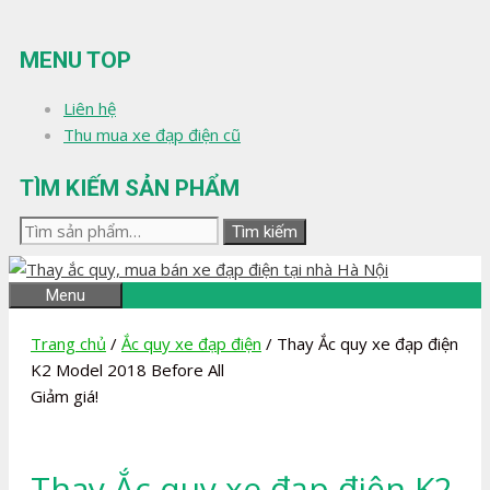
Chuyển
đến
MENU TOP
nội
dung
Liên hệ
Thu mua xe đạp điện cũ
TÌM KIẾM SẢN PHẨM
Tìm
Tìm kiếm
kiếm:
Menu
Trang chủ
/
Ắc quy xe đạp điện
/ Thay Ắc quy xe đạp điện
K2 Model 2018 Before All
Giảm giá!
Thay Ắc quy xe đạp điện K2