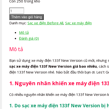
Còn 250 trong kho
Sạc
xe
Thêm vào giỏ hàng
máy
Danh mục:
Sạc xe điện Before All
,
Sạc xe máy điện
điện
Mô tả
133f
Đánh giá (0)
New
Version
Mô tả
số
lượng
Bạn sử dụng xe máy điện 133f New Version cũ mới, nhưng 
sạc xe máy điện 133f New Version giá bao nhiêu
, cách 
điện 133f New Version nhé. Nào bắt đầu thôi bạn ơi. Les’t 
1. Nguyên nhân khiến xe máy điện 13
Có nhiều nguyên nhân khiến xe máy điện 133f New Version k
1. Do sạc xe máy điện 133f New Version bị 