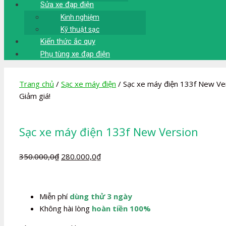
Sửa xe đạp điện
Kinh nghiệm
Kỹ thuật sạc
Kiến thức ắc quy
Phụ tùng xe đạp điện
Trang chủ
/
Sạc xe máy điện
/ Sạc xe máy điện 133f New Ve
Giảm giá!
Sạc xe máy điện 133f New Version
Giá
Giá
350.000,0
₫
280.000,0
₫
gốc
hiện
là:
tại
350.000,0₫.
là:
Miễn phí
dùng thử 3 ngày
280.000,0₫.
Không hài lòng
hoàn tiền 100%