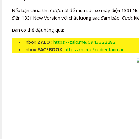
Nếu bạn chưa tìm được nơi để mua sạc xe máy điện 133f New
điện 133f New Version với chất lượng sạc đảm bảo, được kiể
Bạn có thể đặt hàng qua:
Inbox
ZALO
:
https://zalo.me/0943322282
Inbox
FACEBOOK
:
https://m.me/xedientanmai