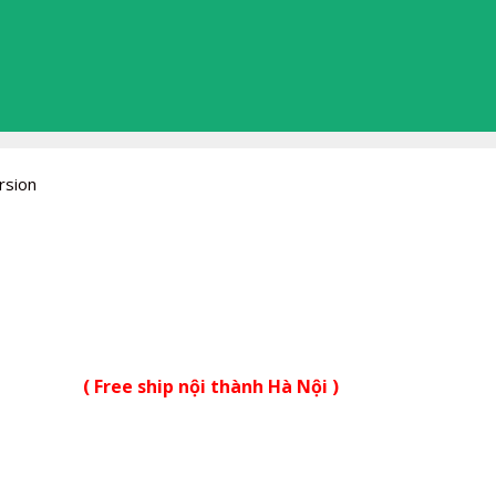
rsion
( Free ship nội thành Hà Nội )