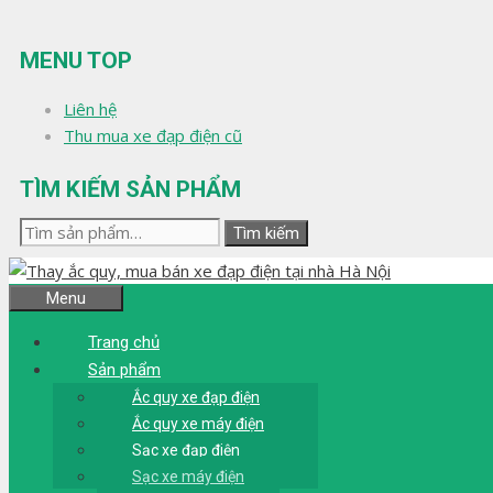
Chuyển
đến
MENU TOP
nội
dung
Liên hệ
Thu mua xe đạp điện cũ
TÌM KIẾM SẢN PHẨM
Tìm
Tìm kiếm
kiếm:
Menu
Trang chủ
Sản phẩm
Ắc quy xe đạp điện
Ắc quy xe máy điện
Sạc xe đạp điện
Sạc xe máy điện