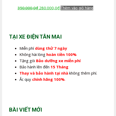
Giá
Giá
350.000,0
₫
280.000,0
₫
Thêm vào giỏ hàng
gốc
hiện
là:
tại
350.000,0₫.
là:
280.000,0₫.
TẠI XE ĐIỆN TÂN MAI
Miễn phí
dùng thử 7 ngày
Không hài lòng
hoàn tiền 100%
Tặng gói
Bảo dưỡng xe miễn phí
Bảo hành lên đến
15 Tháng
Thay và bảo hành tại nhà
không thêm phí.
Ắc quy
chính hãng 100%
.
BÀI VIẾT MỚI