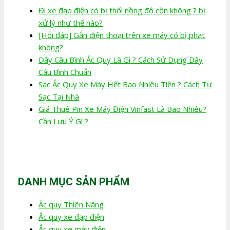
Đi xe đạp điện có bị thổi nồng độ cồn không ? bị
xử lý như thế nào?
[Hỏi đáp] Gắn điện thoại trên xe máy có bị phạt
không?
Dây Câu Bình Ắc Quy Là Gì ? Cách Sử Dụng Dây
Câu Bình Chuẩn
Sạc Ắc Quy Xe Máy Hết Bao Nhiêu Tiền ? Cách Tự
Sạc Tại Nhà
Giá Thuê Pin Xe Máy Điện Vinfast Là Bao Nhiêu?
Cần Lưu Ý Gì ?
DANH MỤC SẢN PHẨM
Ắc quy Thiên Năng
Ắc quy xe đạp điện
Ắc quy xe máy điện