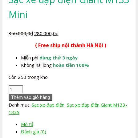
Mini
Giá
Giá
350.000,0
₫
280.000,0
₫
gốc
hiện
( Free ship nội thành Hà Nội )
là:
tại
350.000,0₫.
là:
Miễn phí
dùng thử 3 ngày
280.000,0₫.
Không hài lòng
hoàn tiền 100%
Còn 250 trong kho
Sạc
xe
Thêm vào giỏ hàng
đạp
Danh mục:
Sạc xe đạp điện
,
Sạc xe đạp điện Giant M133-
điện
133S
Giant
Mô tả
M133
Đánh giá (0)
Mini