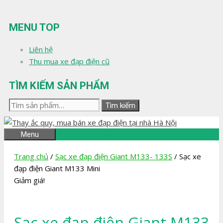
Chuyển
đến
MENU TOP
nội
dung
Liên hệ
Thu mua xe đạp điện cũ
TÌM KIẾM SẢN PHẨM
Tìm
Tìm kiếm
kiếm:
Menu
Trang chủ
/
Sạc xe đạp điện Giant M133- 133S
/ Sạc xe
đạp điện Giant M133 Mini
Giảm giá!
Sạc xe đạp điện Giant M133