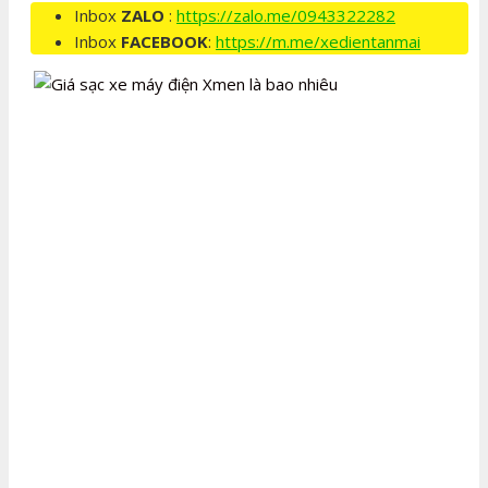
Inbox
ZALO
:
https://zalo.me/0943322282
Inbox
FACEBOOK
:
https://m.me/xedientanmai