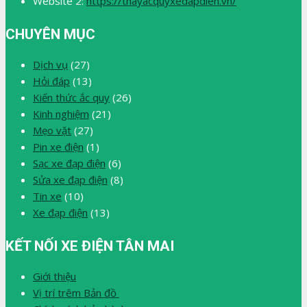
Website 2:
https://thayacquyxedapdien.vn/
CHUYÊN MỤC
Dịch vụ
(27)
Hỏi đáp
(13)
Kiến thức ắc quy
(26)
Kinh nghiệm
(21)
Mẹo vặt
(27)
Pin xe điện
(1)
Sạc xe đạp điện
(6)
Sửa xe đạp điện
(8)
Tin xe
(10)
Xe đạp điện
(13)
KẾT NỐI XE ĐIỆN TÂN MAI
Giới thiệu
Vị trí trêm Bản đồ