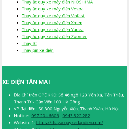
Thay ắc quy xe máy điện NIOSHIMA
Thay ắc quy xe máy điện Vespa
Thay ắc quy xe máy điện Vinfast
Thay ắc quy xe máy điện Xmen
Thay ắc quy xe máy điện Yadea
Thay ắc quy xe máy điện Zoomer
Thay IC
Thay pin xe điện
XE ĐIỆN TÂN MAI
Địa Chỉ trên GPĐKKD: Số 46 ngõ 123 Yên Xá, Tân Triều,
Thanh Trì- Gần Viện 103 Hà Đông
VP đại diện : Số 300 Nguyễn Xiển, Thanh Xuân, Hà Nội
Hotline:
097.204.6606
–
0943.322.282
Website 1:
https://thayacquyxedapdien.com/