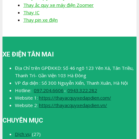
Thay ắc quy xe máy điện Zoomer
Thay IC
Thay pin xe điện
XE ĐIỆN TÂN MAI
Địa Chỉ trên GPĐKKD: Số 46 ngõ 123 Yên Xá, Tân Triều,
Thanh Trì- Gần Viện 103 Hà Đông
VP đại diện : Số 300 Nguyễn Xiển, Thanh Xuân, Hà Nội
Hotline:
097.204.6606
–
0943.322.282
Website 1:
https://thayacquyxedapdien.com/
Website 2:
https://thayacquyxedapdien.vn/
CHUYÊN MỤC
Dịch vụ
(27)