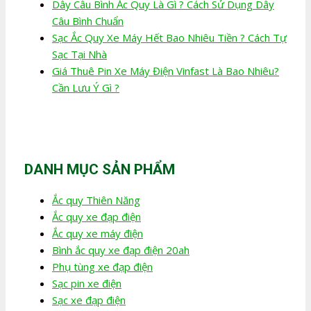
Dây Câu Bình Ắc Quy Là Gì ? Cách Sử Dụng Dây
Câu Bình Chuẩn
Sạc Ắc Quy Xe Máy Hết Bao Nhiêu Tiền ? Cách Tự
Sạc Tại Nhà
Giá Thuê Pin Xe Máy Điện Vinfast Là Bao Nhiêu?
Cần Lưu Ý Gì ?
DANH MỤC SẢN PHẨM
Ắc quy Thiên Năng
Ắc quy xe đạp điện
Ắc quy xe máy điện
Bình ắc quy xe đạp điện 20ah
Phụ tùng xe đạp điện
Sạc pin xe điện
Sạc xe đạp điện