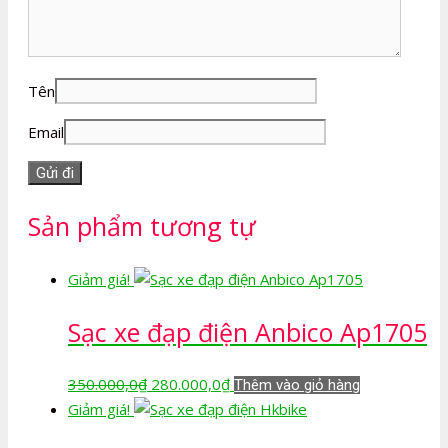
Tên
Email
Sản phẩm tương tự
Giảm giá!
Sạc xe đạp điện Anbico Ap1705
Giá
Giá
350.000,0
₫
280.000,0
₫
Thêm vào giỏ hàng
gốc
hiện
Giảm giá!
là:
tại