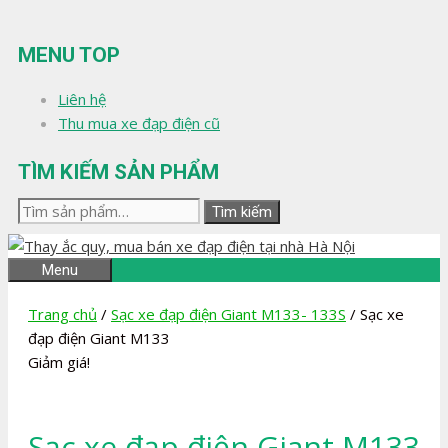
Chuyển
đến
MENU TOP
nội
dung
Liên hệ
Thu mua xe đạp điện cũ
TÌM KIẾM SẢN PHẨM
Tìm
Tìm kiếm
kiếm:
Menu
Trang chủ
/
Sạc xe đạp điện Giant M133- 133S
/ Sạc xe
đạp điện Giant M133
Giảm giá!
Sạc xe đạp điện Giant M133