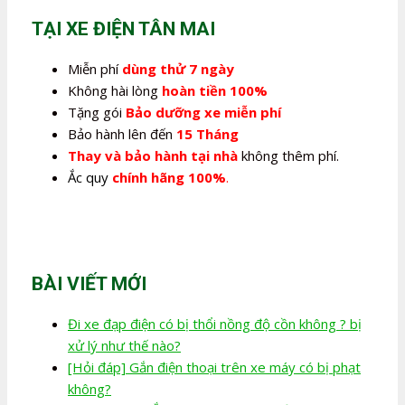
280.000,0₫.
TẠI XE ĐIỆN TÂN MAI
Miễn phí
dùng thử 7 ngày
Không hài lòng
hoàn tiền 100%
Tặng gói
Bảo dưỡng xe miễn phí
Bảo hành lên đến
15 Tháng
Thay và bảo hành tại nhà
không thêm phí.
Ắc quy
chính hãng 100%
.
BÀI VIẾT MỚI
Đi xe đạp điện có bị thổi nồng độ cồn không ? bị
xử lý như thế nào?
[Hỏi đáp] Gắn điện thoại trên xe máy có bị phạt
không?