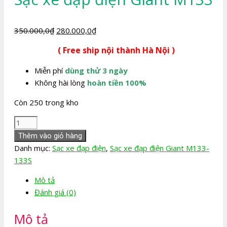
Giá
Giá
350.000,0
₫
280.000,0
₫
gốc
hiện
( Free ship nội thành Hà Nội )
là:
tại
350.000,0₫.
là:
Miễn phí
dùng thử 3 ngày
280.000,0₫.
Không hài lòng
hoàn tiền 100%
Còn 250 trong kho
Sạc
xe
Thêm vào giỏ hàng
đạp
Danh mục:
Sạc xe đạp điện
,
Sạc xe đạp điện Giant M133-
điện
133S
Giant
Mô tả
M133
Đánh giá (0)
số
lượng
Mô tả