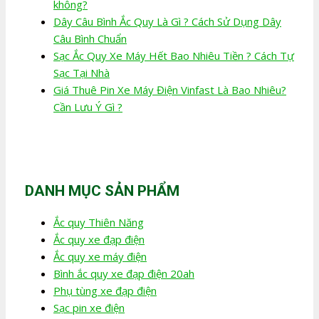
không?
Dây Câu Bình Ắc Quy Là Gì ? Cách Sử Dụng Dây
Câu Bình Chuẩn
Sạc Ắc Quy Xe Máy Hết Bao Nhiêu Tiền ? Cách Tự
Sạc Tại Nhà
Giá Thuê Pin Xe Máy Điện Vinfast Là Bao Nhiêu?
Cần Lưu Ý Gì ?
DANH MỤC SẢN PHẨM
Ắc quy Thiên Năng
Ắc quy xe đạp điện
Ắc quy xe máy điện
Bình ắc quy xe đạp điện 20ah
Phụ tùng xe đạp điện
Sạc pin xe điện