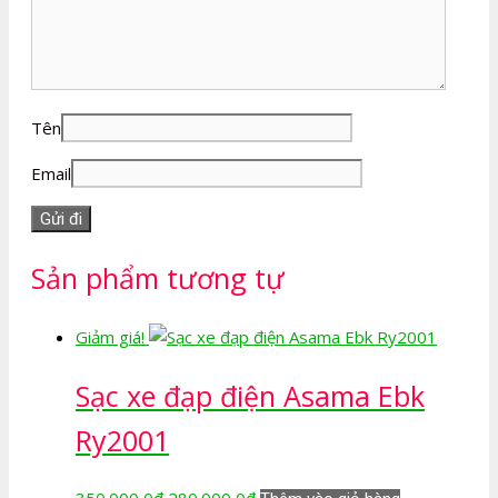
Tên
Email
Sản phẩm tương tự
Giảm giá!
Sạc xe đạp điện Asama Ebk
Ry2001
Giá
Giá