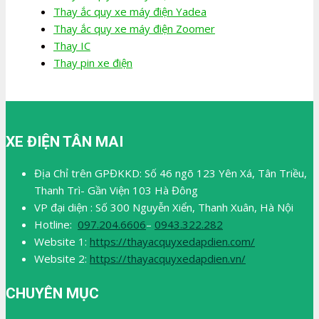
Thay ắc quy xe máy điện Yadea
Thay ắc quy xe máy điện Zoomer
Thay IC
Thay pin xe điện
XE ĐIỆN TÂN MAI
Địa Chỉ trên GPĐKKD: Số 46 ngõ 123 Yên Xá, Tân Triều,
Thanh Trì- Gần Viện 103 Hà Đông
VP đại diện : Số 300 Nguyễn Xiển, Thanh Xuân, Hà Nội
Hotline:
097.204.6606
–
0943.322.282
Website 1:
https://thayacquyxedapdien.com/
Website 2:
https://thayacquyxedapdien.vn/
CHUYÊN MỤC