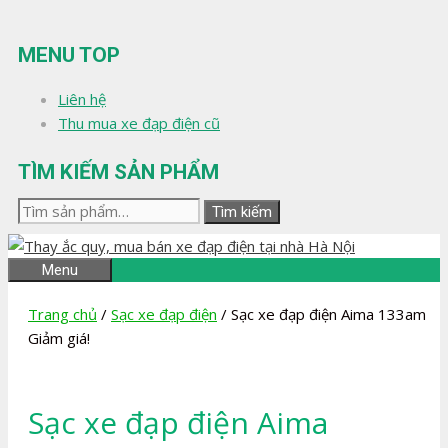
Chuyển
đến
MENU TOP
nội
dung
Liên hệ
Thu mua xe đạp điện cũ
TÌM KIẾM SẢN PHẨM
Tìm
Tìm kiếm
kiếm:
Menu
Trang chủ
/
Sạc xe đạp điện
/ Sạc xe đạp điện Aima 133am
Giảm giá!
Sạc xe đạp điện Aima