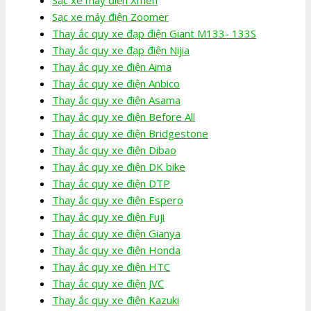
Sạc xe máy điện Zoomer
Thay ắc quy xe đạp điện Giant M133- 133S
Thay ắc quy xe đạp điện Nijia
Thay ắc quy xe điện Aima
Thay ắc quy xe điện Anbico
Thay ắc quy xe điện Asama
Thay ắc quy xe điện Before All
Thay ắc quy xe điện Bridgestone
Thay ắc quy xe điện Dibao
Thay ắc quy xe điện DK bike
Thay ắc quy xe điện DTP
Thay ắc quy xe điện Espero
Thay ắc quy xe điện Fuji
Thay ắc quy xe điện Gianya
Thay ắc quy xe điện Honda
Thay ắc quy xe điện HTC
Thay ắc quy xe điện JVC
Thay ắc quy xe điện Kazuki