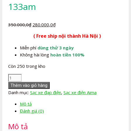
133am
Giá
Giá
350.000,0
₫
280.000,0
₫
gốc
hiện
( Free ship nội thành Hà Nội )
là:
tại
350.000,0₫.
là:
Miễn phí
dùng thử 3 ngày
280.000,0₫.
Không hài lòng
hoàn tiền 100%
Còn 250 trong kho
Sạc
xe
Thêm vào giỏ hàng
đạp
Danh mục:
Sạc xe đạp điện
,
Sạc xe điện Aima
điện
Mô tả
Aima
Đánh giá (0)
133am
số
Mô tả
lượng