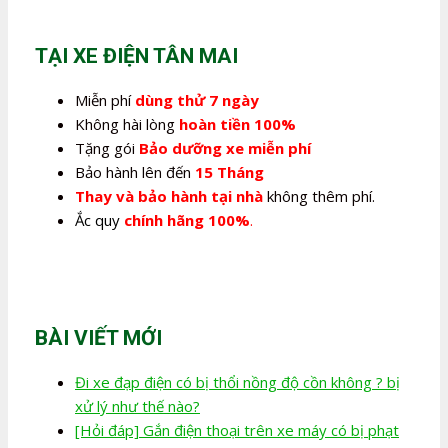
350.000,0₫.
là:
280.000,0₫.
TẠI XE ĐIỆN TÂN MAI
Miễn phí
dùng thử 7 ngày
Không hài lòng
hoàn tiền 100%
Tặng gói
Bảo dưỡng xe miễn phí
Bảo hành lên đến
15 Tháng
Thay và bảo hành tại nhà
không thêm phí.
Ắc quy
chính hãng 100%
.
BÀI VIẾT MỚI
Đi xe đạp điện có bị thổi nồng độ cồn không ? bị
xử lý như thế nào?
[Hỏi đáp] Gắn điện thoại trên xe máy có bị phạt