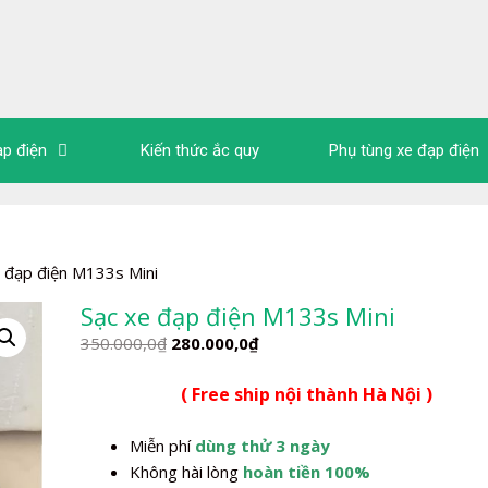
ạp điện
Kiến thức ắc quy
Phụ tùng xe đạp điện
 đạp điện M133s Mini
Sạc xe đạp điện M133s Mini
Giá
Giá
350.000,0
₫
280.000,0
₫
gốc
hiện
( Free ship nội thành Hà Nội )
là:
tại
350.000,0₫.
là:
Miễn phí
dùng thử 3 ngày
280.000,0₫.
Không hài lòng
hoàn tiền 100%