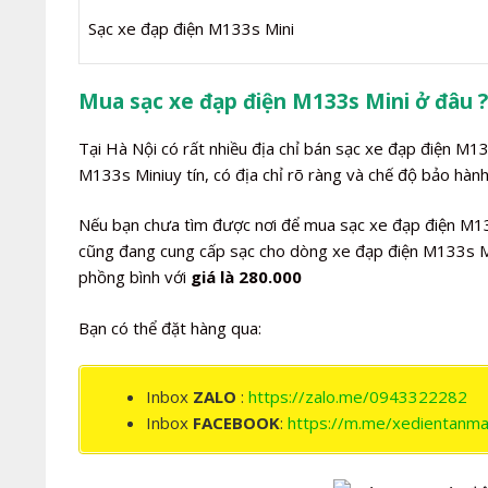
Sạc xe đạp điện M133s Mini
Mua sạc xe đạp điện M133s Mini ở đâu ?
Tại Hà Nội có rất nhiều địa chỉ bán sạc xe đạp điện M1
M133s Miniuy tín, có địa chỉ rõ ràng và chế độ bảo hành
Nếu bạn chưa tìm được nơi để mua sạc xe đạp điện M133
cũng đang cung cấp sạc cho dòng xe đạp điện M133s Min
phồng bình với
giá là 280.000
Bạn có thể đặt hàng qua:
Inbox
ZALO
:
https://zalo.me/0943322282
Inbox
FACEBOOK
:
https://m.me/xedientanma