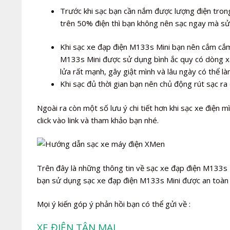
Trước khi sạc bạn cần nắm được lượng điện trong
trên 50% điện thì bạn không nên sạc ngay mà sử
Khi sạc xe đạp điện M133s Mini bạn nên cắm cắm 
M133s Mini được sử dụng bình ắc quy có dòng xả
lửa rất mạnh, gây giật mình và lâu ngày có thể l
Khi sạc đủ thời gian bạn nên chủ động rút sạc ra 
Ngoài ra còn một số lưu ý chi tiết hơn khi sạc xe điện mìn
click vào link và tham khảo bạn nhé.
Trên đây là những thông tin về sạc xe đạp điện M133s Mi
bạn sử dụng sạc xe đạp điện M133s Mini được an toàn v
Mọi ý kiến góp ý phản hồi bạn có thể gửi về :
XE ĐIỆN TÂN MAI