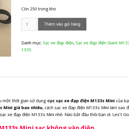
Còn 250 trong kho
Sạc
Thêm vào giỏ hàng
xe
đạp
điện
Danh mục:
Sạc xe đạp điện
,
Sạc xe đạp điện Giant M13
M133s
133S
Mini
số
lượng
u một thời gian sử dụng
cục sạc xe đạp điện M133s Mini
của bạ
 Mini giá bao nhiêu
, cách sạc xe đạp điện M133s Mini làm sao 
 sạc xe đạp điện M133s Mini nhé. Nào bắt đầu thôi bạn ơi. Les’t 
M133s Mini sạc không vào điện