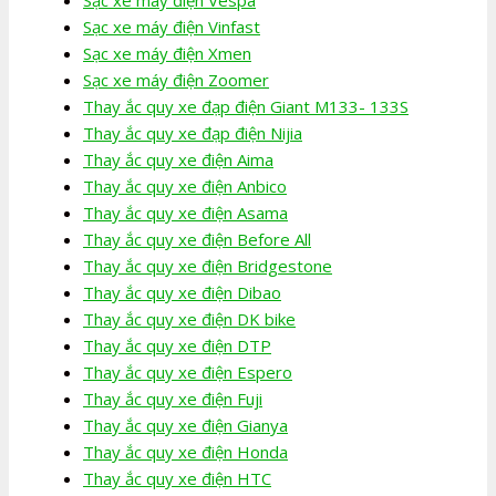
Sạc xe máy điện Vinfast
Sạc xe máy điện Xmen
Sạc xe máy điện Zoomer
Thay ắc quy xe đạp điện Giant M133- 133S
Thay ắc quy xe đạp điện Nijia
Thay ắc quy xe điện Aima
Thay ắc quy xe điện Anbico
Thay ắc quy xe điện Asama
Thay ắc quy xe điện Before All
Thay ắc quy xe điện Bridgestone
Thay ắc quy xe điện Dibao
Thay ắc quy xe điện DK bike
Thay ắc quy xe điện DTP
Thay ắc quy xe điện Espero
Thay ắc quy xe điện Fuji
Thay ắc quy xe điện Gianya
Thay ắc quy xe điện Honda
Thay ắc quy xe điện HTC