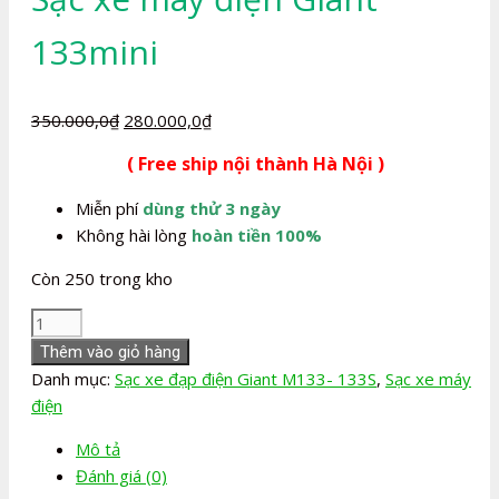
133mini
Giá
Giá
350.000,0
₫
280.000,0
₫
gốc
hiện
( Free ship nội thành Hà Nội )
là:
tại
350.000,0₫.
là:
Miễn phí
dùng thử 3 ngày
280.000,0₫.
Không hài lòng
hoàn tiền 100%
Còn 250 trong kho
Sạc
xe
Thêm vào giỏ hàng
máy
Danh mục:
Sạc xe đạp điện Giant M133- 133S
,
Sạc xe máy
điện
điện
Giant
Mô tả
133mini
Đánh giá (0)
số