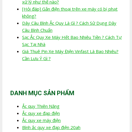
xử lý như thế nào?
[Hỏi đáp] Gắn điện thoại trên xe máy có bị phạt
không?
Dây Câu Bình Ắc Quy Là Gì ? Cách Sử Dụng Dây
Câu Bình Chuẩn
Sạc Ắc Quy Xe Máy Hết Bao Nhiêu Tiền ? Cách Tự
Sạc Tại Nhà
Giá Thuê Pin Xe Máy Điện Vinfast Là Bao Nhiêu?
Cần Lưu Ý Gì ?
DANH MỤC SẢN PHẨM
Ắc quy Thiên Năng
Ắc quy xe đạp điện
Ắc quy xe máy điện
Bình ắc quy xe đạp điện 20ah