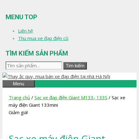
Chuyển
đến
MENU TOP
nội
dung
Liên hệ
Thu mua xe đạp điện cũ
TÌM KIẾM SẢN PHẨM
Tìm
Tìm kiếm
kiếm:
Menu
Trang chủ
/
Sạc xe đạp điện Giant M133- 133S
/ Sạc xe
máy điện Giant 133mini
Giảm giá!
Sạc xe máy điện Giant