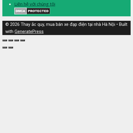
Liên hệ với chúng tôi
© 2026 Thay ắc quy, mua bán xe đạp điện tại nhà Hà Nội
• Built
with
GeneratePress