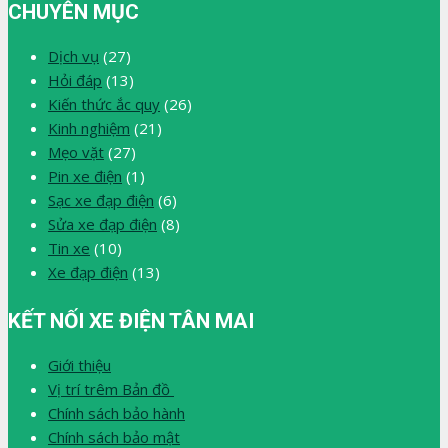
CHUYÊN MỤC
Dịch vụ
(27)
Hỏi đáp
(13)
Kiến thức ắc quy
(26)
Kinh nghiệm
(21)
Mẹo vặt
(27)
Pin xe điện
(1)
Sạc xe đạp điện
(6)
Sửa xe đạp điện
(8)
Tin xe
(10)
Xe đạp điện
(13)
KẾT NỐI XE ĐIỆN TÂN MAI
Giới thiệu
Vị trí trêm Bản đồ
Chính sách bảo hành
Chính sách bảo mật