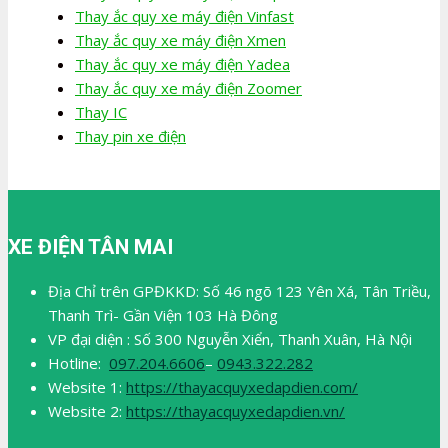
Thay ắc quy xe máy điện Vinfast
Thay ắc quy xe máy điện Xmen
Thay ắc quy xe máy điện Yadea
Thay ắc quy xe máy điện Zoomer
Thay IC
Thay pin xe điện
XE ĐIỆN TÂN MAI
Địa Chỉ trên GPĐKKD: Số 46 ngõ 123 Yên Xá, Tân Triều,
Thanh Trì- Gần Viện 103 Hà Đông
VP đại diện : Số 300 Nguyễn Xiển, Thanh Xuân, Hà Nội
Hotline:
097.204.6606
–
0943.322.282
Website 1:
https://thayacquyxedapdien.com/
Website 2:
https://thayacquyxedapdien.vn/