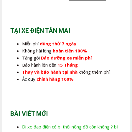
gốc
hiện
là:
tại
350.000,0₫.
là:
280.000,0₫.
TẠI XE ĐIỆN TÂN MAI
Miễn phí
dùng thử 7 ngày
Không hài lòng
hoàn tiền 100%
Tặng gói
Bảo dưỡng xe miễn phí
Bảo hành lên đến
15 Tháng
Thay và bảo hành tại nhà
không thêm phí.
Ắc quy
chính hãng 100%
.
BÀI VIẾT MỚI
Đi xe đạp điện có bị thổi nồng độ cồn không ? bị