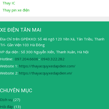
Thay IC
Thay pin xe điện
XE ĐIỆN TÂN MAI
Địa Chỉ trên GPĐKKD: Số 46 ngõ 123 Yên Xá, Tân Triều, Thanh
Trì- Gần Viện 103 Hà Đông
VP đại diện : Số 300 Nguyễn Xiển, Thanh Xuân, Hà Nội
Hotline:
097.204.6606
–
0943.322.282
Website 1:
https://thayacquyxedapdien.com/
Website 2:
https://thayacquyxedapdien.vn/
CHUYÊN MỤC
Dịch vụ
(27)
Hỏi đáp
(13)