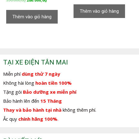
350.000,0
₫
280.000,0
₫
gốc
hiện
gốc
hiện
là:
tại
Thêm vào giỏ hàng
là:
tại
350.000,0₫.
là:
Thêm vào giỏ hàng
350.000,0₫.
là:
280.000,0₫.
280.000,0₫.
TẠI XE ĐIỆN TÂN MAI
Miễn phí
dùng thử 7 ngày
Không hài lòng
hoàn tiền 100%
Tặng gói
Bảo dưỡng xe miễn phí
Bảo hành lên đến
15 Tháng
Thay và bảo hành tại nhà
không thêm phí.
Ắc quy
chính hãng 100%
.