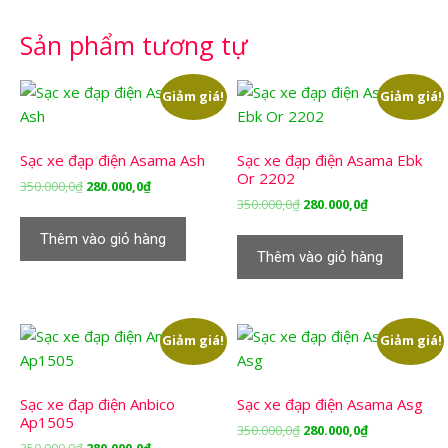
Sản phẩm tương tự
Giảm giá!
Giảm giá!
Sạc xe đạp điện Asama Ash
Sạc xe đạp điện Asama Ebk
Or 2202
Giá
Giá
350.000,0
₫
280.000,0
₫
Giá
Giá
350.000,0
₫
280.000,0
₫
gốc
hiện
gốc
hiện
là:
tại
Thêm vào giỏ hàng
là:
tại
350.000,0₫.
là:
Thêm vào giỏ hàng
350.000,0₫.
là:
280.000,0₫.
280.000,0₫.
Giảm giá!
Giảm giá!
Sạc xe đạp điện Anbico
Sạc xe đạp điện Asama Asg
Ap1505
Giá
Giá
350.000,0
₫
280.000,0
₫
Giá
Giá