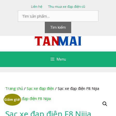
Chuyển
Liên hệ
Thu mua xe đạp điện cũ
đến
Tìm
nội
kiếm:
dung
Tìm kiếm
Menu
Trang chủ
/
Sạc xe đạp điện
/ Sạc xe đạp điện F8 Nijia
Giảm giá!
Sạc xe đạp điện F8 Nijia