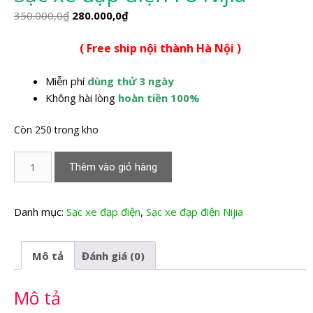
Giá
Giá
350.000,0
₫
280.000,0
₫
gốc
hiện
( Free ship nội thành Hà Nội )
là:
tại
350.000,0₫.
là:
Miễn phí
dùng thử 3 ngày
280.000,0₫.
Không hài lòng
hoàn tiền 100%
Còn 250 trong kho
Sạc
Thêm vào giỏ hàng
xe
đạp
điện
Danh mục:
Sạc xe đạp điện
,
Sạc xe đạp điện Nijia
F8
Nijia
Mô tả
Đánh giá (0)
số
lượng
Mô tả