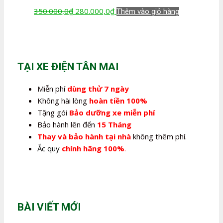
Giá
Giá
350.000,0
₫
280.000,0
₫
Thêm vào giỏ hàng
gốc
hiện
là:
tại
350.000,0₫.
là:
280.000,0₫.
TẠI XE ĐIỆN TÂN MAI
Miễn phí
dùng thử 7 ngày
Không hài lòng
hoàn tiền 100%
Tặng gói
Bảo dưỡng xe miễn phí
Bảo hành lên đến
15 Tháng
Thay và bảo hành tại nhà
không thêm phí.
Ắc quy
chính hãng 100%
.
BÀI VIẾT MỚI