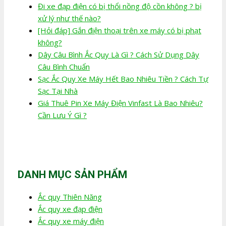
Đi xe đạp điện có bị thổi nồng độ cồn không ? bị
xử lý như thế nào?
[Hỏi đáp] Gắn điện thoại trên xe máy có bị phạt
không?
Dây Câu Bình Ắc Quy Là Gì ? Cách Sử Dụng Dây
Câu Bình Chuẩn
Sạc Ắc Quy Xe Máy Hết Bao Nhiêu Tiền ? Cách Tự
Sạc Tại Nhà
Giá Thuê Pin Xe Máy Điện Vinfast Là Bao Nhiêu?
Cần Lưu Ý Gì ?
DANH MỤC SẢN PHẨM
Ắc quy Thiên Năng
Ắc quy xe đạp điện
Ắc quy xe máy điện