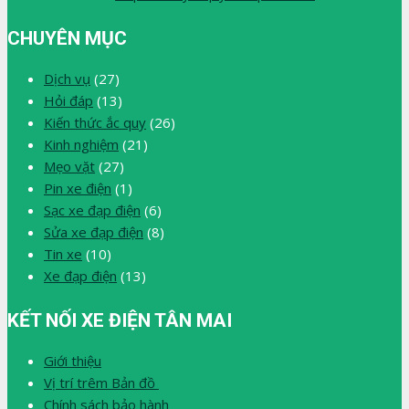
CHUYÊN MỤC
Dịch vụ
(27)
Hỏi đáp
(13)
Kiến thức ắc quy
(26)
Kinh nghiệm
(21)
Mẹo vặt
(27)
Pin xe điện
(1)
Sạc xe đạp điện
(6)
Sửa xe đạp điện
(8)
Tin xe
(10)
Xe đạp điện
(13)
KẾT NỐI XE ĐIỆN TÂN MAI
Giới thiệu
Vị trí trêm Bản đồ
Chính sách bảo hành