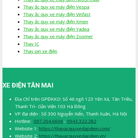
Thay ắc quy xe máy điện Vespa
Thay ắc quy xe máy điện Vinfast
Thay ắc quy xe máy điện Xmen
Thay ắc quy xe máy điện Yadea
Thay ắc quy xe máy điện Zoomer
Thay IC
Thay pin xe điện
XE ĐIỆN TÂN MAI
Địa Chỉ trên GPĐKKD: Số 46 ngõ 123 Yên Xá, Tân Triều,
Thanh Trì- Gần Viện 103 Hà Đông
VP đại diện : Số 300 Nguyễn Xiển, Thanh Xuân, Hà Nội
Hotline:
097.204.6606
–
0943.322.282
Website 1:
https://thayacquyxedapdien.com/
Website 2:
https://thayacquyxedapdien.vn/