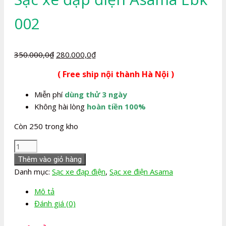
002
Giá
Giá
350.000,0
₫
280.000,0
₫
gốc
hiện
( Free ship nội thành Hà Nội )
là:
tại
350.000,0₫.
là:
Miễn phí
dùng thử 3 ngày
280.000,0₫.
Không hài lòng
hoàn tiền 100%
Còn 250 trong kho
Sạc
xe
Thêm vào giỏ hàng
đạp
Danh mục:
Sạc xe đạp điện
,
Sạc xe điện Asama
điện
Mô tả
Asama
Đánh giá (0)
Ebk
002