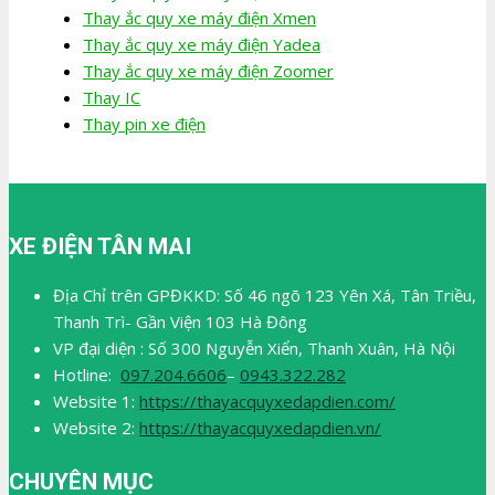
Thay ắc quy xe máy điện Xmen
Thay ắc quy xe máy điện Yadea
Thay ắc quy xe máy điện Zoomer
Thay IC
Thay pin xe điện
XE ĐIỆN TÂN MAI
Địa Chỉ trên GPĐKKD: Số 46 ngõ 123 Yên Xá, Tân Triều,
Thanh Trì- Gần Viện 103 Hà Đông
VP đại diện : Số 300 Nguyễn Xiển, Thanh Xuân, Hà Nội
Hotline:
097.204.6606
–
0943.322.282
Website 1:
https://thayacquyxedapdien.com/
Website 2:
https://thayacquyxedapdien.vn/
CHUYÊN MỤC