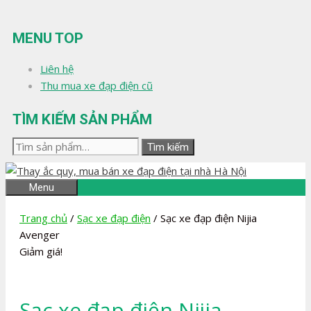
Chuyển
đến
MENU TOP
nội
dung
Liên hệ
Thu mua xe đạp điện cũ
TÌM KIẾM SẢN PHẨM
Tìm
Tìm kiếm
kiếm:
Menu
Trang chủ
/
Sạc xe đạp điện
/ Sạc xe đạp điện Nijia
Avenger
Giảm giá!
Sạc xe đạp điện Nijia