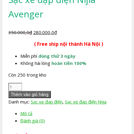
Avenger
Giá
Giá
350.000,0
₫
280.000,0
₫
gốc
hiện
( Free ship nội thành Hà Nội )
là:
tại
350.000,0₫.
là:
Miễn phí
dùng thử 3 ngày
280.000,0₫.
Không hài lòng
hoàn tiền 100%
Còn 250 trong kho
Sạc
xe
Thêm vào giỏ hàng
đạp
Danh mục:
Sạc xe đạp điện
,
Sạc xe đạp điện Nijia
điện
Mô tả
Nijia
Đánh giá (0)
Avenger
số