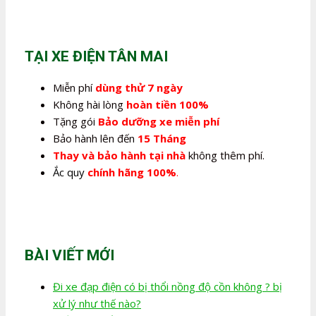
là:
tại
350.000,0₫.
là:
280.000,0₫.
TẠI XE ĐIỆN TÂN MAI
Miễn phí
dùng thử 7 ngày
Không hài lòng
hoàn tiền 100%
Tặng gói
Bảo dưỡng xe miễn phí
Bảo hành lên đến
15 Tháng
Thay và bảo hành tại nhà
không thêm phí.
Ắc quy
chính hãng 100%
.
BÀI VIẾT MỚI
Đi xe đạp điện có bị thổi nồng độ cồn không ? bị
xử lý như thế nào?