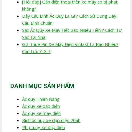
[Hỏi đáp] Gắn điện thoại trên xe máy có bị phạt
không?
Dây Câu Bình Ắc Quy Là Gì ? Cách Sử Dụng Dây
Câu Bình Chuẩn
Sạc Ắc Quy Xe Máy Hết Bao Nhiêu Tiền ? Cách Tự
Sạc Tại Nhà
Giá Thuê Pin Xe Máy Điện Vinfast Là Bao Nhiêu?
Cần Lưu Ý Gì ?
DANH MỤC SẢN PHẨM
Ắc quy Thiên Năng
Ắc quy xe đạp điện
Ắc quy xe máy điện
Bình ắc quy xe đạp điện 20ah
Phụ tùng xe đạp điện