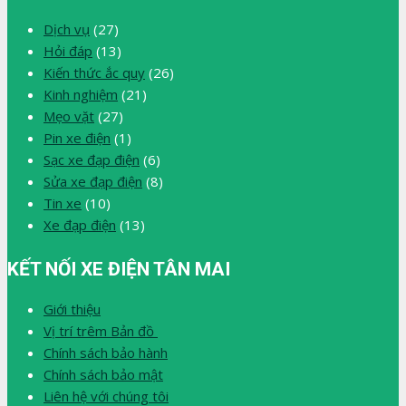
Dịch vụ
(27)
Hỏi đáp
(13)
Kiến thức ắc quy
(26)
Kinh nghiệm
(21)
Mẹo vặt
(27)
Pin xe điện
(1)
Sạc xe đạp điện
(6)
Sửa xe đạp điện
(8)
Tin xe
(10)
Xe đạp điện
(13)
KẾT NỐI XE ĐIỆN TÂN MAI
Giới thiệu
Vị trí trêm Bản đồ
Chính sách bảo hành
Chính sách bảo mật
Liên hệ với chúng tôi