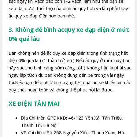
sạc ngay khi vạch báo còn 1-2 vạch, làm như thế bạn sẽ
kéo dài được tuổi thọ của bình ắc quy hơn và lâu phải thay
ắc quy xe đạp điện hơn bạn nhé.
3. Không để bình acquy xe đạp điện ở mức
0% quá lâu
Bạn không nên để ắc quy xe đạp điện trong tình trạng hết
điện 0% quá lâu (1 tuần trở lên ) Nếu ắc quy ở mức này bạn
hãy sạc cho bình càng sớm càng tốt ( Không hẳn là phải sạc
ngay lập tức ) dù bạn không dùng đến xe trong vài ngày
tới.Nếu bạn để bình ở tình trạng 0% quá lâu sẽ khiến bình ắc
quy chết hoàn toàn và không thể phục hồi lại được.
XE ĐIỆN TÂN MAI
Địa Chỉ trên GPĐKKD: 46/123 Yên Xá, Tân Triều,
Thanh Trì, Hà Nội
VP đại diện : Số 268 Nguyễn Xiển, Thanh Xuân, Hà