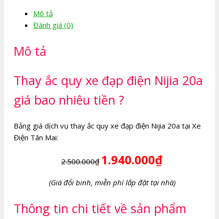
đạp
Mô tả
điện
Đánh giá (0)
Nijia
20a
Mô tả
số
lượng
Thay ắc quy xe đạp điện Nijia 20a
giá bao nhiêu tiền ?
Bảng giá dịch vụ thay ắc quy xe đạp điện Nijia 20a tại Xe
Điện Tân Mai:
1.940.000₫
2.500.000₫
(Giá đổi binh, miễn phí lắp đặt tại nhà)
Thông tin chi tiết về sản phẩm