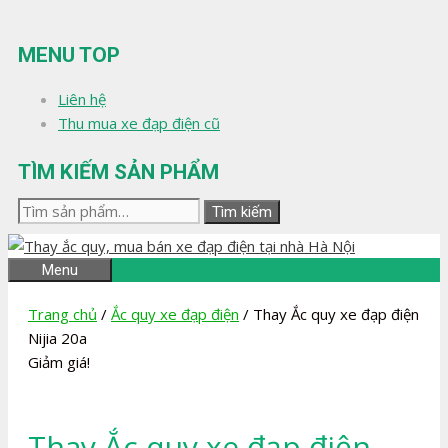
Chuyển
đến
MENU TOP
nội
dung
Liên hệ
Thu mua xe đạp điện cũ
TÌM KIẾM SẢN PHẨM
Tìm
Tìm kiếm
kiếm:
Menu
Trang chủ
/
Ắc quy xe đạp điện
/ Thay Ắc quy xe đạp điện
Nijia 20a
Giảm giá!
Thay Ắc quy xe đạp điện