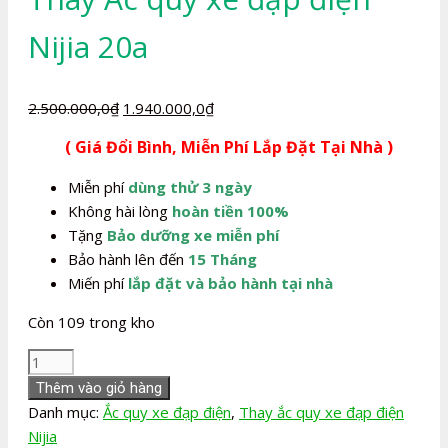
Nijia 20a
Giá
Giá
2.500.000,0
₫
1.940.000,0
₫
gốc
hiện
( Giá Đổi Bình, Miễn Phí Lắp Đặt Tại Nhà )
là:
tại
2.500.000,0₫.
là:
Miễn phí
dùng thử 3 ngày
1.940.000,0₫.
Không hài lòng
hoàn tiền 100%
Tặng
Bảo dưỡng xe miễn phí
Bảo hành lên đến
15 Tháng
Miến phí
lắp đặt và bảo hành tại nhà
Còn 109 trong kho
Thay
Ắc
Thêm vào giỏ hàng
quy
Danh mục:
Ắc quy xe đạp điện
,
Thay ắc quy xe đạp điện
xe
Nijia