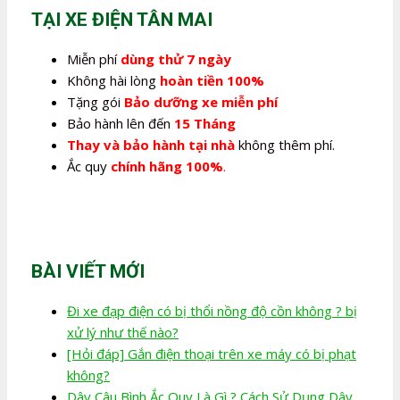
1.940.000,0₫.
TẠI XE ĐIỆN TÂN MAI
Miễn phí
dùng thử 7 ngày
Không hài lòng
hoàn tiền 100%
Tặng gói
Bảo dưỡng xe miễn phí
Bảo hành lên đến
15 Tháng
Thay và bảo hành tại nhà
không thêm phí.
Ắc quy
chính hãng 100%
.
BÀI VIẾT MỚI
Đi xe đạp điện có bị thổi nồng độ cồn không ? bị
xử lý như thế nào?
[Hỏi đáp] Gắn điện thoại trên xe máy có bị phạt
không?
Dây Câu Bình Ắc Quy Là Gì ? Cách Sử Dụng Dây