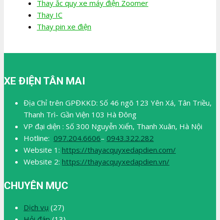
Thay ắc quy xe máy điện Zoomer
Thay IC
Thay pin xe điện
XE ĐIỆN TÂN MAI
Địa Chỉ trên GPĐKKD: Số 46 ngõ 123 Yên Xá, Tân Triều,
Thanh Trì- Gần Viện 103 Hà Đông
VP đại diện : Số 300 Nguyễn Xiển, Thanh Xuân, Hà Nội
Hotline:
097.204.6606
–
0943.322.282
Website 1:
https://thayacquyxedapdien.com/
Website 2:
https://thayacquyxedapdien.vn/
CHUYÊN MỤC
Dịch vụ
(27)
Hỏi đáp
(13)