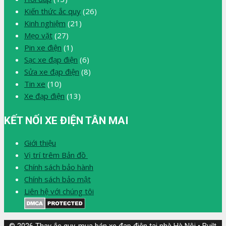
Kiến thức ắc quy
(26)
Kinh nghiệm
(21)
Mẹo vặt
(27)
Pin xe điện
(1)
Sạc xe đạp điện
(6)
Sửa xe đạp điện
(8)
Tin xe
(10)
Xe đạp điện
(13)
KẾT NỐI XE ĐIỆN TÂN MAI
Giới thiệu
Vị trí trêm Bản đồ
Chính sách bảo hành
Chính sách bảo mật
Liên hệ với chúng tôi
© 2026 Thay ắc quy, mua bán xe đạp điện tại nhà Hà Nội
• Built