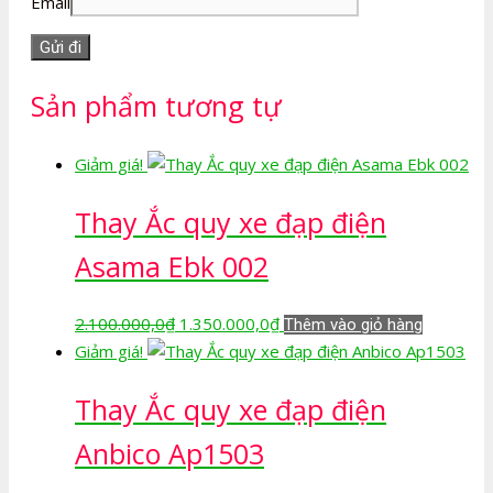
Email
Sản phẩm tương tự
Giảm giá!
Thay Ắc quy xe đạp điện
Asama Ebk 002
Giá
Giá
2.100.000,0
₫
1.350.000,0
₫
Thêm vào giỏ hàng
gốc
hiện
Giảm giá!
là:
tại
Thay Ắc quy xe đạp điện
2.100.000,0₫.
là:
1.350.000,0₫.
Anbico Ap1503