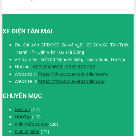
XE ĐIỆN TÂN MAI
Địa Chỉ trên GPĐKKD: Số 46 ngõ 123 Yên Xá, Tân Triều,
Thanh Trì- Gần Viện 103 Hà Đông
VP đại diện : Số 300 Nguyễn Xiển, Thanh Xuân, Hà Nội
Hotline:
097.204.6606
–
0943.322.282
Website 1:
https://thayacquyxedapdien.com/
Website 2:
https://thayacquyxedapdien.vn/
CHUYÊN MỤC
Dịch vụ
(27)
Hỏi đáp
(13)
Kiến thức ắc quy
(26)
Kinh nghiệm
(21)