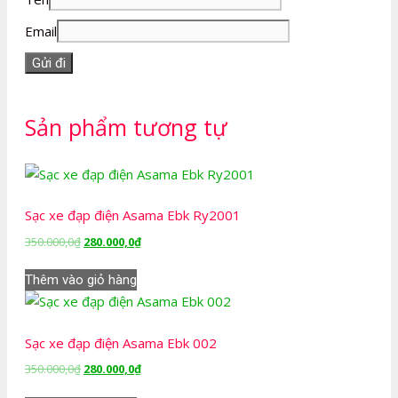
Email
Sản phẩm tương tự
Sạc xe đạp điện Asama Ebk Ry2001
Giá
Giá
350.000,0
₫
280.000,0
₫
gốc
hiện
là:
tại
Thêm vào giỏ hàng
350.000,0₫.
là:
280.000,0₫.
Sạc xe đạp điện Asama Ebk 002
Giá
Giá
350.000,0
₫
280.000,0
₫
gốc
hiện