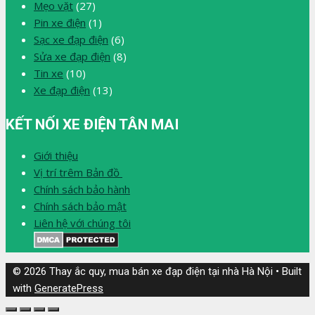
Mẹo vặt
(27)
Pin xe điện
(1)
Sạc xe đạp điện
(6)
Sửa xe đạp điện
(8)
Tin xe
(10)
Xe đạp điện
(13)
KẾT NỐI XE ĐIỆN TÂN MAI
Giới thiệu
Vị trí trêm Bản đồ
Chính sách bảo hành
Chính sách bảo mật
Liên hệ với chúng tôi
© 2026 Thay ắc quy, mua bán xe đạp điện tại nhà Hà Nội
• Built
with
GeneratePress