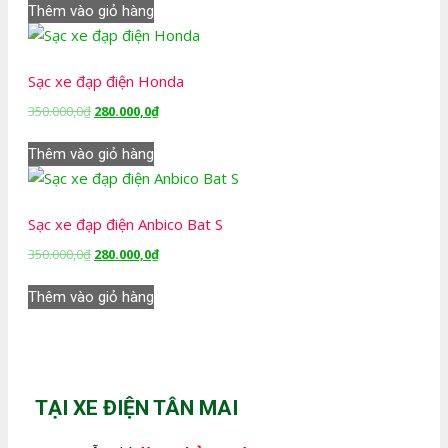
là:
tại
Thêm vào giỏ hàng
350.000,0₫.
là:
280.000,0₫.
Sạc xe đạp điện Honda
Giá
Giá
350.000,0
₫
280.000,0
₫
gốc
hiện
là:
tại
Thêm vào giỏ hàng
350.000,0₫.
là:
280.000,0₫.
Sạc xe đạp điện Anbico Bat S
Giá
Giá
350.000,0
₫
280.000,0
₫
gốc
hiện
là:
tại
Thêm vào giỏ hàng
350.000,0₫.
là:
280.000,0₫.
TẠI XE ĐIỆN TÂN MAI