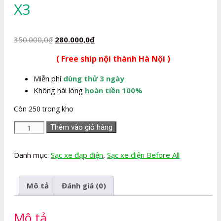
X3
Giá
Giá
350.000,0
₫
280.000,0
₫
gốc
hiện
( Free ship nội thành Hà Nội )
là:
tại
350.000,0₫.
là:
Miễn phí
dùng thử 3 ngày
280.000,0₫.
Không hài lòng
hoàn tiền 100%
Còn 250 trong kho
Sạc
Thêm vào giỏ hàng
xe
đạp
Danh mục:
Sạc xe đạp điện
,
Sạc xe điện Before All
điện
Before
Mô tả
Đánh giá (0)
All
X3
số
Mô tả