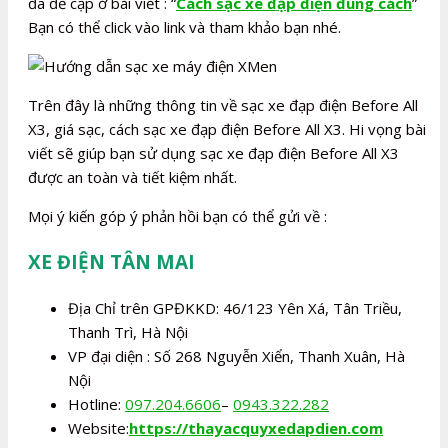
đã đề cập ở bài viết : “
Cách sạc xe đạp điện đúng cách
”
Bạn có thể click vào link và tham khảo bạn nhé.
Trên đây là những thông tin về sạc xe đạp điện Before All
X3, giá sạc, cách sạc xe đạp điện Before All X3. Hi vọng bài
viết sẽ giúp bạn sử dụng sạc xe đạp điện Before All X3
được an toàn và tiết kiệm nhất.
Mọi ý kiến góp ý phản hồi bạn có thể gửi về :
XE ĐIỆN TÂN MAI
Địa Chỉ trên GPĐKKD: 46/123 Yên Xá, Tân Triều,
Thanh Trì, Hà Nội
VP đại diện : Số 268 Nguyễn Xiển, Thanh Xuân, Hà
Nội
Hotline:
097.204.6606
–
0943.322.282
Website:
https://thayacquyxedapdien.com