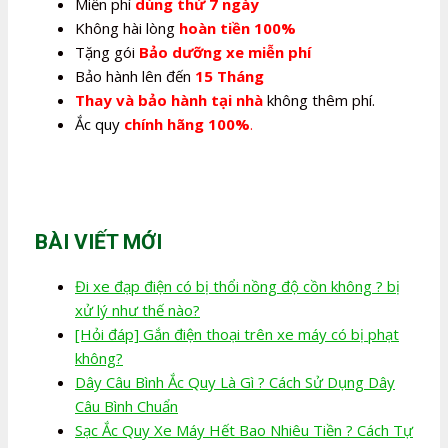
Miễn phí
dùng thử 7 ngày
Không hài lòng
hoàn tiền 100%
Tặng gói
Bảo dưỡng xe miễn phí
Bảo hành lên đến
15 Tháng
Thay và bảo hành tại nhà
không thêm phí.
Ắc quy
chính hãng 100%
.
BÀI VIẾT MỚI
Đi xe đạp điện có bị thổi nồng độ cồn không ? bị
xử lý như thế nào?
[Hỏi đáp] Gắn điện thoại trên xe máy có bị phạt
không?
Dây Câu Bình Ắc Quy Là Gì ? Cách Sử Dụng Dây
Câu Bình Chuẩn
Sạc Ắc Quy Xe Máy Hết Bao Nhiêu Tiền ? Cách Tự