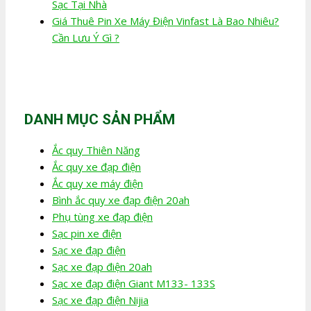
Sạc Tại Nhà
Giá Thuê Pin Xe Máy Điện Vinfast Là Bao Nhiêu?
Cần Lưu Ý Gì ?
DANH MỤC SẢN PHẨM
Ắc quy Thiên Năng
Ắc quy xe đạp điện
Ắc quy xe máy điện
Bình ắc quy xe đạp điện 20ah
Phụ tùng xe đạp điện
Sạc pin xe điện
Sạc xe đạp điện
Sạc xe đạp điện 20ah
Sạc xe đạp điện Giant M133- 133S
Sạc xe đạp điện Nijia