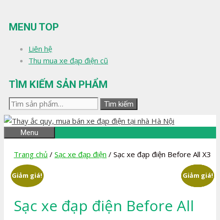
Chuyển
đến
MENU TOP
nội
dung
Liên hệ
Thu mua xe đạp điện cũ
TÌM KIẾM SẢN PHẨM
Tìm
Tìm kiếm
kiếm:
Menu
Trang chủ
/
Sạc xe đạp điện
/ Sạc xe đạp điện Before All X3
Giảm giá!
Giảm giá!
Giảm giá!
Giảm giá!
Giảm giá!
Sạc xe đạp điện Before All