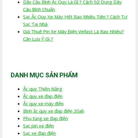
Dây Câu Bình Ắc Quy Là Gì ? Cách Sử Dụng Dây
Câu Bình Chuẩn
Sạc Ắc Quy Xe Máy Hết Bao Nhiêu Tiền ? Cách Tự
Sạc Tại Nhà
Giá Thuê Pin Xe Máy Điện Vinfast Là Bao Nhiêu?
Cần Lưu Ý Gì ?
DANH MỤC SẢN PHẨM
Ắc quy Thiên Năng
Ắc quy xe đạp điện
Ắc quy xe máy điện
Bình ắc quy xe đạp điện 20ah
Phụ tùng xe đạp điện
Sạc pin xe điện
Sạc xe đạp điện