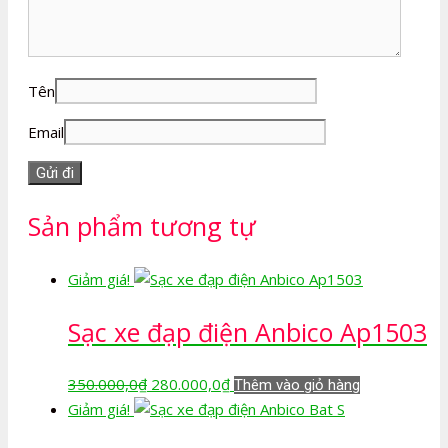
Tên
Email
Sản phẩm tương tự
Giảm giá!
Sạc xe đạp điện Anbico Ap1503
Giá
Giá
350.000,0
₫
280.000,0
₫
Thêm vào giỏ hàng
gốc
hiện
Giảm giá!
là:
tại