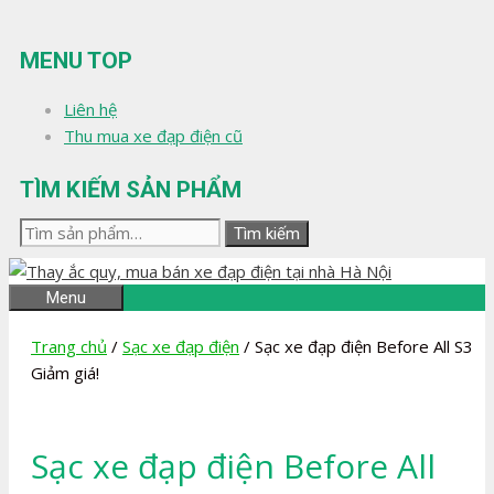
Chuyển
đến
MENU TOP
nội
dung
Liên hệ
Thu mua xe đạp điện cũ
TÌM KIẾM SẢN PHẨM
Tìm
Tìm kiếm
kiếm:
Menu
Trang chủ
/
Sạc xe đạp điện
/ Sạc xe đạp điện Before All S3
Giảm giá!
Sạc xe đạp điện Before All