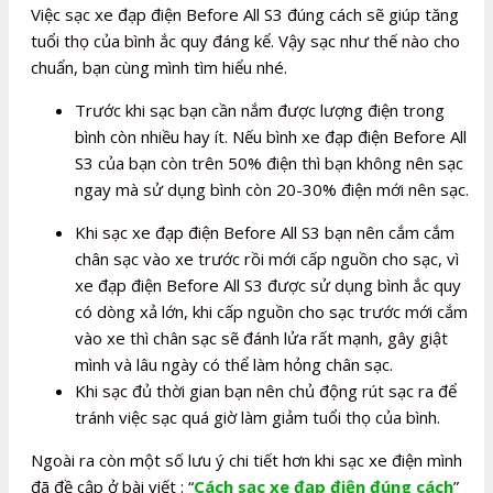
Việc sạc xe đạp điện Before All S3 đúng cách sẽ giúp tăng
tuổi thọ của bình ắc quy đáng kể. Vậy sạc như thế nào cho
chuẩn, bạn cùng mình tìm hiểu nhé.
Trước khi sạc bạn cần nắm được lượng điện trong
bình còn nhiều hay ít. Nếu bình xe đạp điện Before All
S3 của bạn còn trên 50% điện thì bạn không nên sạc
ngay mà sử dụng bình còn 20-30% điện mới nên sạc.
Khi sạc xe đạp điện Before All S3 bạn nên cắm cắm
chân sạc vào xe trước rồi mới cấp nguồn cho sạc, vì
xe đạp điện Before All S3 được sử dụng bình ắc quy
có dòng xả lớn, khi cấp nguồn cho sạc trước mới cắm
vào xe thì chân sạc sẽ đánh lửa rất mạnh, gây giật
mình và lâu ngày có thể làm hỏng chân sạc.
Khi sạc đủ thời gian bạn nên chủ động rút sạc ra để
tránh việc sạc quá giờ làm giảm tuổi thọ của bình.
Ngoài ra còn một số lưu ý chi tiết hơn khi sạc xe điện mình
đã đề cập ở bài viết : “
Cách sạc xe đạp điện đúng cách
”