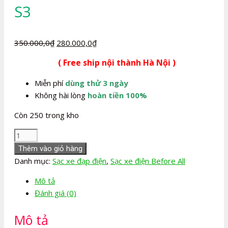
S3
Giá
Giá
350.000,0
₫
280.000,0
₫
gốc
hiện
( Free ship nội thành Hà Nội )
là:
tại
350.000,0₫.
là:
Miễn phí
dùng thử 3 ngày
280.000,0₫.
Không hài lòng
hoàn tiền 100%
Còn 250 trong kho
Sạc
xe
Thêm vào giỏ hàng
đạp
Danh mục:
Sạc xe đạp điện
,
Sạc xe điện Before All
điện
Mô tả
Before
Đánh giá (0)
All
S3
Mô tả
số