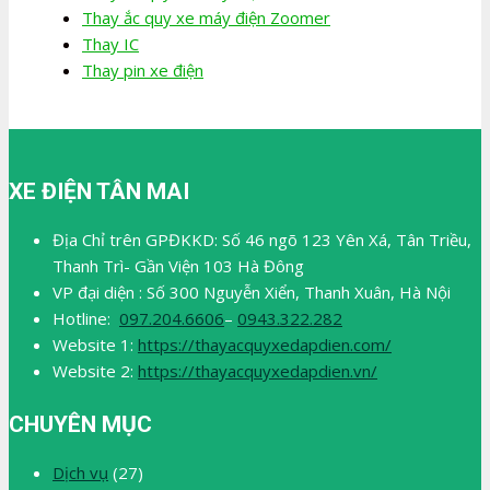
Thay ắc quy xe máy điện Zoomer
Thay IC
Thay pin xe điện
XE ĐIỆN TÂN MAI
Địa Chỉ trên GPĐKKD: Số 46 ngõ 123 Yên Xá, Tân Triều,
Thanh Trì- Gần Viện 103 Hà Đông
VP đại diện : Số 300 Nguyễn Xiển, Thanh Xuân, Hà Nội
Hotline:
097.204.6606
–
0943.322.282
Website 1:
https://thayacquyxedapdien.com/
Website 2:
https://thayacquyxedapdien.vn/
CHUYÊN MỤC
Dịch vụ
(27)