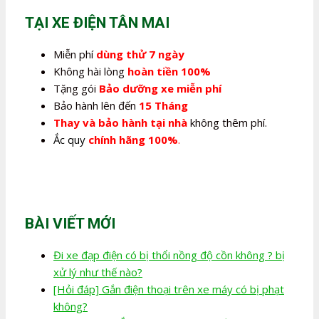
280.000,0₫.
TẠI XE ĐIỆN TÂN MAI
Miễn phí
dùng thử 7 ngày
Không hài lòng
hoàn tiền 100%
Tặng gói
Bảo dưỡng xe miễn phí
Bảo hành lên đến
15 Tháng
Thay và bảo hành tại nhà
không thêm phí.
Ắc quy
chính hãng 100%
.
BÀI VIẾT MỚI
Đi xe đạp điện có bị thổi nồng độ cồn không ? bị
xử lý như thế nào?
[Hỏi đáp] Gắn điện thoại trên xe máy có bị phạt
không?