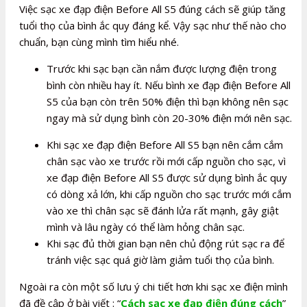
Việc sạc xe đạp điện Before All S5 đúng cách sẽ giúp tăng
tuổi thọ của bình ắc quy đáng kể. Vậy sạc như thế nào cho
chuẩn, bạn cùng mình tìm hiểu nhé.
Trước khi sạc bạn cần nắm được lượng điện trong
bình còn nhiều hay ít. Nếu bình xe đạp điện Before All
S5 của bạn còn trên 50% điện thì bạn không nên sạc
ngay mà sử dụng bình còn 20-30% điện mới nên sạc.
Khi sạc xe đạp điện Before All S5 bạn nên cắm cắm
chân sạc vào xe trước rồi mới cấp nguồn cho sạc, vì
xe đạp điện Before All S5 được sử dụng bình ắc quy
có dòng xả lớn, khi cấp nguồn cho sạc trước mới cắm
vào xe thì chân sạc sẽ đánh lửa rất mạnh, gây giật
mình và lâu ngày có thể làm hỏng chân sạc.
Khi sạc đủ thời gian bạn nên chủ động rút sạc ra để
tránh việc sạc quá giờ làm giảm tuổi thọ của bình.
Ngoài ra còn một số lưu ý chi tiết hơn khi sạc xe điện mình
đã đề cập ở bài viết : “
Cách sạc xe đạp điện đúng cách
”