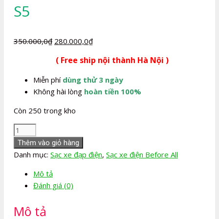
S5
Giá
Giá
350.000,0
₫
280.000,0
₫
gốc
hiện
( Free ship nội thành Hà Nội )
là:
tại
350.000,0₫.
là:
Miễn phí
dùng thử 3 ngày
280.000,0₫.
Không hài lòng
hoàn tiền 100%
Còn 250 trong kho
Sạc
xe
Thêm vào giỏ hàng
đạp
Danh mục:
Sạc xe đạp điện
,
Sạc xe điện Before All
điện
Mô tả
Before
Đánh giá (0)
All
S5
Mô tả
số