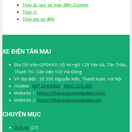
Thay ắc quy xe máy điện Zoomer
Thay IC
Thay pin xe điện
XE ĐIỆN TÂN MAI
Địa Chỉ trên GPĐKKD: Số 46 ngõ 123 Yên Xá, Tân Triều,
Thanh Trì- Gần Viện 103 Hà Đông
VP đại diện : Số 300 Nguyễn Xiển, Thanh Xuân, Hà Nội
Hotline:
097.204.6606
–
0943.322.282
Website 1:
https://thayacquyxedapdien.com/
Website 2:
https://thayacquyxedapdien.vn/
CHUYÊN MỤC
Dịch vụ
(27)