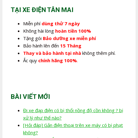
280.000,0₫.
TẠI XE ĐIỆN TÂN MAI
Miễn phí
dùng thử 7 ngày
Không hài lòng
hoàn tiền 100%
Tặng gói
Bảo dưỡng xe miễn phí
Bảo hành lên đến
15 Tháng
Thay và bảo hành tại nhà
không thêm phí.
Ắc quy
chính hãng 100%
.
BÀI VIẾT MỚI
Đi xe đạp điện có bị thổi nồng độ cồn không ? bị
xử lý như thế nào?
[Hỏi đáp] Gắn điện thoại trên xe máy có bị phạt
không?