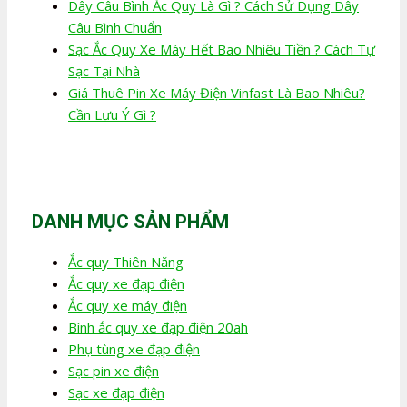
Dây Câu Bình Ắc Quy Là Gì ? Cách Sử Dụng Dây
Câu Bình Chuẩn
Sạc Ắc Quy Xe Máy Hết Bao Nhiêu Tiền ? Cách Tự
Sạc Tại Nhà
Giá Thuê Pin Xe Máy Điện Vinfast Là Bao Nhiêu?
Cần Lưu Ý Gì ?
DANH MỤC SẢN PHẨM
Ắc quy Thiên Năng
Ắc quy xe đạp điện
Ắc quy xe máy điện
Bình ắc quy xe đạp điện 20ah
Phụ tùng xe đạp điện
Sạc pin xe điện
Sạc xe đạp điện