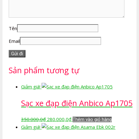
Tên
Email
Sản phẩm tương tự
Giảm giá!
Sạc xe đạp điện Anbico Ap1705
Giá
Giá
350.000,0
₫
280.000,0
₫
Thêm vào giỏ hàng
gốc
hiện
Giảm giá!
là:
tại