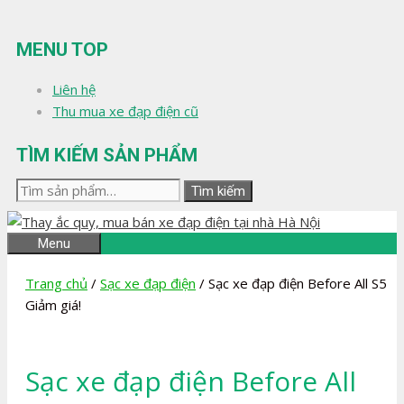
Chuyển
đến
MENU TOP
nội
dung
Liên hệ
Thu mua xe đạp điện cũ
TÌM KIẾM SẢN PHẨM
Tìm
Tìm kiếm
kiếm:
Menu
Trang chủ
/
Sạc xe đạp điện
/ Sạc xe đạp điện Before All S5
Giảm giá!
Sạc xe đạp điện Before All