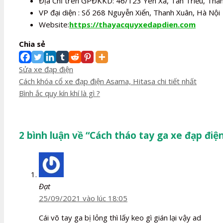
Địa Chỉ trên GPĐKKD: 46/123 Yên Xá, Tân Triều, Than
VP đại diện : Số 268 Nguyễn Xiển, Thanh Xuân, Hà Nội
Website:
https://thayacquyxedapdien.com
Chia sẻ
Danh
Sửa xe đạp điện
mục
Điều
Cách khóa cổ xe đạp điện Asama, Hitasa chi tiết nhất
hướng
Bình ắc quy kín khí là gì ?
bài
viết
2 bình luận về “Cách tháo tay ga xe đạp điện
Đạt
25/09/2021 vào lúc 18:05
Cái võ tay ga bị lỏng thì lấy keo gì gián lại vậy ad