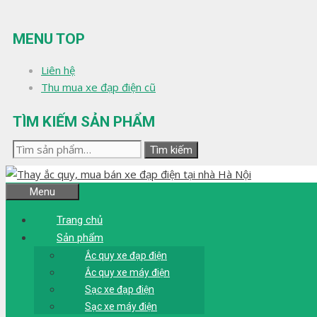
Chuyển
đến
MENU TOP
nội
dung
Liên hệ
Thu mua xe đạp điện cũ
TÌM KIẾM SẢN PHẨM
Tìm
Tìm kiếm
kiếm:
Menu
Trang chủ
Sản phẩm
Ắc quy xe đạp điện
Ắc quy xe máy điện
Sạc xe đạp điện
Sạc xe máy điện