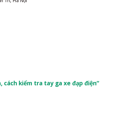
h Trì, Hà Nội
, cách kiểm tra tay ga xe đạp điện”