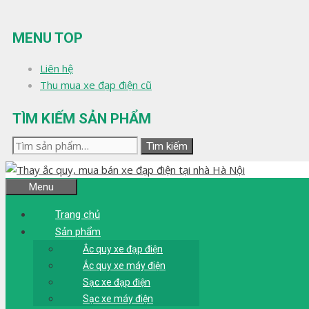
Chuyển
đến
MENU TOP
nội
dung
Liên hệ
Thu mua xe đạp điện cũ
TÌM KIẾM SẢN PHẨM
Tìm
Tìm kiếm
kiếm:
Menu
Trang chủ
Sản phẩm
Ắc quy xe đạp điện
Ắc quy xe máy điện
Sạc xe đạp điện
Sạc xe máy điện