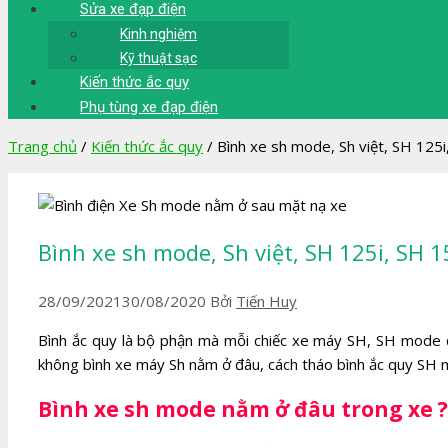
Sửa xe đạp điện
Kinh nghiệm
Kỹ thuật sạc
Kiến thức ắc quy
Phụ tùng xe đạp điện
Trang chủ
/
Kiến thức ắc quy
/
Bình xe sh mode, Sh việt, SH 125
Bình xe sh mode, Sh việt, SH 125i, SH 
28/09/2021
30/08/2020
Bởi
Tiến Huy
Bình ắc quy là bộ phận mà mỗi chiếc xe máy SH, SH mode đ
không bình xe máy Sh nằm ở đâu, cách tháo bình ắc quy SH m
Bình xe sh mode nằm ở đâu trong xe ?