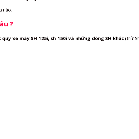
a nào.
âu ?
c quy xe máy SH 125i, sh 150i và những dòng SH khác
(trừ Sh