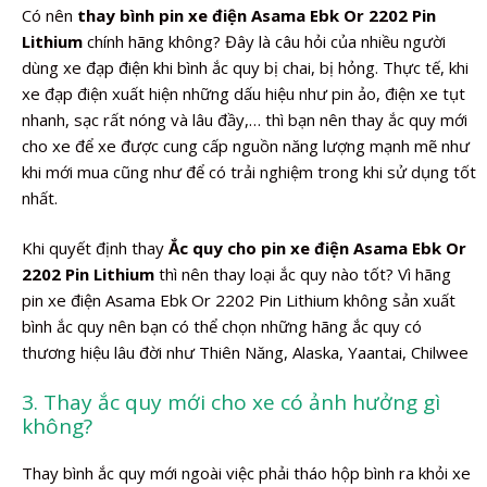
Có nên
thay bình pin xe điện Asama Ebk Or 2202 Pin
Lithium
chính hãng không? Đây là câu hỏi của nhiều người
dùng xe đạp điện khi bình ắc quy bị chai, bị hỏng. Thực tế, khi
xe đạp điện xuất hiện những dấu hiệu như pin ảo, điện xe tụt
nhanh, sạc rất nóng và lâu đầy,… thì bạn nên thay ắc quy mới
cho xe để xe được cung cấp nguồn năng lượng mạnh mẽ như
khi mới mua cũng như để có trải nghiệm trong khi sử dụng tốt
nhất.
Khi quyết định thay
Ắc quy cho pin xe điện Asama Ebk Or
2202 Pin Lithium
thì nên thay loại ắc quy nào tốt? Vì hãng
pin xe điện Asama Ebk Or 2202 Pin Lithium không sản xuất
bình ắc quy nên bạn có thể chọn những hãng ắc quy có
thương hiệu lâu đời như Thiên Năng, Alaska, Yaantai, Chilwee
3. Thay ắc quy mới cho xe có ảnh hưởng gì
không?
Thay bình ắc quy mới ngoài việc phải tháo hộp bình ra khỏi xe