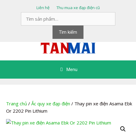
Chuyển
Liên hệ
Thu mua xe đạp điện cũ
đến
Tìm
nội
kiếm:
dung
Tìm kiếm
Menu
Trang chủ
/
Ắc quy xe đạp điện
/ Thay pin xe điện Asama Ebk
Or 2202 Pin Lithium