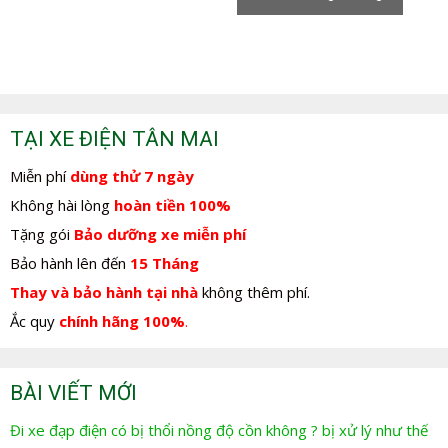
1.350.000,0₫.
1.350.000,
TẠI XE ĐIỆN TÂN MAI
Miễn phí
dùng thử 7 ngày
Không hài lòng
hoàn tiền 100%
Tặng gói
Bảo dưỡng xe miễn phí
Bảo hành lên đến
15 Tháng
Thay và bảo hành tại nhà
không thêm phí.
Ắc quy
chính hãng 100%
.
BÀI VIẾT MỚI
Đi xe đạp điện có bị thổi nồng độ cồn không ? bị xử lý như thế