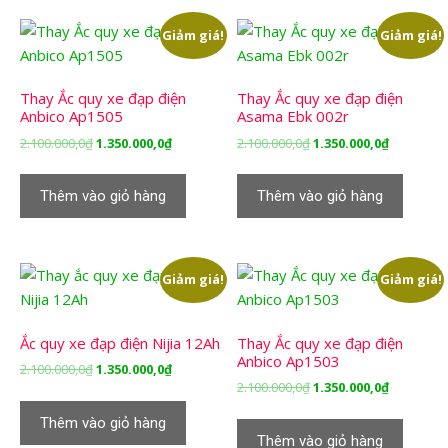
Giảm giá!
Giảm giá!
Thay Ắc quy xe đạp điện
Thay Ắc quy xe đạp điện
Anbico Ap1505
Asama Ebk 002r
Giá
Giá
Giá
Giá
2.100.000,0
₫
1.350.000,0
₫
2.100.000,0
₫
1.350.000,0
₫
gốc
hiện
gốc
hiện
là:
tại
là:
tại
Thêm vào giỏ hàng
Thêm vào giỏ hàng
2.100.000,0₫.
là:
2.100.000,0₫.
là:
1.350.000,0₫.
1.350.000,
Giảm giá!
Giảm giá!
Ắc quy xe đạp điện Nijia 12Ah
Thay Ắc quy xe đạp điện
Anbico Ap1503
Giá
Giá
2.100.000,0
₫
1.350.000,0
₫
Giá
Giá
2.100.000,0
₫
1.350.000,0
₫
gốc
hiện
gốc
hiện
là:
tại
Thêm vào giỏ hàng
là:
tại
2.100.000,0₫.
là:
Thêm vào giỏ hàng
2.100.000,0₫.
là: