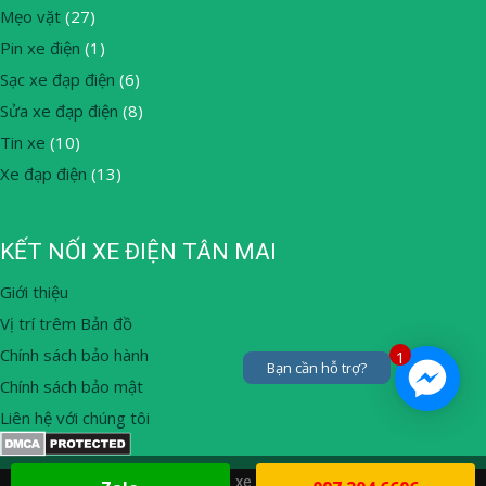
Mẹo vặt
(27)
Pin xe điện
(1)
Sạc xe đạp điện
(6)
Sửa xe đạp điện
(8)
Tin xe
(10)
Xe đạp điện
(13)
KẾT NỐI XE ĐIỆN TÂN MAI
Giới thiệu
Vị trí trêm Bản đồ
Chính sách bảo hành
1
Bạn cần hỗ trợ?
Chính sách bảo mật
Liên hệ với chúng tôi
© 2026 Thay ắc quy, mua bán xe đạp điện tại nhà Hà Nội
• Built