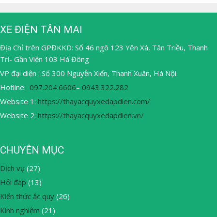
XE ĐIỆN TÂN MAI
Địa Chỉ trên GPĐKKD: Số 46 ngõ 123 Yên Xá, Tân Triều, Thanh
Trì- Gần Viện 103 Hà Đông
VP đại diện : Số 300 Nguyễn Xiển, Thanh Xuân, Hà Nội
Hotline:
097.204.6606
–
0943.322.282
Website 1:
https://thayacquyxedapdien.com/
Website 2:
https://thayacquyxedapdien.vn/
CHUYÊN MỤC
Dịch vụ
(27)
Hỏi đáp
(13)
Kiến thức ắc quy
(26)
Kinh nghiệm
(21)