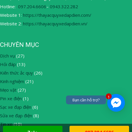
Hotline:
097.204.6606
–
0943.322.282
Website 1:
https://thayacquyxedapdien.com/
Website 2:
https://thayacquyxedapdien.vn/
CHUYÊN MỤC
Dịch vụ
(27)
Hỏi đáp
(13)
Kiến thức ắc quy
(26)
Kinh nghiệm
(21)
Mẹo vặt
(27)
1
Pin xe điện
(1)
Bạn cần hỗ trợ?
Sạc xe đạp điện
(6)
Sửa xe đạp điện
(8)
Tin xe
(10)