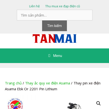
Chuyển
Liên hệ
Thu mua xe đạp điện cũ
đến
Tìm
nội
kiếm:
dung
Tìm kiếm
Menu
Trang chủ
/
Thay ắc quy xe điện Asama
/ Thay pin xe điện
Asama Ebk Or 2201 Pin Lithium