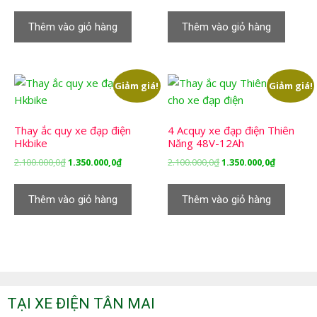
gốc
hiện
gốc
hiện
là:
tại
là:
tại
Thêm vào giỏ hàng
Thêm vào giỏ hàng
2.100.000,0₫.
là:
2.100.000,0₫.
là:
1.350.000,0₫.
1.350.000,
Giảm giá!
Giảm giá!
Thay ắc quy xe đạp điện
4 Acquy xe đạp điện Thiên
Hkbike
Năng 48V-12Ah
Giá
Giá
Giá
Giá
2.100.000,0
₫
1.350.000,0
₫
2.100.000,0
₫
1.350.000,0
₫
gốc
hiện
gốc
hiện
là:
tại
là:
tại
Thêm vào giỏ hàng
Thêm vào giỏ hàng
2.100.000,0₫.
là:
2.100.000,0₫.
là:
1.350.000,0₫.
1.350.000,
TẠI XE ĐIỆN TÂN MAI