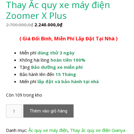
Thay Ắc quy xe máy điện
Zoomer X Plus
Giá
Giá
2.700.000,0
₫
2.240.000,0
₫
gốc
hiện
( Giá Đổi Bình, Miễn Phí Lắp Đặt Tại Nhà )
là:
tại
2.700.000,0₫.
là:
Miễn phí
dùng thử 3 ngày
2.240.000,0₫.
Không hài lòng
hoàn tiền 100%
Tặng
Bảo dưỡng xe miễn phí
Bảo hành lên đến
15 Tháng
Miến phí
lắp đặt và bảo hành tại nhà
Còn 109 trong kho
Thay
Thêm vào giỏ hàng
Ắc
quy
xe
Danh mục:
Ắc quy xe máy điện
,
Thay ắc quy xe điện Gianya