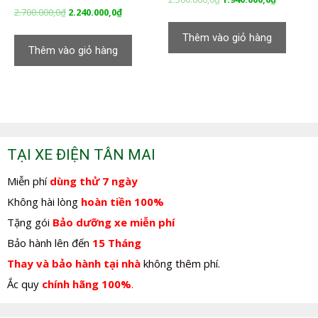
Giá
Giá
2.700.000,0
₫
2.240.000,0
₫
gốc
hiện
gốc
hiện
là:
tại
Thêm vào giỏ hàng
là:
tại
2.500.000,0₫.
là:
Thêm vào giỏ hàng
2.700.000,0₫.
là:
1.940.000,
2.240.000,0₫.
TẠI XE ĐIỆN TÂN MAI
Miễn phí
dùng thử 7 ngày
Không hài lòng
hoàn tiền 100%
Tặng gói
Bảo dưỡng xe miễn phí
Bảo hành lên đến
15 Tháng
Thay và bảo hành tại nhà
không thêm phí.
Ắc quy
chính hãng 100%
.