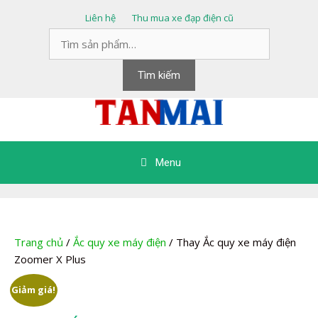
Chuyển
Liên hệ
Thu mua xe đạp điện cũ
đến
Tìm
nội
kiếm:
dung
Tìm kiếm
Menu
Trang chủ
/
Ắc quy xe máy điện
/ Thay Ắc quy xe máy điện
Zoomer X Plus
Giảm giá!