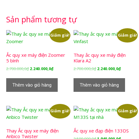
Sản phẩm tương tự
Giảm giá!
Giảm giá!
Ắc quy xe máy điện Zoomer
Thay ắc quy xe máy điện
5 bình
Klara A2
Giá
Giá
Giá
Giá
2.700.000,0
₫
2.240.000,0
₫
2.700.000,0
₫
2.240.000,0
₫
gốc
hiện
gốc
hiện
là:
tại
là:
tại
Thêm vào giỏ hàng
Thêm vào giỏ hàng
2.700.000,0₫.
là:
2.700.000,0₫.
là:
2.240.000,0₫.
2.240.000,
Giảm giá!
Giảm giá!
Thay Ắc quy xe máy điện
Ắc quy xe đạp điện 133DS
Anbico Twister
Giá
Giá
2.500.000,0
₫
1.940.000,0
₫