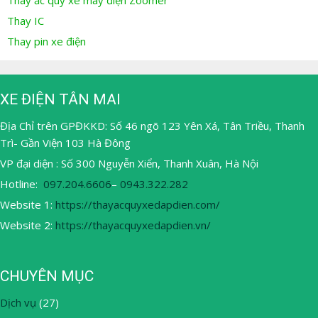
Thay IC
Thay pin xe điện
XE ĐIỆN TÂN MAI
Địa Chỉ trên GPĐKKD: Số 46 ngõ 123 Yên Xá, Tân Triều, Thanh
Trì- Gần Viện 103 Hà Đông
VP đại diện : Số 300 Nguyễn Xiển, Thanh Xuân, Hà Nội
Hotline:
097.204.6606
–
0943.322.282
Website 1:
https://thayacquyxedapdien.com/
Website 2:
https://thayacquyxedapdien.vn/
CHUYÊN MỤC
Dịch vụ
(27)