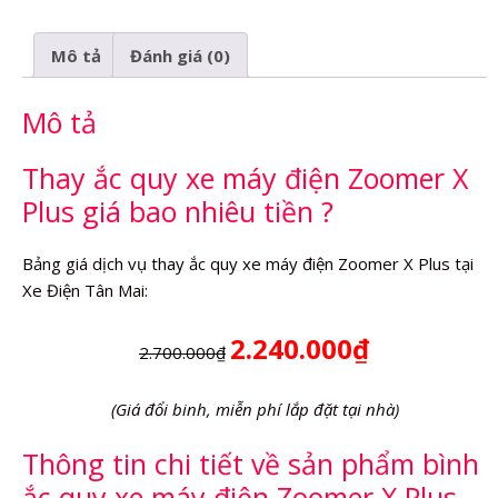
máy
điện
Mô tả
Đánh giá (0)
Zoomer
X
Mô tả
Plus
số
lượng
Thay ắc quy xe máy điện Zoomer X
Plus giá bao nhiêu tiền ?
Bảng giá dịch vụ thay ắc quy xe máy điện Zoomer X Plus tại
Xe Điện Tân Mai:
2.240.000₫
2.700.000₫
(Giá đổi binh, miễn phí lắp đặt tại nhà)
Thông tin chi tiết về sản phẩm bình
ắc quy xe máy điện Zoomer X Plus