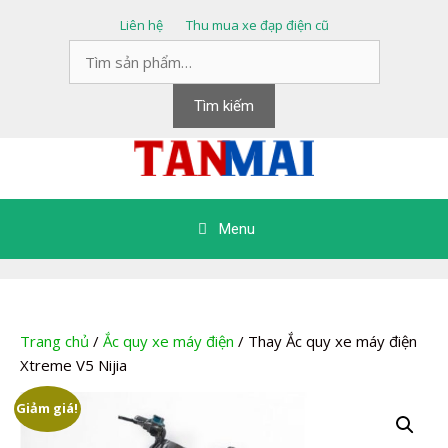
Chuyển
Liên hệ
Thu mua xe đạp điện cũ
đến
Tìm
nội
kiếm:
dung
Tìm kiếm
Menu
Trang chủ
/
Ắc quy xe máy điện
/ Thay Ắc quy xe máy điện
Xtreme V5 Nijia
Giảm giá!