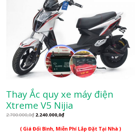
Thay Ắc quy xe máy điện
Xtreme V5 Nijia
Giá
Giá
2.700.000,0
₫
2.240.000,0
₫
gốc
hiện
( Giá Đổi Bình, Miễn Phí Lắp Đặt Tại Nhà )
là:
tại
2.700.000,0₫.
là: