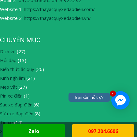
Hotline:
097.204.6606
–
0943.322.282
Website 1:
https://thayacquyxedapdien.com/
Website 2:
https://thayacquyxedapdien.vn/
CHUYÊN MỤC
Dịch vụ
(27)
Hỏi đáp
(13)
Kiến thức ắc quy
(26)
Kinh nghiệm
(21)
Mẹo vặt
(27)
1
Pin xe điện
(1)
Bạn cần hỗ trợ?
Sạc xe đạp điện
(6)
Sửa xe đạp điện
(8)
Tin xe
(10)
Zalo
097.204.6606
Xe đạp điện
(13)