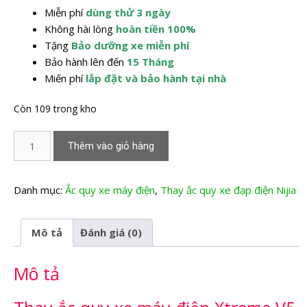
Miễn phí
dùng thử 3 ngày
2.240.000,0₫.
Không hài lòng
hoàn tiền 100%
Tặng
Bảo dưỡng xe miễn phí
Bảo hành lên đến
15 Tháng
Miến phí
lắp đặt và bảo hành tại nhà
Còn 109 trong kho
Thay
Thêm vào giỏ hàng
Ắc
quy
xe
Danh mục:
Ắc quy xe máy điện
,
Thay ắc quy xe đạp điện Nijia
máy
điện
Mô tả
Đánh giá (0)
Xtreme
V5
Mô tả
Nijia
số
lượng