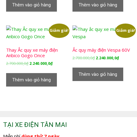
là:
tại
là:
tại
Thêm vào giỏ hàng
Thêm vào giỏ hàng
2.700.000,0₫.
là:
2.700.000,0₫.
là:
2.240.000,0₫.
2.240.000,
Giảm giá!
Giảm giá!
Thay Ắc quy xe máy điện
Ắc quy máy điện Vespa 60V
Anbico Gogo Once
Giá
Giá
2.700.000,0
₫
2.240.000,0
₫
Giá
Giá
2.700.000,0
₫
2.240.000,0
₫
gốc
hiện
gốc
hiện
là:
tại
Thêm vào giỏ hàng
là:
tại
2.700.000,0₫.
là:
Thêm vào giỏ hàng
2.700.000,0₫.
là:
2.240.000,
2.240.000,0₫.
TẠI XE ĐIỆN TÂN MAI
Miễn phí
dùng thử 7 ngày