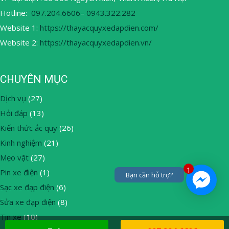
Hotline:
097.204.6606
–
0943.322.282
Website 1:
https://thayacquyxedapdien.com/
Website 2:
https://thayacquyxedapdien.vn/
CHUYÊN MỤC
Dịch vụ
(27)
Hỏi đáp
(13)
Kiến thức ắc quy
(26)
Kinh nghiệm
(21)
Mẹo vặt
(27)
1
Pin xe điện
(1)
Bạn cần hỗ trợ?
Sạc xe đạp điện
(6)
Sửa xe đạp điện
(8)
Tin xe
(10)