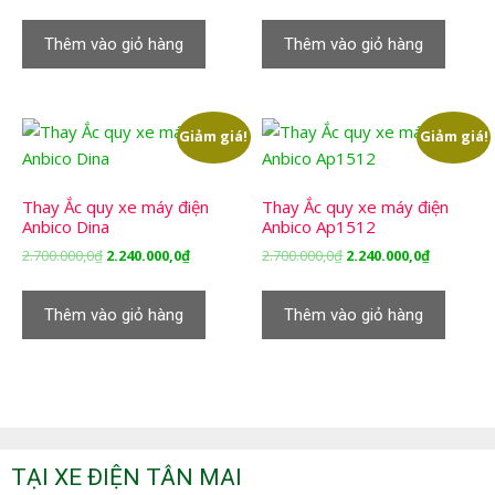
gốc
hiện
gốc
hiện
là:
tại
là:
tại
Thêm vào giỏ hàng
Thêm vào giỏ hàng
2.700.000,0₫.
là:
2.700.000,0₫.
là:
2.240.000,0₫.
2.240.000,
Giảm giá!
Giảm giá!
Thay Ắc quy xe máy điện
Thay Ắc quy xe máy điện
Anbico Dina
Anbico Ap1512
Giá
Giá
Giá
Giá
2.700.000,0
₫
2.240.000,0
₫
2.700.000,0
₫
2.240.000,0
₫
gốc
hiện
gốc
hiện
là:
tại
là:
tại
Thêm vào giỏ hàng
Thêm vào giỏ hàng
2.700.000,0₫.
là:
2.700.000,0₫.
là:
2.240.000,0₫.
2.240.000,
TẠI XE ĐIỆN TÂN MAI