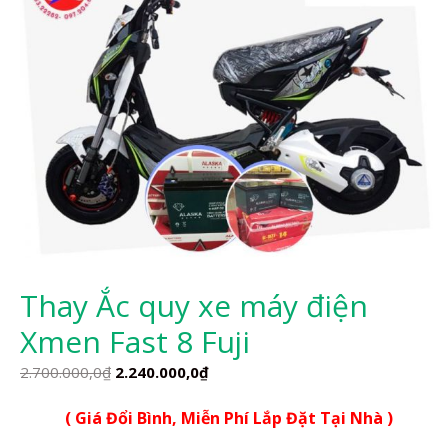
Thay Ắc quy xe máy điện
Xmen Fast 8 Fuji
Giá
Giá
2.700.000,0
₫
2.240.000,0
₫
gốc
hiện
( Giá Đổi Bình, Miễn Phí Lắp Đặt Tại Nhà )
là:
tại
2.700.000,0₫.
là: