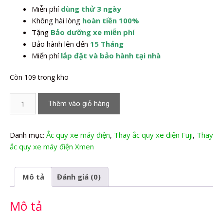
Miễn phí
dùng thử 3 ngày
2.240.000,0₫.
Không hài lòng
hoàn tiền 100%
Tặng
Bảo dưỡng xe miễn phí
Bảo hành lên đến
15 Tháng
Miến phí
lắp đặt và bảo hành tại nhà
Còn 109 trong kho
Thay
Thêm vào giỏ hàng
Ắc
quy
xe
Danh mục:
Ắc quy xe máy điện
,
Thay ắc quy xe điện Fuji
,
Thay
máy
ắc quy xe máy điện Xmen
điện
Xmen
Mô tả
Đánh giá (0)
Fast
8
Mô tả
Fuji
số