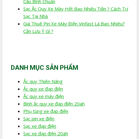
Câu Bình Chuẩn
Sạc Ắc Quy Xe Máy Hết Bao Nhiêu Tiền ? Cách Tự
Sạc Tại Nhà
Giá Thuê Pin Xe Máy Điện Vinfast Là Bao Nhiêu?
Cần Lưu Ý Gì ?
DANH MỤC SẢN PHẨM
Ắc quy Thiên Năng
Ắc quy xe đạp điện
Ắc quy xe máy điện
Bình ắc quy xe đạp điện 20ah
Phụ tùng xe đạp điện
Sạc pin xe điện
Sạc xe đạp điện
Sạc xe đạp điện 20ah