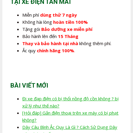
TẠI XE ĐIỆN TÂN MAI
Miễn phí
dùng thử 7 ngày
Không hài lòng
hoàn tiền 100%
Tặng gói
Bảo dưỡng xe miễn phí
Bảo hành lên đến
15 Tháng
Thay và bảo hành tại nhà
không thêm phí.
Ắc quy
chính hãng 100%
.
BÀI VIẾT MỚI
Đi xe đạp điện có bị thổi nồng độ cồn không ? bị
xử lý như thế nào?
[Hỏi đáp] Gắn điện thoại trên xe máy có bị phạt
không?
Dây Câu Bình Ắc Quy Là Gì ? Cách Sử Dụng Dây