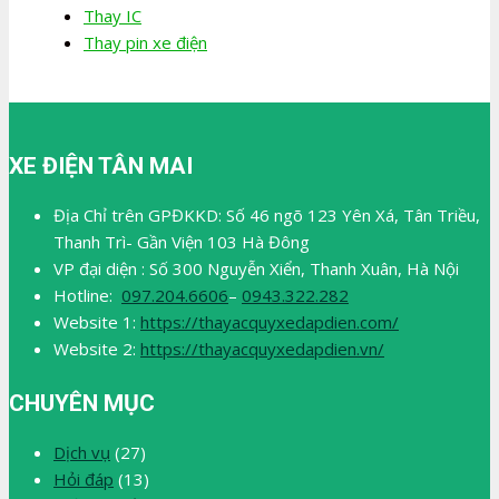
Thay IC
Thay pin xe điện
XE ĐIỆN TÂN MAI
Địa Chỉ trên GPĐKKD: Số 46 ngõ 123 Yên Xá, Tân Triều,
Thanh Trì- Gần Viện 103 Hà Đông
VP đại diện : Số 300 Nguyễn Xiển, Thanh Xuân, Hà Nội
Hotline:
097.204.6606
–
0943.322.282
Website 1:
https://thayacquyxedapdien.com/
Website 2:
https://thayacquyxedapdien.vn/
CHUYÊN MỤC
Dịch vụ
(27)
Hỏi đáp
(13)