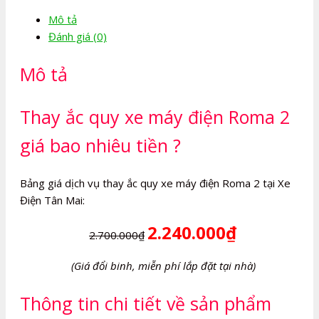
máy
Mô tả
điện
Đánh giá (0)
Roma
2
Mô tả
số
lượng
Thay ắc quy xe máy điện Roma 2
giá bao nhiêu tiền ?
Bảng giá dịch vụ thay ắc quy xe máy điện Roma 2 tại Xe
Điện Tân Mai:
2.240.000₫
2.700.000₫
(Giá đổi binh, miễn phí lắp đặt tại nhà)
Thông tin chi tiết về sản phẩm