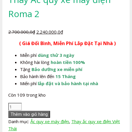
Roma 2
Giá
Giá
2.700.000,0
₫
2.240.000,0
₫
gốc
hiện
( Giá Đổi Bình, Miễn Phí Lắp Đặt Tại Nhà )
là:
tại
2.700.000,0₫.
là:
Miễn phí
dùng thử 3 ngày
2.240.000,0₫.
Không hài lòng
hoàn tiền 100%
Tặng
Bảo dưỡng xe miễn phí
Bảo hành lên đến
15 Tháng
Miến phí
lắp đặt và bảo hành tại nhà
Còn 109 trong kho
Thay
Ắc
Thêm vào giỏ hàng
quy
Danh mục:
Ắc quy xe máy điện
,
Thay ắc quy xe điện Việt
xe
Thái