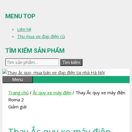
Chuyển
đến
MENU TOP
nội
dung
Liên hệ
Thu mua xe đạp điện cũ
TÌM KIẾM SẢN PHẨM
Tìm
Tìm kiếm
kiếm:
Menu
Trang chủ
/
Ắc quy xe máy điện
/ Thay Ắc quy xe máy điện
Roma 2
Giảm giá!
Thay Ắc quy xe máy điện