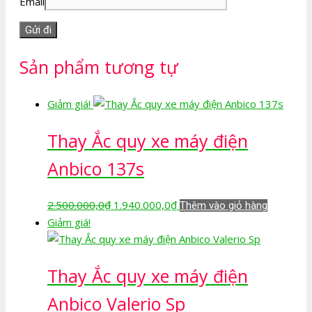
Email
Sản phẩm tương tự
Giảm giá!
Thay Ắc quy xe máy điện
Anbico 137s
Giá
Giá
2.500.000,0
₫
1.940.000,0
₫
Thêm vào giỏ hàng
gốc
hiện
Giảm giá!
là:
tại
2.500.000,0₫.
là:
Thay Ắc quy xe máy điện
1.940.000,0₫.
Anbico Valerio Sp