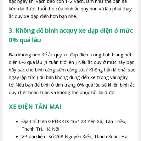
sạc ngay khi vạch báo còn 1-2 vạch, làm như thế bạn sẽ
kéo dài được tuổi thọ của bình ắc quy hơn và lâu phải thay
ắc quy xe đạp điện hơn bạn nhé.
3. Không để bình acquy xe đạp điện ở mức
0% quá lâu
Bạn không nên để ắc quy xe đạp điện trong tình trạng hết
điện 0% quá lâu (1 tuần trở lên ) Nếu ắc quy ở mức này bạn
hãy sạc cho bình càng sớm càng tốt ( Không hẳn là phải sạc
ngay lập tức ) dù bạn không dùng đến xe trong vài ngày
tới.Nếu bạn để bình ở tình trạng 0% quá lâu sẽ khiến bình ắc
quy chết hoàn toàn và không thể phục hồi lại được.
XE ĐIỆN TÂN MAI
Địa Chỉ trên GPĐKKD: 46/123 Yên Xá, Tân Triều,
Thanh Trì, Hà Nội
VP đại diện : Số 268 Nguyễn Xiển, Thanh Xuân, Hà