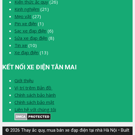
Kiến thức ắc quy
(26)
Kinh nghiệm
(21)
Mẹo vặt
(27)
Pin xe điện
(1)
Sạc xe đạp điện
(6)
Sửa xe đạp điện
(8)
Tin xe
(10)
Xe đạp điện
(13)
KẾT NỐI XE ĐIỆN TÂN MAI
Giới thiệu
Vị trí trêm Bản đồ
Chính sách bảo hành
Chính sách bảo mật
Liên hệ với chúng tôi
© 2026 Thay ắc quy, mua bán xe đạp điện tại nhà Hà Nội
• Built