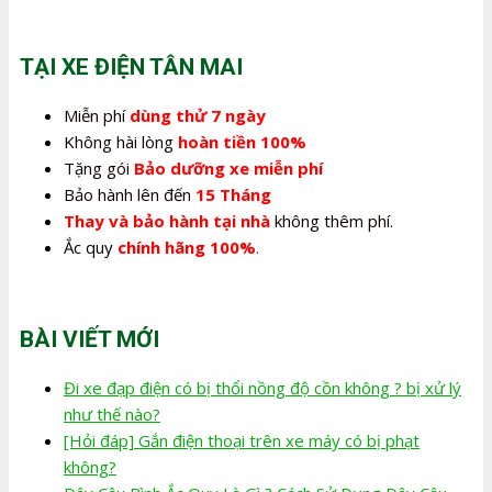
là:
tại
2.700.000,0₫.
là:
TẠI XE ĐIỆN TÂN MAI
2.240.000,0₫.
Miễn phí
dùng thử 7 ngày
Không hài lòng
hoàn tiền 100%
Tặng gói
Bảo dưỡng xe miễn phí
Bảo hành lên đến
15 Tháng
Thay và bảo hành tại nhà
không thêm phí.
Ắc quy
chính hãng 100%
.
BÀI VIẾT MỚI
Đi xe đạp điện có bị thổi nồng độ cồn không ? bị xử lý
như thế nào?
[Hỏi đáp] Gắn điện thoại trên xe máy có bị phạt
không?