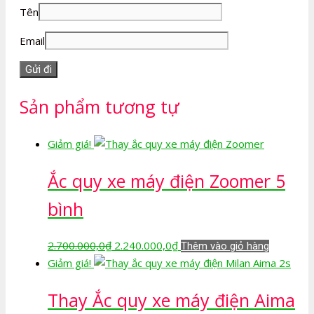
Tên
Email
Sản phẩm tương tự
Giảm giá!
Ắc quy xe máy điện Zoomer 5
bình
Giá
Giá
2.700.000,0
₫
2.240.000,0
₫
Thêm vào giỏ hàng
gốc
hiện
Giảm giá!
là:
tại
Thay Ắc quy xe máy điện Aima
2.700.000,0₫.
là:
2.240.000,0₫.