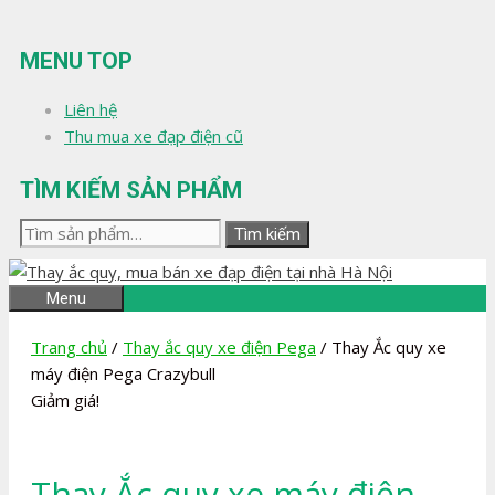
Chuyển
đến
MENU TOP
nội
dung
Liên hệ
Thu mua xe đạp điện cũ
TÌM KIẾM SẢN PHẨM
Tìm
Tìm kiếm
kiếm:
Menu
Trang chủ
/
Thay ắc quy xe điện Pega
/ Thay Ắc quy xe
máy điện Pega Crazybull
Giảm giá!
Thay Ắc quy xe máy điện