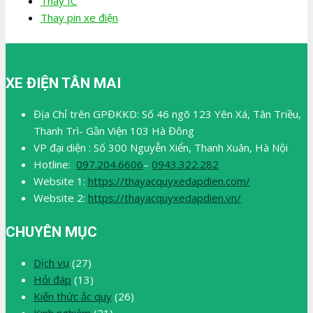
Thay IC
Thay pin xe điện
XE ĐIỆN TÂN MAI
Địa Chỉ trên GPĐKKD: Số 46 ngõ 123 Yên Xá, Tân Triều,
Thanh Trì- Gần Viện 103 Hà Đông
VP đại diện : Số 300 Nguyễn Xiển, Thanh Xuân, Hà Nội
Hotline:
097.204.6606
–
0943.322.282
Website 1:
https://thayacquyxedapdien.com/
Website 2:
https://thayacquyxedapdien.vn/
CHUYÊN MỤC
Dịch vụ
(27)
Hỏi đáp
(13)
Kiến thức ắc quy
(26)
Kinh nghiệm
(21)