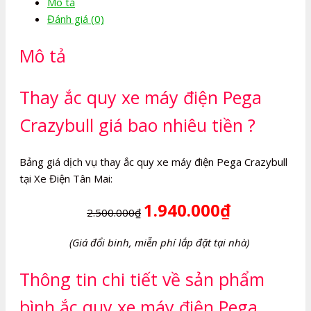
Mô tả
máy
Đánh giá (0)
điện
Pega
Mô tả
Crazybull
số
lượng
Thay ắc quy xe máy điện Pega
Crazybull giá bao nhiêu tiền ?
Bảng giá dịch vụ thay ắc quy xe máy điện Pega Crazybull
tại Xe Điện Tân Mai:
1.940.000₫
2.500.000₫
(Giá đổi binh, miễn phí lắp đặt tại nhà)
Thông tin chi tiết về sản phẩm
bình ắc quy xe máy điện Pega