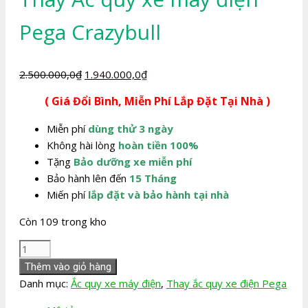
Pega Crazybull
Giá
Giá
2.500.000,0
₫
1.940.000,0
₫
gốc
hiện
( Giá Đổi Bình, Miễn Phí Lắp Đặt Tại Nhà )
là:
tại
2.500.000,0₫.
là:
Miễn phí
dùng thử 3 ngày
1.940.000,0₫.
Không hài lòng
hoàn tiền 100%
Tặng
Bảo dưỡng xe miễn phí
Bảo hành lên đến
15 Tháng
Miến phí
lắp đặt và bảo hành tại nhà
Còn 109 trong kho
Thay
Ắc
Thêm vào giỏ hàng
quy
Danh mục:
Ắc quy xe máy điện
,
Thay ắc quy xe điện Pega
xe