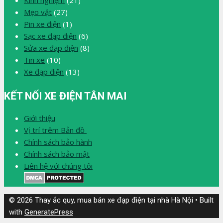
Mẹo vặt
(27)
Pin xe điện
(1)
Sạc xe đạp điện
(6)
Sửa xe đạp điện
(8)
Tin xe
(10)
Xe đạp điện
(13)
KẾT NỐI XE ĐIỆN TÂN MAI
Giới thiệu
Vị trí trêm Bản đồ
Chính sách bảo hành
Chính sách bảo mật
Liên hệ với chúng tôi
© 2026 Thay ắc quy, mua bán xe đạp điện tại nhà Hà Nội
• Built
with
GeneratePress