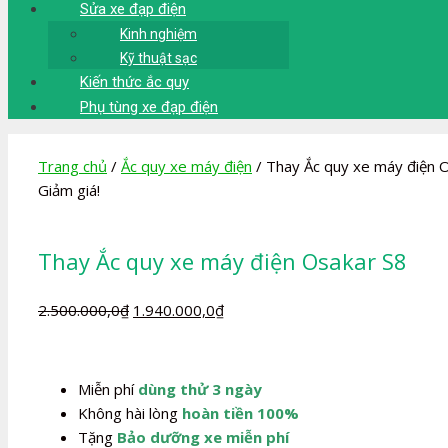
Sửa xe đạp điện
Kinh nghiệm
Kỹ thuật sạc
Kiến thức ắc quy
Phụ tùng xe đạp điện
Trang chủ
/
Ắc quy xe máy điện
/ Thay Ắc quy xe máy điện 
Giảm giá!
Thay Ắc quy xe máy điện Osakar S8
Giá
Giá
2.500.000,0
₫
1.940.000,0
₫
gốc
hiện
là:
tại
2.500.000,0₫.
là:
Miễn phí
dùng thử 3 ngày
1.940.000,0₫.
Không hài lòng
hoàn tiền 100%
Tặng
Bảo dưỡng xe miễn phí