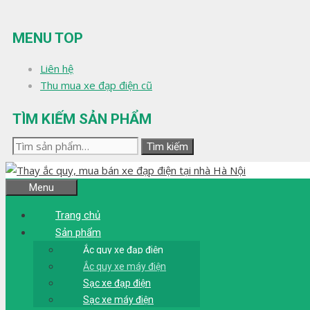
Chuyển
đến
MENU TOP
nội
dung
Liên hệ
Thu mua xe đạp điện cũ
TÌM KIẾM SẢN PHẨM
Tìm
Tìm kiếm
kiếm:
Menu
Trang chủ
Sản phẩm
Ắc quy xe đạp điện
Ắc quy xe máy điện
Sạc xe đạp điện
Sạc xe máy điện