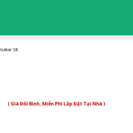
Osakar S8
( Giá Đổi Bình, Miễn Phí Lắp Đặt Tại Nhà )