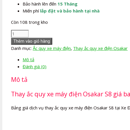
Bảo hành lên đến
15 Tháng
Miến phí
lắp đặt và bảo hành tại nhà
Còn 108 trong kho
Thay
Ắc
Thêm vào giỏ hàng
quy
Danh mục:
Ắc quy xe máy điện
,
Thay ắc quy xe điện Osakar
xe
Mô tả
máy
Đánh giá (0)
điện
Osakar
Mô tả
S8
số
Thay ắc quy xe máy điện Osakar S8 giá ba
lượng
Bảng giá dịch vụ thay ắc quy xe máy điện Osakar S8 tại Xe Đ