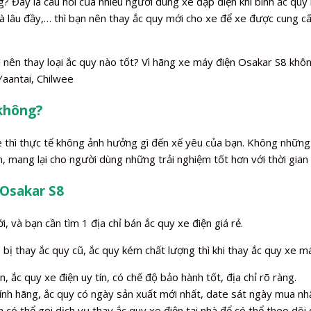
 Đây là câu hỏi của nhiều người dùng xe đạp điện khi bình ắc quy b
 và lâu đầy,… thì bạn nên thay ắc quy mới cho xe để xe được cung
ì nên thay loại ắc quy nào tốt? Vì hãng xe máy điện Osakar S8 khô
Yaantai, Chilwee
 không?
xe thì thực tế không ảnh hưởng gì đến xế yêu của bạn. Không những
, mang lại cho người dùng những trải nghiệm tốt hơn với thời gian
 Osakar S8
, và bạn cần tìm 1 địa chỉ bán ắc quy xe điện giá rẻ.
ị thay ắc quy cũ, ắc quy kém chất lượng thì khi thay ắc quy xe má
, ắc quy xe điện uy tín, có chế độ bảo hành tốt, địa chỉ rõ ràng.
ính hãng, ắc quy có ngày sản xuất mới nhất, date sát ngày mua nhấ
 có thể gọi dịch vụ thay ắc quy xe điện tại nhà để có thể theo dõi q