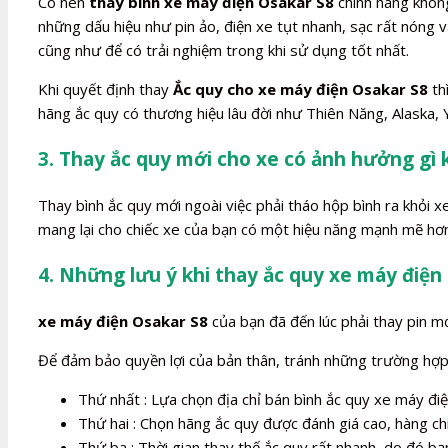
Có nên
thay bình xe máy điện Osakar S8
chính hãng không?
những dấu hiệu như pin ảo, điện xe tụt nhanh, sạc rất nóng
cũng như để có trải nghiệm trong khi sử dụng tốt nhất.
Khi quyết định thay
Ắc quy cho xe máy điện Osakar S8
th
hãng ắc quy có thương hiệu lâu đời như Thiên Năng, Alaska, 
3. Thay ắc quy mới cho xe có ảnh hưởng gì
Thay bình ắc quy mới ngoài việc phải tháo hộp bình ra khỏi 
mang lại cho chiếc xe của bạn có một hiệu năng mạnh mẽ hơn
4. Những lưu ý khi thay ắc quy xe máy điện
xe máy điện Osakar S8
của bạn đã đến lúc phải thay pin mới
Để đảm bảo quyền lợi của bản thân, tránh những trường hợp b
Thứ nhất : Lựa chọn địa chỉ bán bình ắc quy xe máy điện
Thứ hai : Chọn hãng ắc quy được đánh giá cao, hàng ch
Thứ ba : Thời gian thay thế ắc quy rất nhanh, do đó bạn