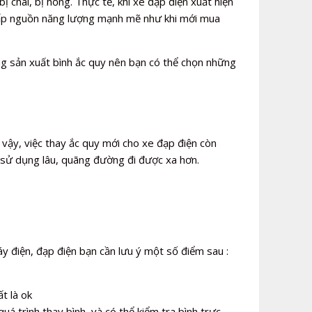
ị chai, bị hỏng. Thực tế, khi xe đạp điện xuất hiện
 cấp nguồn năng lượng mạnh mẽ như khi mới mua
ng sản xuất bình ắc quy nên bạn có thể chọn những
 vậy, việc thay ắc quy mới cho xe đạp điện còn
 sử dụng lâu, quãng đường đi được xa hơn.
y điện, đạp điện bạn cần lưu ý một số điểm sau :
t là ok
uá trình thay bình, và có thể kiểm tra bình trực