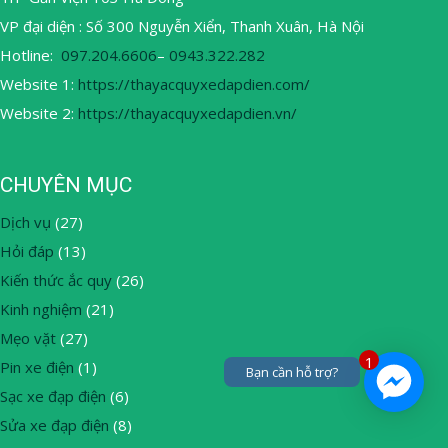
VP đại diện : Số 300 Nguyễn Xiển, Thanh Xuân, Hà Nội
Hotline:
097.204.6606
–
0943.322.282
Website 1:
https://thayacquyxedapdien.com/
Website 2:
https://thayacquyxedapdien.vn/
CHUYÊN MỤC
Dịch vụ
(27)
Hỏi đáp
(13)
Kiến thức ắc quy
(26)
Kinh nghiệm
(21)
Mẹo vặt
(27)
1
Pin xe điện
(1)
Bạn cần hỗ trợ?
Sạc xe đạp điện
(6)
Sửa xe đạp điện
(8)