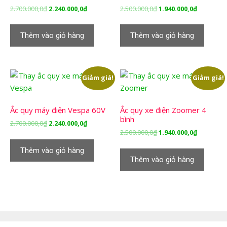
Giá
Giá
Giá
Giá
2.700.000,0
₫
2.240.000,0
₫
2.500.000,0
₫
1.940.000,0
₫
gốc
hiện
gốc
hiện
là:
tại
là:
tại
Thêm vào giỏ hàng
Thêm vào giỏ hàng
2.700.000,0₫.
là:
2.500.000,0₫.
là:
2.240.000,0₫.
1.940.000,
Giảm giá!
Giảm giá!
Ắc quy máy điện Vespa 60V
Ắc quy xe điện Zoomer 4
bình
Giá
Giá
2.700.000,0
₫
2.240.000,0
₫
Giá
Giá
2.500.000,0
₫
1.940.000,0
₫
gốc
hiện
gốc
hiện
là:
tại
Thêm vào giỏ hàng
là:
tại
2.700.000,0₫.
là:
Thêm vào giỏ hàng
2.500.000,0₫.
là:
2.240.000,0₫.
1.940.000,