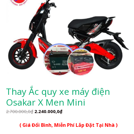
Thay Ắc quy xe máy điện
Osakar X Men Mini
Giá
Giá
2.700.000,0
₫
2.240.000,0
₫
gốc
hiện
( Giá Đổi Bình, Miễn Phí Lắp Đặt Tại Nhà )
là:
tại
2.700.000,0₫.
là: