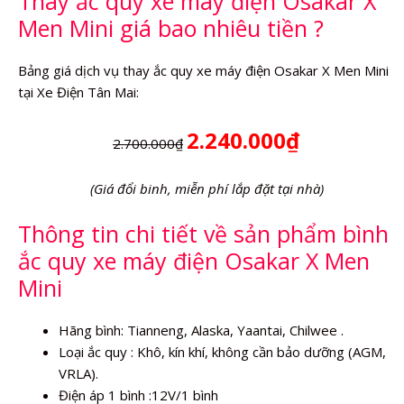
Thay ắc quy xe máy điện Osakar X
lượng
Men Mini giá bao nhiêu tiền ?
Bảng giá dịch vụ thay ắc quy xe máy điện Osakar X Men Mini
tại Xe Điện Tân Mai:
2.240.000₫
2.700.000₫
(Giá đổi binh, miễn phí lắp đặt tại nhà)
Thông tin chi tiết về sản phẩm bình
ắc quy xe máy điện Osakar X Men
Mini
Hãng bình: Tianneng, Alaska, Yaantai, Chilwee .
Loại ắc quy : Khô, kín khí, không cần bảo dưỡng (AGM,
VRLA).
Điện áp 1 bình :12V/1 bình