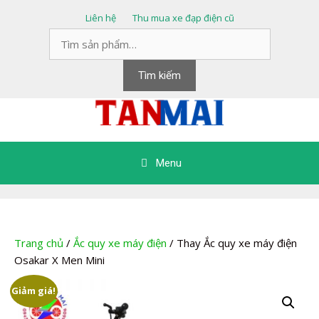
Chuyển
Liên hệ
Thu mua xe đạp điện cũ
đến
Tìm
nội
kiếm:
dung
Tìm kiếm
Menu
Trang chủ
/
Ắc quy xe máy điện
/ Thay Ắc quy xe máy điện
Osakar X Men Mini
Giảm giá!