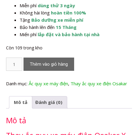
Miễn phí
dùng thử 3 ngày
2.240.000,0₫.
Không hài lòng
hoàn tiền 100%
Tặng
Bảo dưỡng xe miễn phí
Bảo hành lên đến
15 Tháng
Miến phí
lắp đặt và bảo hành tại nhà
Còn 109 trong kho
Thay
Thêm vào giỏ hàng
Ắc
quy
xe
Danh mục:
Ắc quy xe máy điện
,
Thay ắc quy xe điện Osakar
máy
điện
Mô tả
Đánh giá (0)
Osakar
X
Mô tả
Men
Mini
số