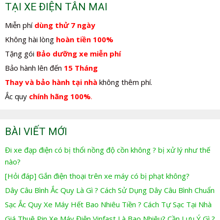
TẠI XE ĐIỆN TÂN MAI
Miễn phí
dùng thử 7 ngày
Không hài lòng
hoàn tiền 100%
Tặng gói
Bảo dưỡng xe miễn phí
Bảo hành lên đến
15 Tháng
Thay và bảo hành tại nhà
không thêm phí.
Ắc quy
chính hãng 100%
.
BÀI VIẾT MỚI
Đi xe đạp điện có bị thổi nồng độ cồn không ? bị xử lý như thế
nào?
[Hỏi đáp] Gắn điện thoại trên xe máy có bị phạt không?
Dây Câu Bình Ắc Quy Là Gì ? Cách Sử Dụng Dây Câu Bình Chuẩn
Sạc Ắc Quy Xe Máy Hết Bao Nhiêu Tiền ? Cách Tự Sạc Tại Nhà
Giá Thuê Pin Xe Máy Điện Vinfast Là Bao Nhiêu? Cần Lưu Ý Gì ?