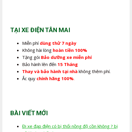
gốc
hiện
là:
tại
2.700.000,0₫.
là:
2.240.000,0₫.
TẠI XE ĐIỆN TÂN MAI
Miễn phí
dùng thử 7 ngày
Không hài lòng
hoàn tiền 100%
Tặng gói
Bảo dưỡng xe miễn phí
Bảo hành lên đến
15 Tháng
Thay và bảo hành tại nhà
không thêm phí.
Ắc quy
chính hãng 100%
.
BÀI VIẾT MỚI
Đi xe đạp điện có bị thổi nồng độ cồn không ? bị