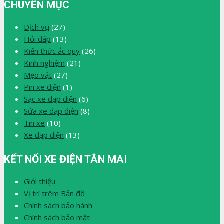
CHUYÊN MỤC
Dịch vụ
(27)
Hỏi đáp
(13)
Kiến thức ắc quy
(26)
Kinh nghiệm
(21)
Mẹo vặt
(27)
Pin xe điện
(1)
Sạc xe đạp điện
(6)
Sửa xe đạp điện
(8)
Tin xe
(10)
Xe đạp điện
(13)
KẾT NỐI XE ĐIỆN TÂN MAI
Giới thiệu
Vị trí trêm Bản đồ
Chính sách bảo hành
Chính sách bảo mật