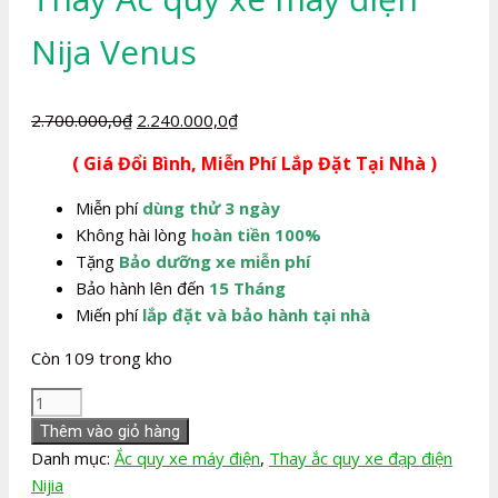
Nija Venus
Giá
Giá
2.700.000,0
₫
2.240.000,0
₫
gốc
hiện
( Giá Đổi Bình, Miễn Phí Lắp Đặt Tại Nhà )
là:
tại
2.700.000,0₫.
là:
Miễn phí
dùng thử 3 ngày
2.240.000,0₫.
Không hài lòng
hoàn tiền 100%
Tặng
Bảo dưỡng xe miễn phí
Bảo hành lên đến
15 Tháng
Miến phí
lắp đặt và bảo hành tại nhà
Còn 109 trong kho
Thay
Ắc
Thêm vào giỏ hàng
quy
Danh mục:
Ắc quy xe máy điện
,
Thay ắc quy xe đạp điện
xe
Nijia