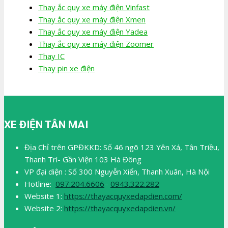
Thay ắc quy xe máy điện Vinfast
Thay ắc quy xe máy điện Xmen
Thay ắc quy xe máy điện Yadea
Thay ắc quy xe máy điện Zoomer
Thay IC
Thay pin xe điện
XE ĐIỆN TÂN MAI
Địa Chỉ trên GPĐKKD: Số 46 ngõ 123 Yên Xá, Tân Triều,
Thanh Trì- Gần Viện 103 Hà Đông
VP đại diện : Số 300 Nguyễn Xiển, Thanh Xuân, Hà Nội
Hotline:
097.204.6606
–
0943.322.282
Website 1:
https://thayacquyxedapdien.com/
Website 2:
https://thayacquyxedapdien.vn/