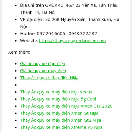
Địa Chỉ trên GPĐKKD: 46/123 Yên Xá, Tân Triều,
Thanh Trì, Hà Nội
VP đại diện : Số 268 Nguyễn Xiển, Thanh Xuân, Hà
Nội
Hotline: 097.204.6606– 0943.322.282
Website:
https://thayacquyxedapdien.com
Xem thêm:
Giá ắc quy xe đạp điện
Giá ắc quy xe máy điện
Thay ắc quy xe đạp điện Nijia
Thay Ắc quy xe máy điện Nija Venus
Thay Ắc quy xe máy điện Nijia 5g Cool
Thay Ắc quy xe máy điện Nijia Xmen Gts 2020
Thay Ắc quy xe máy điện Xmen Gt Nijia
Thay Ắc quy xe máy điện Xmen Gt2 Nijia
Thay Ắc quy xe máy điện Xtreme V5 Nijia