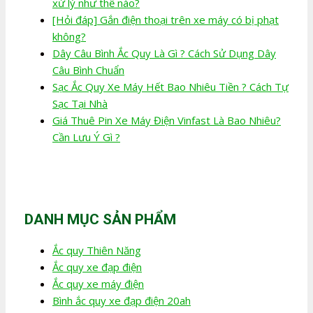
xử lý như thế nào?
[Hỏi đáp] Gắn điện thoại trên xe máy có bị phạt
không?
Dây Câu Bình Ắc Quy Là Gì ? Cách Sử Dụng Dây
Câu Bình Chuẩn
Sạc Ắc Quy Xe Máy Hết Bao Nhiêu Tiền ? Cách Tự
Sạc Tại Nhà
Giá Thuê Pin Xe Máy Điện Vinfast Là Bao Nhiêu?
Cần Lưu Ý Gì ?
DANH MỤC SẢN PHẨM
Ắc quy Thiên Năng
Ắc quy xe đạp điện
Ắc quy xe máy điện
Bình ắc quy xe đạp điện 20ah