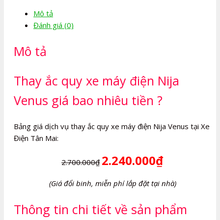
máy
Mô tả
điện
Đánh giá (0)
Nija
Venus
Mô tả
số
lượng
Thay ắc quy xe máy điện Nija
Venus giá bao nhiêu tiền ?
Bảng giá dịch vụ thay ắc quy xe máy điện Nija Venus tại Xe
Điện Tân Mai:
2.240.000₫
2.700.000₫
(Giá đổi binh, miễn phí lắp đặt tại nhà)
Thông tin chi tiết về sản phẩm