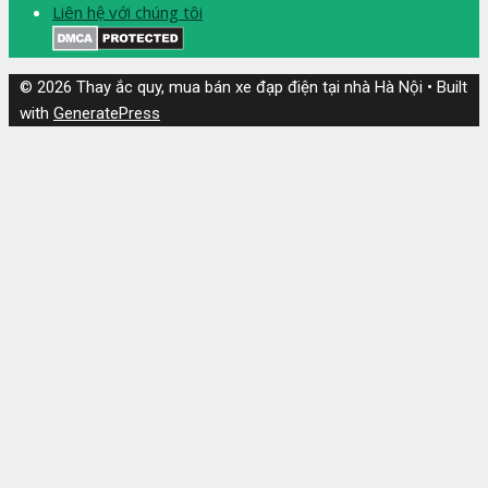
Liên hệ với chúng tôi
© 2026 Thay ắc quy, mua bán xe đạp điện tại nhà Hà Nội
• Built
with
GeneratePress