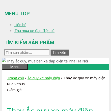
Chuyển
đến
MENU TOP
nội
dung
Liên hệ
Thu mua xe đạp điện cũ
TÌM KIẾM SẢN PHẨM
Tìm
Tìm kiếm
kiếm:
Menu
Trang chủ
/
Ắc quy xe máy điện
/ Thay Ắc quy xe máy điện
Nija Venus
Giảm giá!
Thay Ắc quy xe máy điện