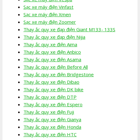
Sạc xe máy điện Vinfast
Sạc xe máy điện Xmen
Sạc xe máy điện Zoomer
Thay ắc quy xe đạp điện Giant M133- 133S
Thay ắc quy xe đạp điện Nijia
Thay ắc quy xe điện Aima
Thay ắc quy xe điện Anbico
Thay ắc quy xe điện Asama
Thay ắc quy xe điện Before All
Thay ắc quy xe điện Bridgestone
Thay ắc quy xe điện Dibao
Thay ắc quy xe điện DK bike
Thay ắc quy xe điện DTP
Thay ắc quy xe điện Espero
Thay ắc quy xe điện Fuji
Thay ắc quy xe điện Gianya
Thay ắc quy xe điện Honda
Thay ắc quy xe điện HTC