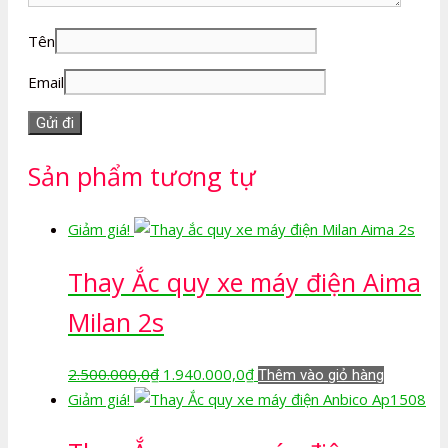
Tên
Email
Sản phẩm tương tự
Giảm giá!
Thay Ắc quy xe máy điện Aima
Milan 2s
Giá
Giá
2.500.000,0
₫
1.940.000,0
₫
Thêm vào giỏ hàng
gốc
hiện
Giảm giá!
là:
tại
2.500.000,0₫.
là: