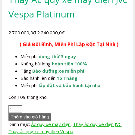
Vespa Platinum
Giá
Giá
2.700.000,0
₫
2.240.000,0
₫
gốc
hiện
( Giá Đổi Bình, Miễn Phí Lắp Đặt Tại Nhà )
là:
tại
2.700.000,0₫.
là:
Miễn phí
dùng thử 3 ngày
2.240.000,0₫.
Không hài lòng
hoàn tiền 100%
Tặng
Bảo dưỡng xe miễn phí
Bảo hành lên đến
15 Tháng
Miến phí
lắp đặt và bảo hành tại nhà
Còn 109 trong kho
Thay
Ắc
Thêm vào giỏ hàng
quy
Danh mục:
Ắc quy xe máy điện
,
Thay ắc quy xe điện JVC
,
xe
Thay ắc quy xe máy điện Vespa