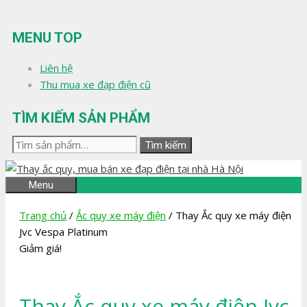
Chuyển
đến
MENU TOP
nội
dung
Liên hệ
Thu mua xe đạp điện cũ
TÌM KIẾM SẢN PHẨM
Tìm
Tìm kiếm
kiếm:
Menu
Trang chủ
/
Ắc quy xe máy điện
/ Thay Ắc quy xe máy điện
Jvc Vespa Platinum
Giảm giá!
Thay Ắc quy xe máy điện Jvc