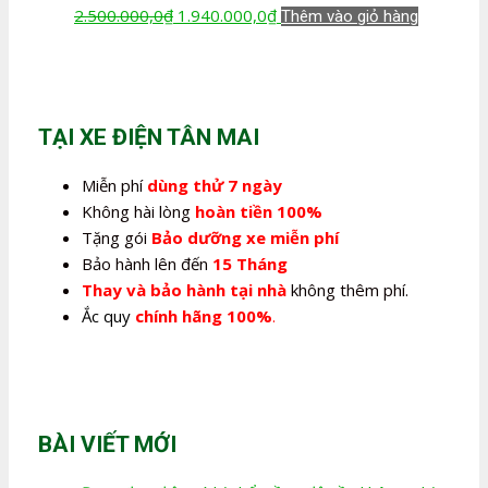
Giá
Giá
2.500.000,0
₫
1.940.000,0
₫
Thêm vào giỏ hàng
gốc
hiện
là:
tại
2.500.000,0₫.
là:
1.940.000,0₫.
TẠI XE ĐIỆN TÂN MAI
Miễn phí
dùng thử 7 ngày
Không hài lòng
hoàn tiền 100%
Tặng gói
Bảo dưỡng xe miễn phí
Bảo hành lên đến
15 Tháng
Thay và bảo hành tại nhà
không thêm phí.
Ắc quy
chính hãng 100%
.
BÀI VIẾT MỚI