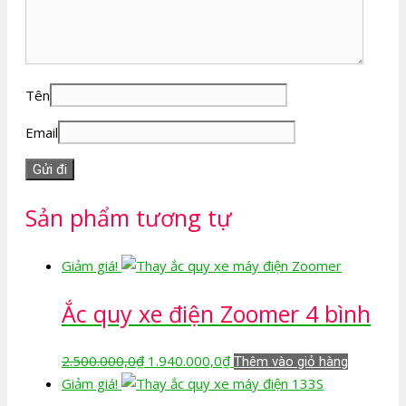
Tên
Email
Sản phẩm tương tự
Giảm giá!
Ắc quy xe điện Zoomer 4 bình
Giá
Giá
2.500.000,0
₫
1.940.000,0
₫
Thêm vào giỏ hàng
gốc
hiện
Giảm giá!
là:
tại