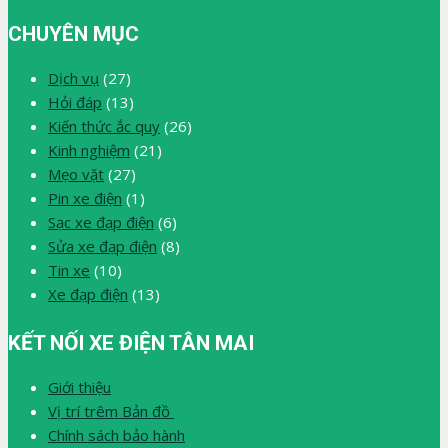
CHUYÊN MỤC
Dịch vụ
(27)
Hỏi đáp
(13)
Kiến thức ắc quy
(26)
Kinh nghiệm
(21)
Mẹo vặt
(27)
Pin xe điện
(1)
Sạc xe đạp điện
(6)
Sửa xe đạp điện
(8)
Tin xe
(10)
Xe đạp điện
(13)
KẾT NỐI XE ĐIỆN TÂN MAI
Giới thiệu
Vị trí trêm Bản đồ
Chính sách bảo hành