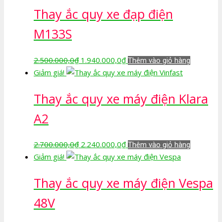
Thay ắc quy xe đạp điện
2.500.000,0₫.
là:
1.940.000,0₫.
M133S
Giá
Giá
2.500.000,0
₫
1.940.000,0
₫
Thêm vào giỏ hàng
gốc
hiện
Giảm giá!
là:
tại
Thay ắc quy xe máy điện Klara
2.500.000,0₫.
là:
1.940.000,0₫.
A2
Giá
Giá
2.700.000,0
₫
2.240.000,0
₫
Thêm vào giỏ hàng
gốc
hiện
Giảm giá!
là:
tại
Thay ắc quy xe máy điện Vespa
2.700.000,0₫.
là:
2.240.000,0₫.
48V