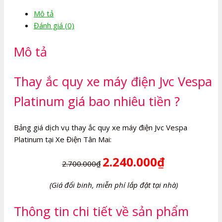
máy
Mô tả
điện
Đánh giá (0)
Jvc
Vespa
Mô tả
Platinum
số
lượng
Thay ắc quy xe máy điện Jvc Vespa
Platinum giá bao nhiêu tiền ?
Bảng giá dịch vụ thay ắc quy xe máy điện Jvc Vespa
Platinum tại Xe Điện Tân Mai:
2.240.000₫
2.700.000₫
(Giá đổi binh, miễn phí lắp đặt tại nhà)
Thông tin chi tiết về sản phẩm