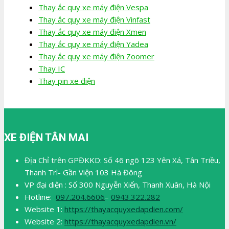
Thay ắc quy xe máy điện Vespa
Thay ắc quy xe máy điện Vinfast
Thay ắc quy xe máy điện Xmen
Thay ắc quy xe máy điện Yadea
Thay ắc quy xe máy điện Zoomer
Thay IC
Thay pin xe điện
XE ĐIỆN TÂN MAI
Địa Chỉ trên GPĐKKD: Số 46 ngõ 123 Yên Xá, Tân Triều,
Thanh Trì- Gần Viện 103 Hà Đông
VP đại diện : Số 300 Nguyễn Xiển, Thanh Xuân, Hà Nội
Hotline:
097.204.6606
–
0943.322.282
Website 1:
https://thayacquyxedapdien.com/
Website 2:
https://thayacquyxedapdien.vn/