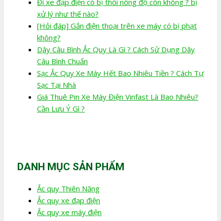
Đi xe đạp điện có bị thổi nồng độ cồn không ? bị
xử lý như thế nào?
[Hỏi đáp] Gắn điện thoại trên xe máy có bị phạt
không?
Dây Câu Bình Ắc Quy Là Gì ? Cách Sử Dụng Dây
Câu Bình Chuẩn
Sạc Ắc Quy Xe Máy Hết Bao Nhiêu Tiền ? Cách Tự
Sạc Tại Nhà
Giá Thuê Pin Xe Máy Điện Vinfast Là Bao Nhiêu?
Cần Lưu Ý Gì ?
DANH MỤC SẢN PHẨM
Ắc quy Thiên Năng
Ắc quy xe đạp điện
Ắc quy xe máy điện