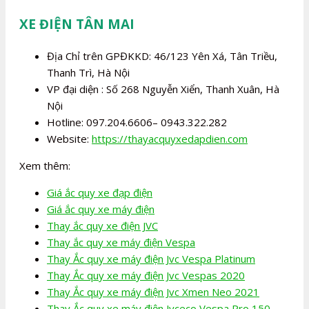
XE ĐIỆN TÂN MAI
Địa Chỉ trên GPĐKKD: 46/123 Yên Xá, Tân Triều,
Thanh Trì, Hà Nội
VP đại diện : Số 268 Nguyễn Xiển, Thanh Xuân, Hà
Nội
Hotline: 097.204.6606– 0943.322.282
Website:
https://thayacquyxedapdien.com
Xem thêm:
Giá ắc quy xe đạp điện
Giá ắc quy xe máy điện
Thay ắc quy xe điện JVC
Thay ắc quy xe máy điện Vespa
Thay Ắc quy xe máy điện Jvc Vespa Platinum
Thay Ắc quy xe máy điện Jvc Vespas 2020
Thay Ắc quy xe máy điện Jvc Xmen Neo 2021
Thay Ắc quy xe máy điện Jvceco Vespa Pro 150