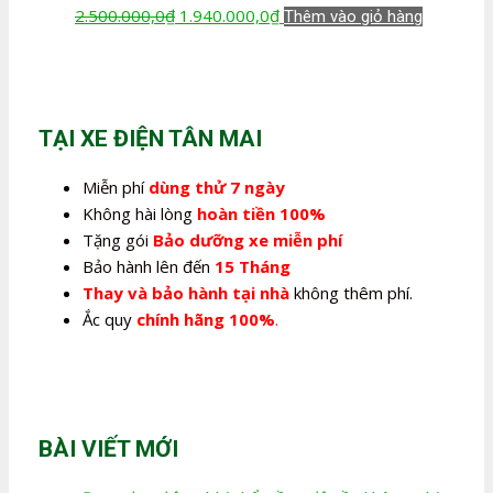
Giá
Giá
2.500.000,0
₫
1.940.000,0
₫
Thêm vào giỏ hàng
gốc
hiện
là:
tại
2.500.000,0₫.
là:
1.940.000,0₫.
TẠI XE ĐIỆN TÂN MAI
Miễn phí
dùng thử 7 ngày
Không hài lòng
hoàn tiền 100%
Tặng gói
Bảo dưỡng xe miễn phí
Bảo hành lên đến
15 Tháng
Thay và bảo hành tại nhà
không thêm phí.
Ắc quy
chính hãng 100%
.
BÀI VIẾT MỚI