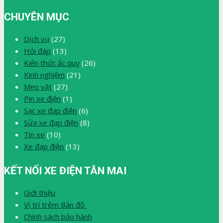
CHUYÊN MỤC
Dịch vụ
(27)
Hỏi đáp
(13)
Kiến thức ắc quy
(26)
Kinh nghiệm
(21)
Mẹo vặt
(27)
Pin xe điện
(1)
Sạc xe đạp điện
(6)
Sửa xe đạp điện
(8)
Tin xe
(10)
Xe đạp điện
(13)
KẾT NỐI XE ĐIỆN TÂN MAI
Giới thiệu
Vị trí trêm Bản đồ
Chính sách bảo hành