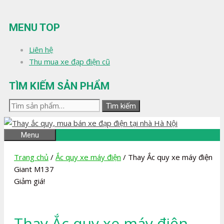
Chuyển
đến
MENU TOP
nội
dung
Liên hệ
Thu mua xe đạp điện cũ
TÌM KIẾM SẢN PHẨM
Tìm
Tìm kiếm
kiếm:
Menu
Trang chủ
/
Ắc quy xe máy điện
/ Thay Ắc quy xe máy điện
Giant M137
Giảm giá!
Thay Ắc quy xe máy điện