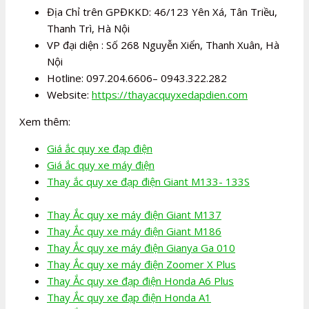
Địa Chỉ trên GPĐKKD: 46/123 Yên Xá, Tân Triều,
Thanh Trì, Hà Nội
VP đại diện : Số 268 Nguyễn Xiển, Thanh Xuân, Hà
Nội
Hotline: 097.204.6606– 0943.322.282
Website:
https://thayacquyxedapdien.com
Xem thêm:
Giá ắc quy xe đạp điện
Giá ắc quy xe máy điện
Thay ắc quy xe đạp điện Giant M133- 133S
Thay Ắc quy xe máy điện Giant M137
Thay Ắc quy xe máy điện Giant M186
Thay Ắc quy xe máy điện Gianya Ga 010
Thay Ắc quy xe máy điện Zoomer X Plus
Thay Ắc quy xe đạp điện Honda A6 Plus
Thay Ắc quy xe đạp điện Honda A1