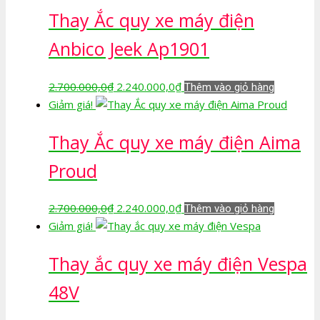
Thay Ắc quy xe máy điện
2.240.000,0₫.
Anbico Jeek Ap1901
Giá
Giá
2.700.000,0
₫
2.240.000,0
₫
Thêm vào giỏ hàng
gốc
hiện
Giảm giá!
là:
tại
Thay Ắc quy xe máy điện Aima
2.700.000,0₫.
là:
2.240.000,0₫.
Proud
Giá
Giá
2.700.000,0
₫
2.240.000,0
₫
Thêm vào giỏ hàng
gốc
hiện
Giảm giá!
là:
tại
Thay ắc quy xe máy điện Vespa
2.700.000,0₫.
là:
2.240.000,0₫.
48V