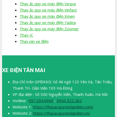
Thay ắc quy xe máy điện Vespa
Thay ắc quy xe máy điện Vinfast
Thay ắc quy xe máy điện Xmen
Thay ắc quy xe máy điện Yadea
Thay ắc quy xe máy điện Zoomer
Thay IC
Thay pin xe điện
XE ĐIỆN TÂN MAI
Địa Chỉ trên GPĐKKD: Số 46 ngõ 123 Yên Xá, Tân Triều,
Thanh Trì- Gần Viện 103 Hà Đông
VP đại diện : Số 300 Nguyễn Xiển, Thanh Xuân, Hà Nội
Hotline:
097.204.6606
–
0943.322.282
Website 1:
https://thayacquyxedapdien.com/
Website 2:
https://thayacquyxedapdien.vn/