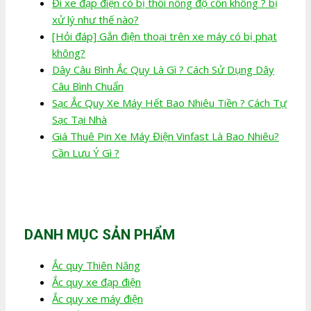
Đi xe đạp điện có bị thổi nồng độ cồn không ? bị
xử lý như thế nào?
[Hỏi đáp] Gắn điện thoại trên xe máy có bị phạt
không?
Dây Câu Bình Ắc Quy Là Gì ? Cách Sử Dụng Dây
Câu Bình Chuẩn
Sạc Ắc Quy Xe Máy Hết Bao Nhiêu Tiền ? Cách Tự
Sạc Tại Nhà
Giá Thuê Pin Xe Máy Điện Vinfast Là Bao Nhiêu?
Cần Lưu Ý Gì ?
DANH MỤC SẢN PHẨM
Ắc quy Thiên Năng
Ắc quy xe đạp điện
Ắc quy xe máy điện