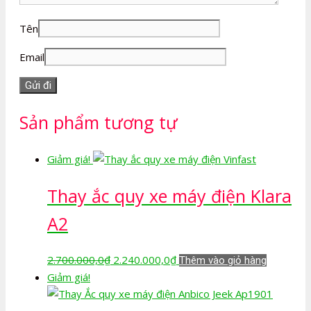
Tên
Email
Sản phẩm tương tự
Giảm giá!
Thay ắc quy xe máy điện Klara
A2
Giá
Giá
2.700.000,0
₫
2.240.000,0
₫
Thêm vào giỏ hàng
gốc
hiện
Giảm giá!
là:
tại
2.700.000,0₫.
là: