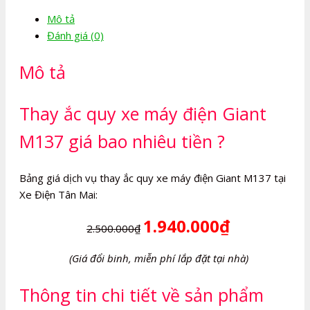
máy
Mô tả
điện
Đánh giá (0)
Giant
M137
Mô tả
số
lượng
Thay ắc quy xe máy điện Giant
M137 giá bao nhiêu tiền ?
Bảng giá dịch vụ thay ắc quy xe máy điện Giant M137 tại
Xe Điện Tân Mai:
1.940.000₫
2.500.000₫
(Giá đổi binh, miễn phí lắp đặt tại nhà)
Thông tin chi tiết về sản phẩm