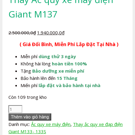
Giant M137
Giá
Giá
2.500.000,0
₫
1.940.000,0
₫
gốc
hiện
( Giá Đổi Bình, Miễn Phí Lắp Đặt Tại Nhà )
là:
tại
2.500.000,0₫.
là:
Miễn phí
dùng thử 3 ngày
1.940.000,0₫.
Không hài lòng
hoàn tiền 100%
Tặng
Bảo dưỡng xe miễn phí
Bảo hành lên đến
15 Tháng
Miến phí
lắp đặt và bảo hành tại nhà
Còn 109 trong kho
Thay
Ắc
Thêm vào giỏ hàng
quy
Danh mục:
Ắc quy xe máy điện
,
Thay ắc quy xe đạp điện
xe
Giant M133- 133S