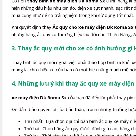
Có nên
thay bình xe máy điện Dk Roma Sx
chính hãng khôn
hiện những dấu hiệu như pin ảo, điện xe tụt nhanh, sạc rất
mua cũng như để có trải nghiệm trong khi sử dụng tốt nhất.
Khi quyết định thay
Ắc quy cho xe máy điện Dk Roma Sx
t
những hãng ắc quy có thương hiệu lâu đời như Thiên Năng, A
3. Thay ắc quy mới cho xe có ảnh hưởng gì
Thay bình ắc quy mới ngoài việc phải tháo hộp bình ra khỏi 
mang lại cho chiếc xe của bạn có một hiệu năng mạnh mẽ hơn
4. Những lưu ý khi thay ắc quy xe máy điệ
xe máy điện Dk Roma Sx
của bạn đã đến lúc phải thay pin m
Để đảm bảo quyền lợi của bản thân, tránh những trường hợp b
Thứ nhất : Lựa chọn địa chỉ bán bình ắc quy xe máy điện
Thứ hai : Chọn hãng ắc quy được đánh giá cao, hàng ch
Thứ ba : Thời gian thay thế ắc quy rất nhanh, do đó bạn