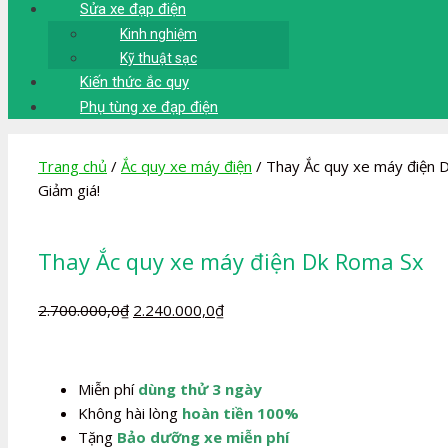
Sửa xe đạp điện
Kinh nghiệm
Kỹ thuật sạc
Kiến thức ắc quy
Phụ tùng xe đạp điện
Trang chủ
/
Ắc quy xe máy điện
/ Thay Ắc quy xe máy điện 
Giảm giá!
Thay Ắc quy xe máy điện Dk Roma Sx
Giá
Giá
2.700.000,0
₫
2.240.000,0
₫
gốc
hiện
là:
tại
2.700.000,0₫.
là:
Miễn phí
dùng thử 3 ngày
2.240.000,0₫.
Không hài lòng
hoàn tiền 100%
Tặng
Bảo dưỡng xe miễn phí