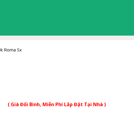
Dk Roma Sx
( Giá Đổi Bình, Miễn Phí Lắp Đặt Tại Nhà )