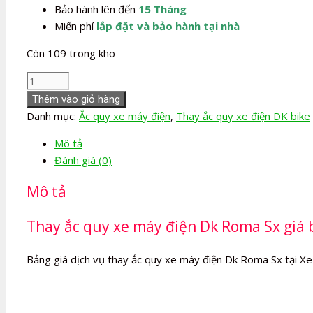
Bảo hành lên đến
15 Tháng
Miến phí
lắp đặt và bảo hành tại nhà
Còn 109 trong kho
Thay
Ắc
Thêm vào giỏ hàng
quy
Danh mục:
Ắc quy xe máy điện
,
Thay ắc quy xe điện DK bike
xe
Mô tả
máy
Đánh giá (0)
điện
Dk
Mô tả
Roma
Sx
Thay ắc quy xe máy điện Dk Roma Sx giá b
số
lượng
Bảng giá dịch vụ thay ắc quy xe máy điện Dk Roma Sx tại Xe