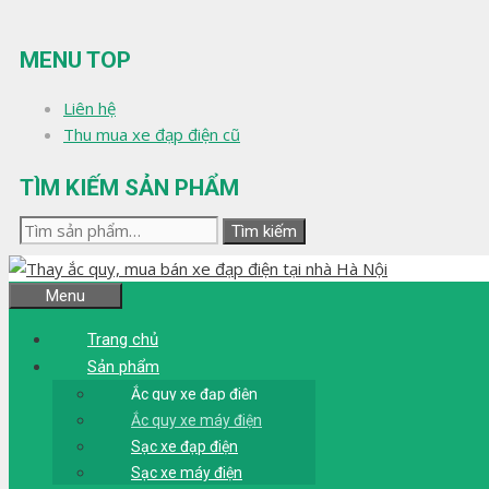
Chuyển
đến
MENU TOP
nội
dung
Liên hệ
Thu mua xe đạp điện cũ
TÌM KIẾM SẢN PHẨM
Tìm
Tìm kiếm
kiếm:
Menu
Trang chủ
Sản phẩm
Ắc quy xe đạp điện
Ắc quy xe máy điện
Sạc xe đạp điện
Sạc xe máy điện