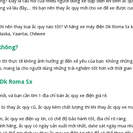
g? Đây là câu hỏi của nhiều người dùng xe đạp điện khi bình ắc quy
 nóng và lâu đầy,… thì bạn nên thay ắc quy mới cho xe để xe được
hì nên thay loại ắc quy nào tốt? Vì hãng xe máy điện Dk Roma Sx 
laska, Yaantai, Chilwee
 không?
xe thì thực tế không ảnh hưởng gì đến xế yêu của bạn. Không những
, mang lại cho người dùng những trải nghiệm tốt hơn với thời gian
n Dk Roma Sx
ới, và bạn cần tìm 1 địa chỉ bán ắc quy xe điện giá rẻ.
ị thay ắc quy cũ, ắc quy kém chất lượng thì khi thay ắc quy xe má
, ắc quy xe điện uy tín, có chế độ bảo hành tốt, địa chỉ rõ ràng.
ính hãng, ắc quy có ngày sản xuất mới nhất, date sát ngày mua nhấ
 có thể gọi dịch vụ thay ắc quy xe điện tại nhà để có thể theo dõi q