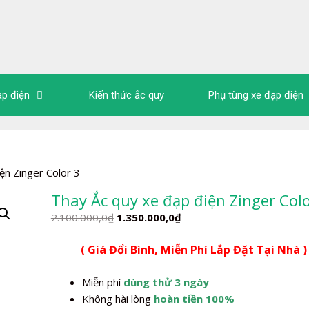
ạp điện
Kiến thức ắc quy
Phụ tùng xe đạp điện
ện Zinger Color 3
Thay Ắc quy xe đạp điện Zinger Colo
Giá
Giá
2.100.000,0
₫
1.350.000,0
₫
gốc
hiện
( Giá Đổi Bình, Miễn Phí Lắp Đặt Tại Nhà )
là:
tại
2.100.000,0₫.
là:
Miễn phí
dùng thử 3 ngày
1.350.000,0₫.
Không hài lòng
hoàn tiền 100%