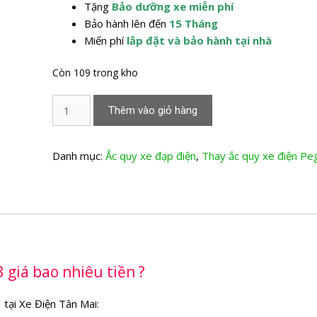
Tặng
Bảo dưỡng xe miễn phí
Bảo hành lên đến
15 Tháng
Miến phí
lắp đặt và bảo hành tại nhà
Còn 109 trong kho
Thay
Thêm vào giỏ hàng
Ắc
quy
xe
Danh mục:
Ắc quy xe đạp điện
,
Thay ắc quy xe điện Pe
đạp
điện
Zinger
Color
3
số
 giá bao nhiêu tiền ?
lượng
 tại Xe Điện Tân Mai: