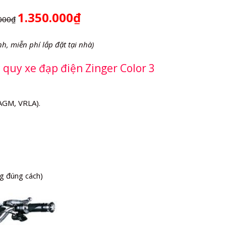
1.350.000₫
000₫
nh, miễn phí lắp đặt tại nhà)
c quy xe đạp điện Zinger Color 3
(AGM, VRLA).
g đúng cách)