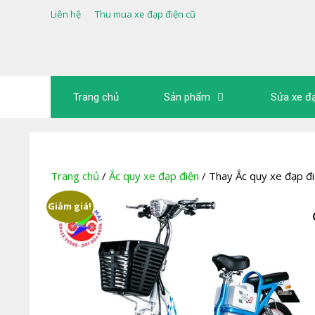
Chuyển
Liên hệ
Thu mua xe đạp điện cũ
đến
nội
dung
Trang chủ
Sản phẩm
Sửa xe đ
Trang chủ
/
Ắc quy xe đạp điện
/ Thay Ắc quy xe đạp đi
Giảm giá!