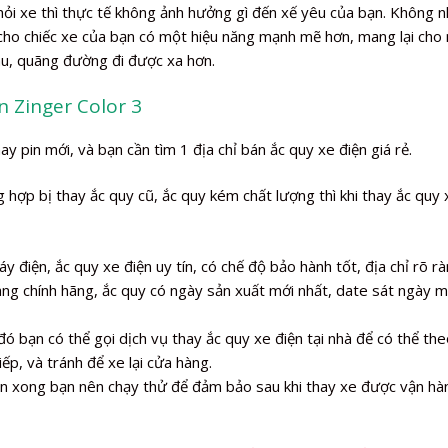
khỏi xe thì thực tế không ảnh hưởng gì đến xế yêu của bạn. Không 
 cho chiếc xe của bạn có một hiệu năng mạnh mẽ hơn, mang lại cho
âu, quãng đường đi được xa hơn.
n Zinger Color 3
ay pin mới, và bạn cần tìm 1 địa chỉ bán ắc quy xe điện giá rẻ.
hợp bị thay ắc quy cũ, ắc quy kém chất lượng thì khi thay ắc quy 
y điện, ắc quy xe điện uy tín, có chế độ bảo hành tốt, địa chỉ rõ rà
àng chính hãng, ắc quy có ngày sản xuất mới nhất, date sát ngày 
đó bạn có thể gọi dịch vụ thay ắc quy xe điện tại nhà để có thể the
iếp, và tránh để xe lại cửa hàng.
iện xong bạn nên chạy thử để đảm bảo sau khi thay xe được vận hà