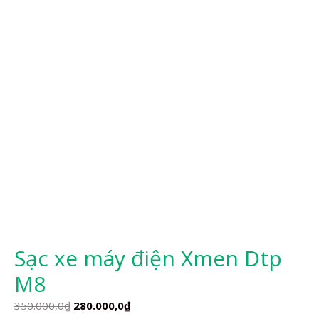
Sạc xe máy điện Xmen Dtp
M8
Giá
Giá
350.000,0
₫
280.000,0
₫