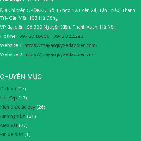
Địa Chỉ trên GPĐKKD: Số 46 ngõ 123 Yên Xá, Tân Triều, Thanh
Trì- Gần Viện 103 Hà Đông
VP đại diện : Số 300 Nguyễn Xiển, Thanh Xuân, Hà Nội
Hotline:
097.204.6606
–
0943.322.282
Website 1:
https://thayacquyxedapdien.com/
Website 2:
https://thayacquyxedapdien.vn/
CHUYÊN MỤC
Dịch vụ
(27)
Hỏi đáp
(13)
Kiến thức ắc quy
(26)
Kinh nghiệm
(21)
Mẹo vặt
(27)
Pin xe điện
(1)