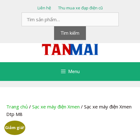
Chuyển
Liên hệ
Thu mua xe đạp điện cũ
đến
Tìm
nội
kiếm:
dung
Tìm kiếm
Menu
Trang chủ
/
Sạc xe máy điện Xmen
/ Sạc xe máy điện Xmen
Dtp M8
Giảm giá!