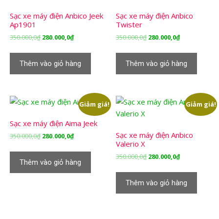
Sạc xe máy điện Anbico Jeek
Sạc xe máy điện Anbico
Ap1901
Twister
Giá
Giá
Giá
Giá
350.000,0
₫
280.000,0
₫
350.000,0
₫
280.000,0
₫
gốc
hiện
gốc
hiện
là:
tại
là:
tại
Thêm vào giỏ hàng
Thêm vào giỏ hàng
350.000,0₫.
là:
350.000,0₫.
là:
280.000,0₫.
280.000,0₫.
Giảm giá!
Giảm giá!
Sạc xe máy điện Aima Jeek
Sạc xe máy điện Anbico
Giá
Giá
350.000,0
₫
280.000,0
₫
Valerio X
gốc
hiện
là:
tại
Giá
Giá
350.000,0
₫
280.000,0
₫
Thêm vào giỏ hàng
350.000,0₫.
là:
gốc
hiện
280.000,0₫.
là:
tại
Thêm vào giỏ hàng
350.000,0₫.
là:
280.000,0₫.