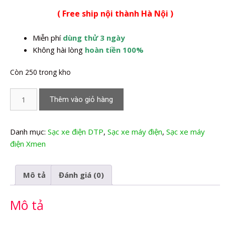
gốc
hiện
( Free ship nội thành Hà Nội )
là:
tại
350.000,0₫.
là:
Miễn phí
dùng thử 3 ngày
280.000,0₫.
Không hài lòng
hoàn tiền 100%
Còn 250 trong kho
Sạc
Thêm vào giỏ hàng
xe
máy
điện
Danh mục:
Sạc xe điện DTP
,
Sạc xe máy điện
,
Sạc xe máy
Xmen
điện Xmen
Dtp
M8
Mô tả
Đánh giá (0)
số
lượng
Mô tả