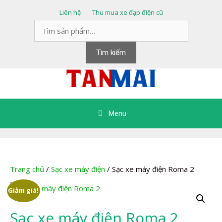
Chuyển
Liên hệ
Thu mua xe đạp điện cũ
đến
Tìm
nội
kiếm:
dung
Tìm kiếm
Menu
Trang chủ
/
Sạc xe máy điện
/ Sạc xe máy điện Roma 2
Giảm giá!
Sạc xe máy điện Roma 2