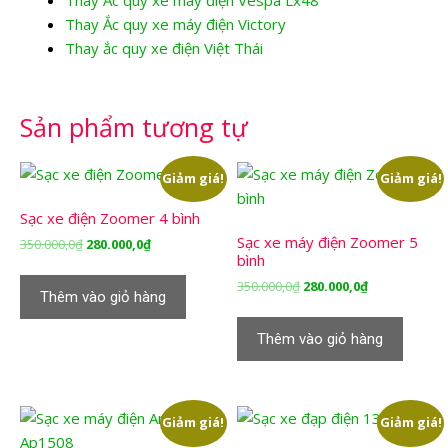
Thay Ắc quy xe máy điện Victory
Thay ắc quy xe điện Việt Thái
Sản phẩm tương tự
Giảm giá!
Giảm giá!
Sạc xe điện Zoomer 4 bình
Sạc xe máy điện Zoomer 5
Giá
Giá
350.000,0
₫
280.000,0
₫
bình
gốc
hiện
là:
tại
Giá
Giá
350.000,0
₫
280.000,0
₫
Thêm vào giỏ hàng
350.000,0₫.
là:
gốc
hiện
280.000,0₫.
là:
tại
Thêm vào giỏ hàng
350.000,0₫.
là:
280.000,0₫.
Giảm giá!
Giảm giá!