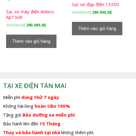
Sạc xe đạp điện 133DS
Sạc xe máy điện Anbico
Giá
Giá
350.000,0
₫
280.000,0
₫
Ap1508
gốc
hiện
là:
tại
Giá
Giá
350.000,0
₫
280.000,0
₫
Thêm vào giỏ hàng
350.000,0₫.
là:
gốc
hiện
280.000,0₫.
là:
tại
Thêm vào giỏ hàng
350.000,0₫.
là:
280.000,0₫.
TẠI XE ĐIỆN TÂN MAI
Miễn phí
dùng thử 7 ngày
Không hài lòng
hoàn tiền 100%
Tặng gói
Bảo dưỡng xe miễn phí
Bảo hành lên đến
15 Tháng
Thay và bảo hành tại nhà
không thêm phí.