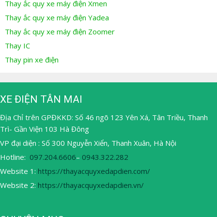
Thay ắc quy xe máy điện Xmen
Thay ắc quy xe máy điện Yadea
Thay ắc quy xe máy điện Zoomer
Thay IC
Thay pin xe điện
XE ĐIỆN TÂN MAI
Địa Chỉ trên GPĐKKD: Số 46 ngõ 123 Yên Xá, Tân Triều, Thanh
Trì- Gần Viện 103 Hà Đông
VP đại diện : Số 300 Nguyễn Xiển, Thanh Xuân, Hà Nội
Hotline:
097.204.6606
–
0943.322.282
Website 1:
https://thayacquyxedapdien.com/
Website 2:
https://thayacquyxedapdien.vn/