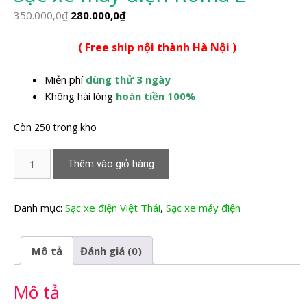
Giá
Giá
350.000,0
₫
280.000,0
₫
gốc
hiện
( Free ship nội thành Hà Nội )
là:
tại
350.000,0₫.
là:
Miễn phí
dùng thử 3 ngày
280.000,0₫.
Không hài lòng
hoàn tiền 100%
Còn 250 trong kho
Sạc
Thêm vào giỏ hàng
xe
máy
điện
Danh mục:
Sạc xe điện Việt Thái
,
Sạc xe máy điện
Roma
2
Mô tả
Đánh giá (0)
số
lượng
Mô tả